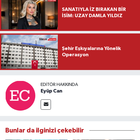
SANATIYLA İZ BIRAKAN BİR
İSİM: UZAY DAMLA YILDIZ
Şehir Eşkıyalarına Yönelik
Operasyon
EDITÖR HAKKINDA
Eyüp Can
Bunlar da ilginizi çekebilir