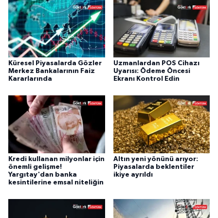
Küresel Piyasalarda Gözler
Uzmanlardan POS Cihazı
Merkez Bankalarının Faiz
Uyarısı: Ödeme Öncesi
Kararlarında
Ekranı Kontrol Edin
Kredi kullanan milyonlar için
Altın yeni yönünü arıyor:
önemli gelişme!
Piyasalarda beklentiler
Yargıtay'dan banka
ikiye ayrıldı
kesintilerine emsal niteliğin