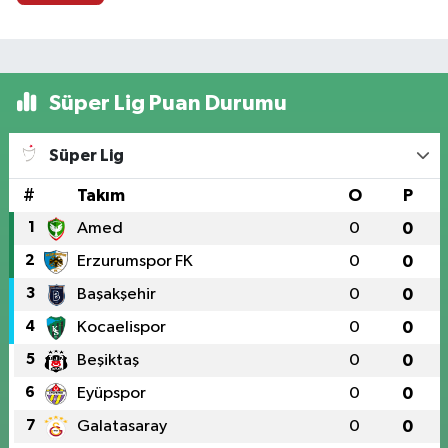
Süper Lig Puan Durumu
Süper Lig
#
Takım
O
P
1
Amed
0
0
2
Erzurumspor FK
0
0
3
Başakşehir
0
0
4
Kocaelispor
0
0
5
Beşiktaş
0
0
6
Eyüpspor
0
0
7
Galatasaray
0
0