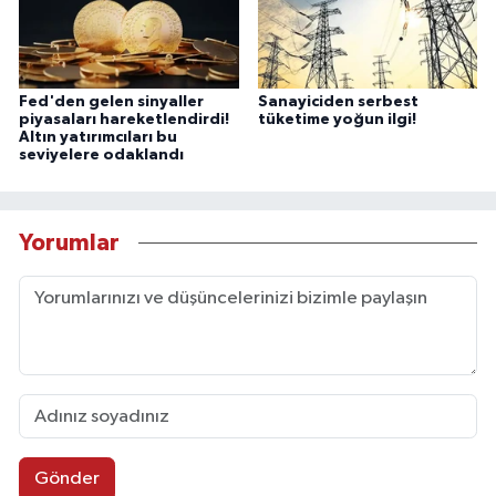
Fed'den gelen sinyaller
Sanayiciden serbest
piyasaları hareketlendirdi!
tüketime yoğun ilgi!
Altın yatırımcıları bu
seviyelere odaklandı
Yorumlar
Gönder