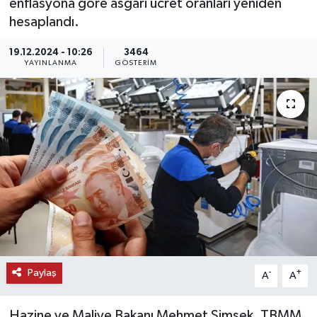
enflasyona göre asgari ücret oranları yeniden
hesaplandı.
KEMERBURGAZ
19.12.2024 - 10:26
3464
KÜLTÜR - SANAT
YAYINLANMA
GÖSTERIM
MAGAZİN
ÖZEL HABER
SAĞLIK
SPOR
TEKNOLOJİ
Paylaş
-
+
A
A
TİCARET
YAŞAM
Hazine ve Maliye Bakanı Mehmet Şimşek, TBMM