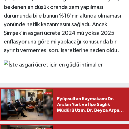
beklenen en düşük oranda zam yapılması
durumunda bile bunun %16'nın altında olmaması
yönünde netlik kazanmasını sağladı. Ancak
Şimşek'in asgari ücrete 2024 mü yoksa 2025
enflasyonuna göre mi yaplacağı konusunda bir
ayrıntı vermemesi soru işaretlerine neden oldu.
Eyüpsultan Kaymakamı Dr.
Arslan Yurt ve İlçe Sağlık
Müdürü Uzm. Dr. Beyza Arpacı
Saylar’dan Hayırlı Olsun
Ziyareti