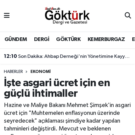
Anne Çocuk
Eyüpsultan Hava Durumu
BİLİM
Eyüpsultan Trafik Yoğunluk Haritası
GÜNDEM
DERGİ
GÖKTÜRK
KEMERBURGAZ
DERGİ
Süper Lig Puan Durumu ve Fikstür
12:10
Son Dakika: Ahbap Derneği'nin Yönetimine Kayyum Atandı
DÜNYA
Tüm Manşetler
HABERLER
EKONOMİ
İşte asgari ücret için en
EĞİTİM
Son Dakika Haberleri
güçlü ihtimaller
EKONOMİ
Haber Arşivi
Hazine ve Maliye Bakanı Mehmet Şimşek'in asgari
ücret için "Muhtemelen enflasyonun üzerinde
GÖKTÜRK
seyredecek" açıklaması şimdiye kadar yapılan
tahminleri değiştirdi. Mevcut ve beklenen
GÜNDEM