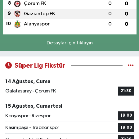
8
Çorum FK
0
0
9
Gaziantep FK
0
0
10
Alanyaspor
0
0
Detaylar için tıklayın
Süper Lig Fikstür
14 Ağustos, Cuma
Galatasaray - Çorum FK
21:30
15 Ağustos, Cumartesi
Konyaspor - Rizespor
19:00
Kasımpaşa - Trabzonspor
19:00