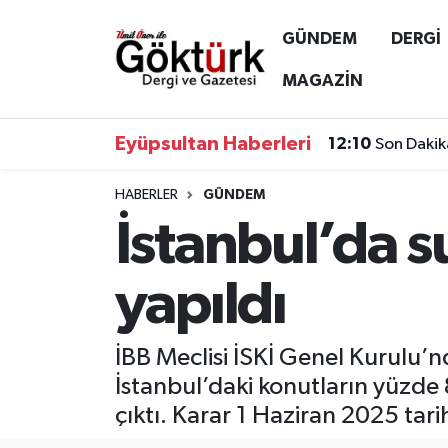
GÜNDEM
DERGİ
Anne Çocuk
Eyüpsultan Hava Durumu
MAGAZİN
BİLİM
Eyüpsultan Trafik Yoğunluk Haritası
Eyüpsultan Haberleri
12:10
Son Dakik
DERGİ
Süper Lig Puan Durumu ve Fikstür
HABERLER
GÜNDEM
İstanbul’da 
DÜNYA
Tüm Manşetler
EĞİTİM
Son Dakika Haberleri
yapıldı
EKONOMİ
Haber Arşivi
İBB Meclisi İSKİ Genel Kurulu’n
GÖKTÜRK
İstanbul’daki konutların yüzde 
çıktı. Karar 1 Haziran 2025 tari
GÜNDEM