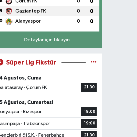
8
Çorum FK
0
0
9
Gaziantep FK
0
0
0
Alanyaspor
0
0
Detaylar için tıklayın
Süper Lig Fikstür
4 Ağustos, Cuma
alatasaray - Çorum FK
21:30
5 Ağustos, Cumartesi
onyaspor - Rizespor
19:00
asımpaşa - Trabzonspor
19:00
ençlerbirliği S.K. - Fenerbahçe
21:30