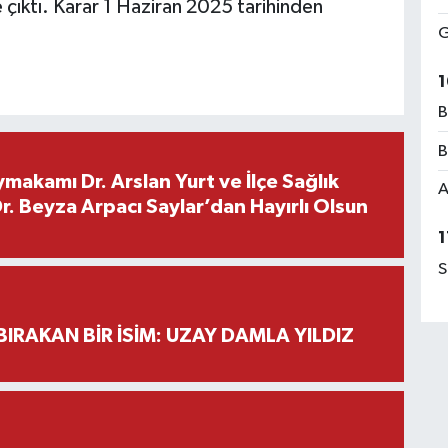
 çıktı. Karar 1 Haziran 2025 tarihinden
G
1
B
B
makamı Dr. Arslan Yurt ve İlçe Sağlık
A
. Beyza Arpacı Saylar’dan Hayırlı Olsun
1
S
BIRAKAN BİR İSİM: UZAY DAMLA YILDIZ