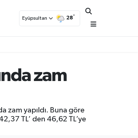
°
28
Eyüpsultan
nında zam
nda zam yapıldı. Buna göre
ı 42,37 TL’ den 46,62 TL’ye