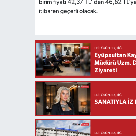
birim fiyatı 42,37 TL’ den 46,62 TL’ye
itibaren geçerli olacak.
EDITÖRÜN SEÇTIĞI
Eyüpsultan Kay
Müdürü Uzm. Dr
Ziyareti
EDITÖRÜN SEÇTIĞI
SANATIYLA İZ 
EDITÖRÜN SEÇTIĞI