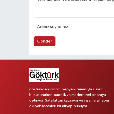
Gönder
gokturkdergisicom, yepyeni temasıyla sizleri
buluştururken, sadelik ve modernizmi bir araya
getiriyor. Şatafattan kaçınıyor ve insanlara haber
okuyabilecekleri bir altyapı sunuyor.