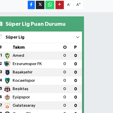
-
+
A
A
Süper Lig Puan Durumu
Süper Lig
#
Takım
O
P
1
Amed
0
0
2
Erzurumspor FK
0
0
3
Başakşehir
0
0
4
Kocaelispor
0
0
5
Beşiktaş
0
0
6
Eyüpspor
0
0
7
Galatasaray
0
0