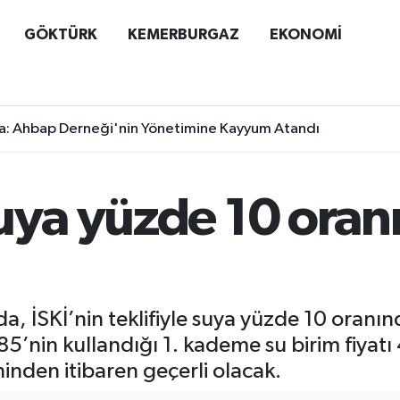
GÖKTÜRK
KEMERBURGAZ
EKONOMİ
a: Ahbap Derneği'nin Yönetimine Kayyum Atandı
suya yüzde 10 ora
da, İSKİ’nin teklifiyle suya yüzde 10 oranı
85’nin kullandığı 1. kademe su birim fiyat
hinden itibaren geçerli olacak.