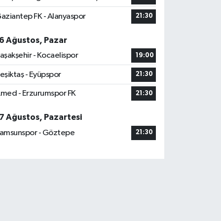
aziantep FK - Alanyaspor
21:30
6 Ağustos, Pazar
aşakşehir - Kocaelispor
19:00
eşiktaş - Eyüpspor
21:30
med - Erzurumspor FK
21:30
7 Ağustos, Pazartesi
amsunspor - Göztepe
21:30