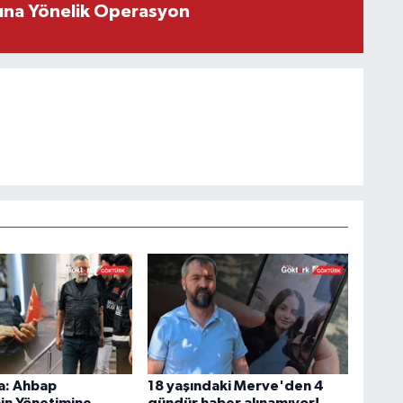
rına Yönelik Operasyon
a: Ahbap
18 yaşındaki Merve'den 4
in Yönetimine
gündür haber alınamıyor!