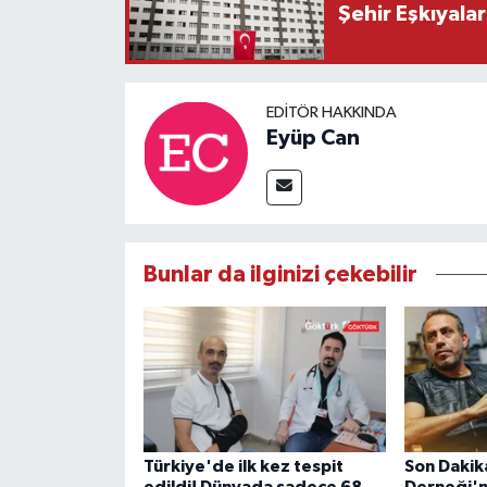
Şehir Eşkıyala
EDITÖR HAKKINDA
Eyüp Can
Bunlar da ilginizi çekebilir
Türkiye'de ilk kez tespit
Son Dakik
edildi! Dünyada sadece 68
Derneği'n