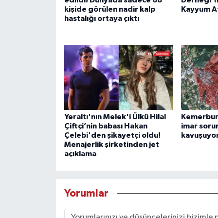
kişide görülen nadir kalp
Kayyum A
hastalığı ortaya çıktı
Yeraltı'nın Melek'i Ülkü Hilal
Kemerburg
Çiftçi’nin babası Hakan
imar soru
Çelebi'den şikayetçi oldu!
kavuşuyo
Menajerlik şirketinden jet
açıklama
Yorumlar