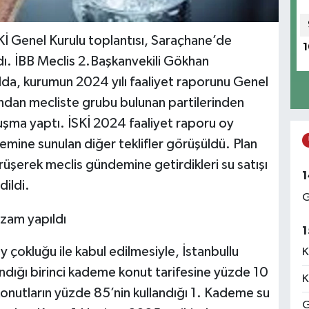
Kİ Genel Kurulu toplantısı, Saraçhane’de
1
dı. İBB Meclis 2.Başkanvekili Gökhan
da, kurumun 2024 yılı faaliyet raporunu Genel
ndan mecliste grubu bulunan partilerinden
nuşma yaptı. İSKİ 2024 faaliyet raporu oy
demine sunulan diğer teklifler görüşüldü. Plan
rüşerek meclis gündemine getirdikleri su satışı
1
dildi.
G
1
y çokluğu ile kabul edilmesiyle, İstanbullu
K
andığı birinci kademe konut tarifesine yüzde 10
K
konutların yüzde 85’nin kullandığı 1. Kademe su
G