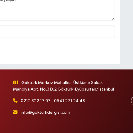
Göktürk Merkez Mahallesi Üstküme Sokak
Manolya Apt. No.3 D.2 Göktürk-Eyüpsultan/İstanbul
0212 322 17 07 - 0541 271 24 48
info@gokturkdergisi.com