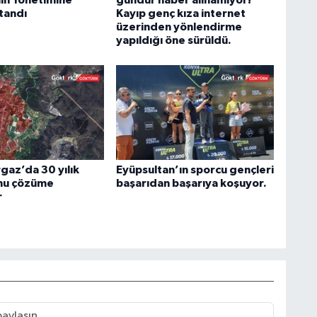
tandı
Kayıp genç kıza internet
üzerinden yönlendirme
yapıldığı öne sürüldü.
az’da 30 yılık
Eyüpsultan’ın sporcu gençleri
nu çözüme
başarıdan başarıya koşuyor.
r