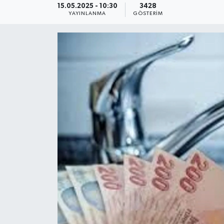
15.05.2025 - 10:30
3428
YAYINLANMA
GÖSTERIM
KEMERBURGAZ
KÜLTÜR - SANAT
MAGAZİN
ÖZEL HABER
SAĞLIK
SPOR
TEKNOLOJİ
TİCARET
YAŞAM