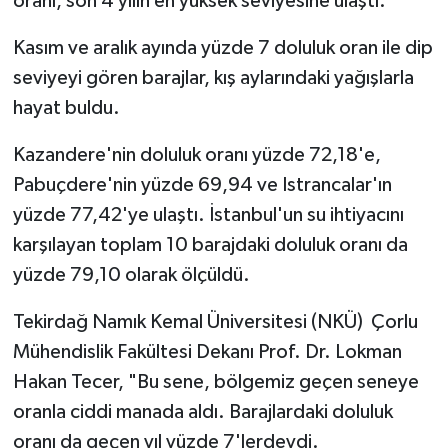
oranı, son 4 yılın en yüksek seviyesine ulaştı.
Kasım ve aralık ayında yüzde 7 doluluk oran ile dip
seviyeyi gören barajlar, kış aylarındaki yağışlarla
hayat buldu.
Kazandere'nin doluluk oranı yüzde 72,18'e,
Pabuçdere'nin yüzde 69,94 ve Istrancalar'ın
yüzde 77,42'ye ulaştı. İstanbul'un su ihtiyacını
karşılayan toplam 10 barajdaki doluluk oranı da
yüzde 79,10 olarak ölçüldü.
Tekirdağ Namık Kemal Üniversitesi (NKÜ) Çorlu
Mühendislik Fakültesi Dekanı Prof. Dr. Lokman
Hakan Tecer, "Bu sene, bölgemiz geçen seneye
oranla ciddi manada aldı. Barajlardaki doluluk
oranı da geçen yıl yüzde 7'lerdeydi.