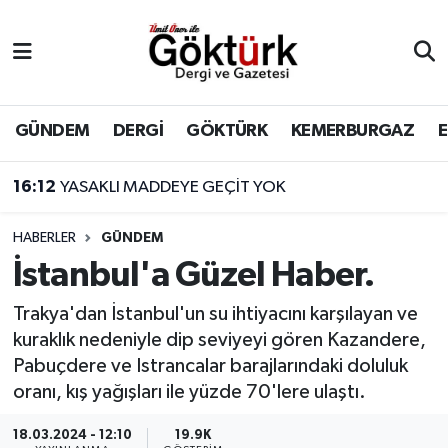
Anne Çocuk
Eyüpsultan Hava Durumu
BİLİM
Eyüpsultan Trafik Yoğunluk Haritası
GÜNDEM
DERGİ
GÖKTÜRK
KEMERBURGAZ
DERGİ
Süper Lig Puan Durumu ve Fikstür
16:12
YASAKLI MADDEYE GEÇİT YOK
DÜNYA
Tüm Manşetler
HABERLER
GÜNDEM
İstanbul'a Güzel Haber.
EĞİTİM
Son Dakika Haberleri
Trakya'dan İstanbul'un su ihtiyacını karşılayan ve
EKONOMİ
Haber Arşivi
kuraklık nedeniyle dip seviyeyi gören Kazandere,
Pabuçdere ve Istrancalar barajlarındaki doluluk
GÖKTÜRK
oranı, kış yağışları ile yüzde 70'lere ulaştı.
GÜNDEM
18.03.2024 - 12:10
19.9K