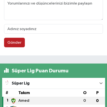
Gönder
Süper Lig Puan Durumu
Süper Lig
#
Takım
O
P
1
Amed
0
0