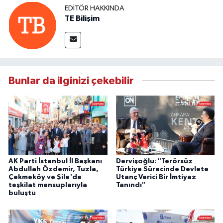
EDITÖR HAKKINDA
TE Bilişim
Bunlar da ilginizi çekebilir
AK Parti İstanbul İl Başkanı
Dervişoğlu: "Terörsüz
Abdullah Özdemir, Tuzla,
Türkiye Sürecinde Devlete
Çekmeköy ve Şile'de
Utanç Verici Bir İmtiyaz
teşkilat mensuplarıyla
Tanındı"
buluştu