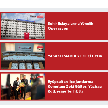
Şehir Eşkıyalarına Yönelik
Operasyon
YASAKLI MADDEYE GEÇİT YOK
Eyüpsultan İlçe Jandarma
Komutanı Zeki Gülter, Yüzbaşı
Rütbesine Terfi Etti