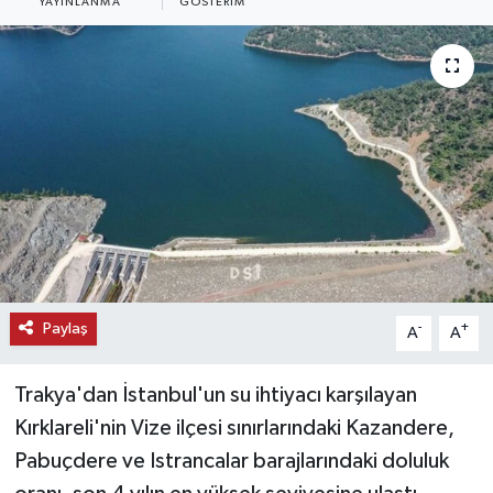
YAYINLANMA
GÖSTERIM
KEMERBURGAZ
KÜLTÜR - SANAT
MAGAZİN
ÖZEL HABER
SAĞLIK
SPOR
Paylaş
-
+
A
A
TEKNOLOJİ
Trakya'dan İstanbul'un su ihtiyacı karşılayan
Kırklareli'nin Vize ilçesi sınırlarındaki Kazandere,
TİCARET
Pabuçdere ve Istrancalar barajlarındaki doluluk
YAŞAM