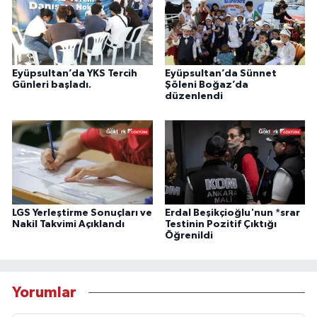
Eyüpsultan’da YKS Tercih
Eyüpsultan’da Sünnet
Günleri başladı.
Şöleni Boğaz’da
düzenlendi
LGS Yerleştirme Sonuçları ve
Erdal Beşikçioğlu'nun *srar
Nakil Takvimi Açıklandı
Testinin Pozitif Çıktığı
Öğrenildi
Yorumlar