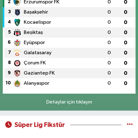
2
Erzurumspor FK
0
0
3
Başakşehir
0
0
4
Kocaelispor
0
0
5
Beşiktaş
0
0
6
Eyüpspor
0
0
7
Galatasaray
0
0
8
Çorum FK
0
0
9
Gaziantep FK
0
0
10
Alanyaspor
0
0
Detaylar için tıklayın
Süper Lig Fikstür