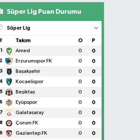
Süper Lig Puan Durumu
Süper Lig
#
Takım
O
P
1
Amed
0
0
2
Erzurumspor FK
0
0
3
Başakşehir
0
0
4
Kocaelispor
0
0
5
Beşiktaş
0
0
6
Eyüpspor
0
0
7
Galatasaray
0
0
8
Çorum FK
0
0
9
Gaziantep FK
0
0