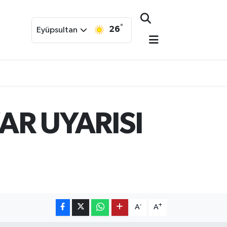
°
26
Eyüpsultan
AR UYARISI
-
+
A
A