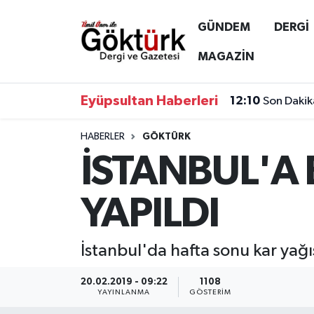
GÜNDEM
DERGİ
Anne Çocuk
Eyüpsultan Hava Durumu
MAGAZİN
BİLİM
Eyüpsultan Trafik Yoğunluk Haritası
Eyüpsultan Haberleri
12:10
Son Dakik
DERGİ
Süper Lig Puan Durumu ve Fikstür
HABERLER
GÖKTÜRK
İSTANBUL'A
DÜNYA
Tüm Manşetler
EĞİTİM
Son Dakika Haberleri
YAPILDI
EKONOMİ
Haber Arşivi
İstanbul'da hafta sonu kar yağış
GÖKTÜRK
20.02.2019 - 09:22
1108
YAYINLANMA
GÖSTERIM
GÜNDEM