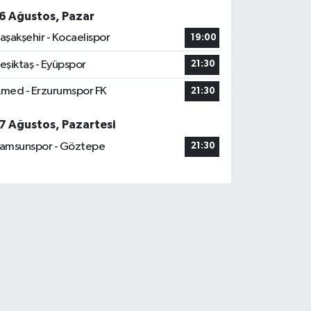
6 Ağustos, Pazar
aşakşehir - Kocaelispor
19:00
eşiktaş - Eyüpspor
21:30
med - Erzurumspor FK
21:30
7 Ağustos, Pazartesi
amsunspor - Göztepe
21:30