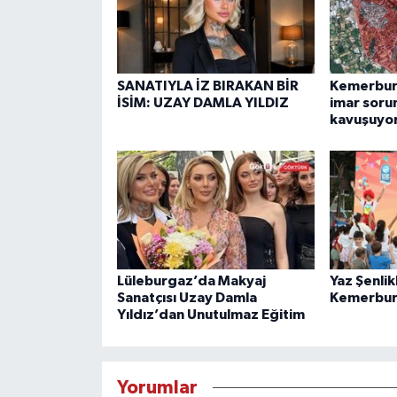
SANATIYLA İZ BIRAKAN BİR
Kemerburg
İSİM: UZAY DAMLA YILDIZ
imar soru
kavuşuyo
Lüleburgaz’da Makyaj
Yaz Şenlik
Sanatçısı Uzay Damla
Kemerbur
Yıldız’dan Unutulmaz Eğitim
Yorumlar