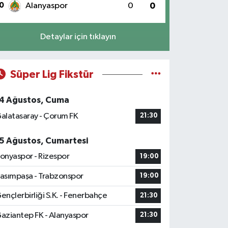
0
Alanyaspor
0
0
Detaylar için tıklayın
Süper Lig Fikstür
4 Ağustos, Cuma
alatasaray - Çorum FK
21:30
5 Ağustos, Cumartesi
onyaspor - Rizespor
19:00
asımpaşa - Trabzonspor
19:00
ençlerbirliği S.K. - Fenerbahçe
21:30
aziantep FK - Alanyaspor
21:30