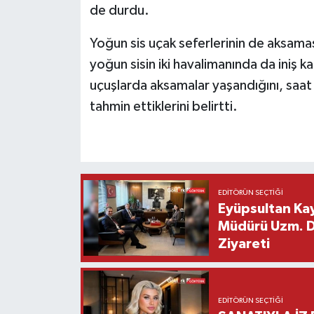
de durdu.
Yoğun sis uçak seferlerinin de aksama
yoğun sisin iki havalimanında da iniş k
uçuşlarda aksamalar yaşandığını, saat
tahmin ettiklerini belirtti.
EDITÖRÜN SEÇTIĞI
Eyüpsultan Kay
Müdürü Uzm. Dr
Ziyareti
EDITÖRÜN SEÇTIĞI