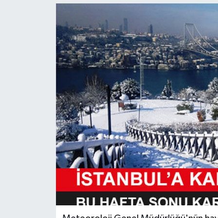
KEMERBURGAZ
KÜLTÜR - SANAT
MAGAZİN
ÖZEL HABER
SAĞLIK
SPOR
TEKNOLOJİ
TİCARET
YAŞAM