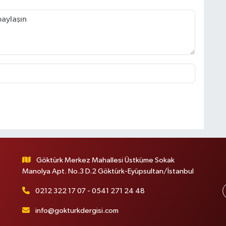
Göktürk Merkez Mahallesi Üstküme Sokak
Manolya Apt. No.3 D.2 Göktürk-Eyüpsultan/İstanbul
0212 322 17 07 - 0541 271 24 48
info@gokturkdergisi.com