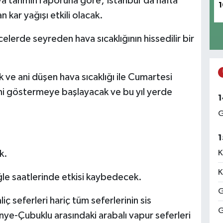
a tahmin raporuna göre; İstanbul'da hafta
1
 kar yağışı etkili olacak.
erde seyreden hava sıcaklığının hissedilir bir
e ani düşen hava sıcaklığı ile Cumartesi
ini göstermeye başlayacak ve bu yıl yerde
1
G
1
K
k.
K
le saatlerinde etkisi kaybedecek.
G
ç seferleri hariç tüm seferlerinin sis
G
inye-Çubuklu arasındaki arabalı vapur seferleri