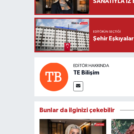
SANATIYLA İZ 
EDITÖRÜN SEÇTIĞI
Şehir Eşkıyala
EDITÖR HAKKINDA
TE Bilişim
Bunlar da ilginizi çekebilir