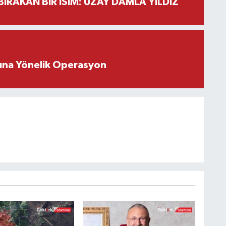
BIRAKAN BİR İSİM: UZAY DAMLA YILDIZ
rına Yönelik Operasyon