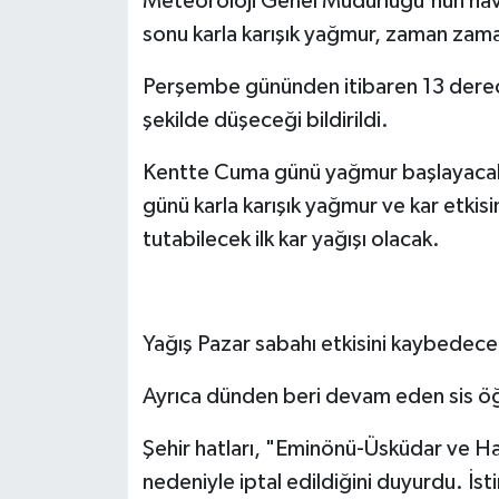
Meteoroloji Genel Müdürlüğü'nün hav
sonu karla karışık yağmur, zaman zaman
Perşembe gününden itibaren 13 derecel
şekilde düşeceği bildirildi.
Kentte Cuma günü yağmur başlayacak v
günü karla karışık yağmur ve kar etkis
tutabilecek ilk kar yağışı olacak.
Yağış Pazar sabahı etkisini kaybedece
Ayrıca dünden beri devam eden sis öğ
Şehir hatları, "Eminönü-Üsküdar ve Hali
nedeniyle iptal edildiğini duyurdu. İst