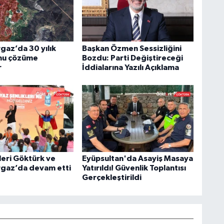
az’da 30 yılık
Başkan Özmen Sessizliğini
nu çözüme
Bozdu: Parti Değiştireceği
r
İddialarına Yazılı Açıklama
leri Göktürk ve
Eyüpsultan'da Asayiş Masaya
gaz’da devam etti
Yatırıldı! Güvenlik Toplantısı
Gerçekleştirildi