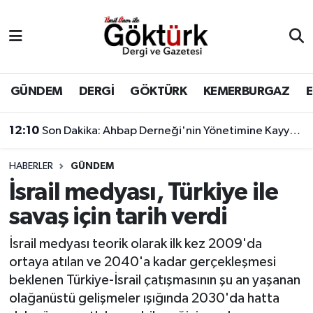
Anne Çocuk
Eyüpsultan Hava Durumu
BİLİM
Eyüpsultan Trafik Yoğunluk Haritası
GÜNDEM
DERGİ
GÖKTÜRK
KEMERBURGAZ
DERGİ
Süper Lig Puan Durumu ve Fikstür
12:10
Son Dakika: Ahbap Derneği'nin Yönetimine Kayyum Atandı
DÜNYA
Tüm Manşetler
HABERLER
GÜNDEM
İsrail medyası, Türkiye ile
EĞİTİM
Son Dakika Haberleri
savaş için tarih verdi
EKONOMİ
Haber Arşivi
İsrail medyası teorik olarak ilk kez 2009'da
ortaya atılan ve 2040'a kadar gerçekleşmesi
GÖKTÜRK
beklenen Türkiye-İsrail çatışmasının şu an yaşanan
olağanüstü gelişmeler ışığında 2030'da hatta
GÜNDEM