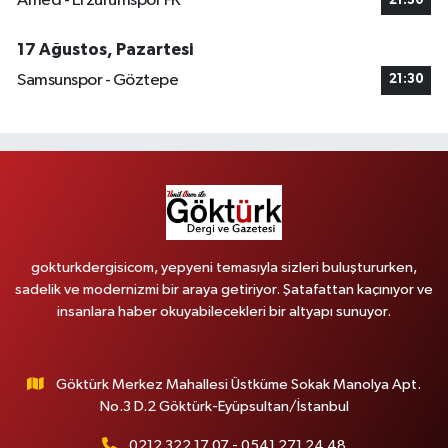
Amed - Erzurumspor FK
21:30
17 Ağustos, Pazartesi
Samsunspor - Göztepe
21:30
gokturkdergisicom, yepyeni temasıyla sizleri buluştururken,
sadelik ve modernizmi bir araya getiriyor. Şatafattan kaçınıyor ve
insanlara haber okuyabilecekleri bir altyapı sunuyor.
Göktürk Merkez Mahallesi Üstküme Sokak Manolya Apt.
No.3 D.2 Göktürk-Eyüpsultan/İstanbul
0212 322 17 07 - 0541 271 24 48