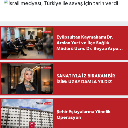
Eyüpsultan Kaymakamı Dr.
Arslan Yurt ve İlçe Sağlık
Müdürü Uzm. Dr. Beyza Arpacı
Saylar’dan Hayırlı Olsun
Ziyareti
SANATIYLA İZ BIRAKAN BİR
İSİM: UZAY DAMLA YILDIZ
Şehir Eşkıyalarına Yönelik
Operasyon