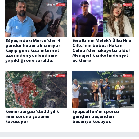
18 yaşındaki Merve'den 4
Yeraltı'nın Melek'i Ülkü Hilal
gündür haber alınamıyor!
Çiftçi’nin babası Hakan
Kayıp genç kıza internet
Çelebi'den şikayetçi oldu!
üzerinden yönlendirme
Menajerlik şirketinden jet
yapıldığı öne sürüldü.
açıklama
Kemerburgaz’da 30 yılık
Eyüpsultan’ın sporcu
imar sorunu çözüme
gençleri başarıdan
kavuşuyor
başarıya koşuyor.