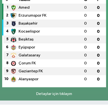
1
Amed
0
0
2
Erzurumspor FK
0
0
3
Başakşehir
0
0
4
Kocaelispor
0
0
5
Beşiktaş
0
0
6
Eyüpspor
0
0
7
Galatasaray
0
0
8
Çorum FK
0
0
9
Gaziantep FK
0
0
10
Alanyaspor
0
0
Detaylar için tıklayın