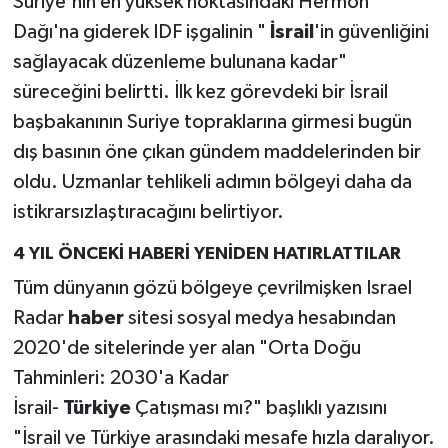
Suriye'nin en yüksek noktasındaki Hermon
Dağı'na giderek IDF işgalinin "
İsrail
'in güvenliğini
sağlayacak düzenleme bulunana kadar"
süreceğini belirtti. İlk kez görevdeki bir İsrail
başbakanının Suriye topraklarına girmesi bugün
dış basının öne çıkan gündem maddelerinden bir
oldu. Uzmanlar tehlikeli adımın bölgeyi daha da
istikrarsızlaştıracağını belirtiyor.
4 YIL ÖNCEKİ HABERİ YENİDEN HATIRLATTILAR
Tüm dünyanın gözü bölgeye çevrilmişken Israel
Radar
haber
sitesi sosyal medya hesabından
2020'de sitelerinde yer alan "Orta Doğu
Tahminleri: 2030'a Kadar
İsrail-
Türkiye
Çatışması mı?" başlıklı yazısını
"İsrail ve Türkiye arasındaki mesafe hızla daralıyor.