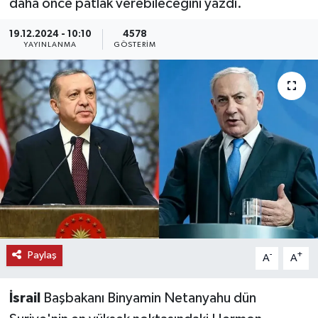
daha önce patlak verebileceğini yazdı.
KEMERBURGAZ
19.12.2024 - 10:10
4578
YAYINLANMA
GÖSTERIM
KÜLTÜR - SANAT
MAGAZİN
ÖZEL HABER
SAĞLIK
SPOR
TEKNOLOJİ
Paylaş
-
+
A
A
TİCARET
İsrail
Başbakanı Binyamin Netanyahu dün
YAŞAM