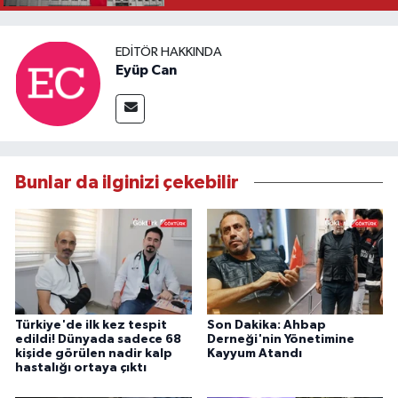
EDITÖR HAKKINDA
Eyüp Can
Bunlar da ilginizi çekebilir
Türkiye'de ilk kez tespit
Son Dakika: Ahbap
edildi! Dünyada sadece 68
Derneği'nin Yönetimine
kişide görülen nadir kalp
Kayyum Atandı
hastalığı ortaya çıktı