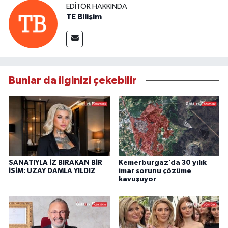
EDITÖR HAKKINDA
TE Bilişim
Bunlar da ilginizi çekebilir
SANATIYLA İZ BIRAKAN BİR
Kemerburgaz’da 30 yılık
İSİM: UZAY DAMLA YILDIZ
imar sorunu çözüme
kavuşuyor