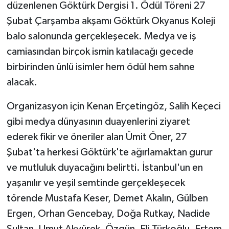
düzenlenen Göktürk Dergisi 1. Ödül Töreni 27
Şubat Çarşamba akşamı Göktürk Okyanus Koleji
balo salonunda gerçekleşecek. Medya ve iş
camiasından birçok ismin katılacağı gecede
birbirinden ünlü isimler hem ödül hem sahne
alacak.
Organizasyon için Kenan Erçetingöz, Salih Keçeci
gibi medya dünyasının duayenlerini ziyaret
ederek fikir ve öneriler alan Ümit Öner, 27
Şubat'ta herkesi Göktürk'te ağırlamaktan gurur
ve mutluluk duyacağını belirtti. İstanbul'un en
yaşanılır ve yeşil semtinde gerçekleşecek
törende Mustafa Keser, Demet Akalın, Gülben
Ergen, Orhan Gencebay, Doğa Rutkay, Nadide
Sultan, Umut Akyürek, Özgün, Eli Türkoğlu, Ertem