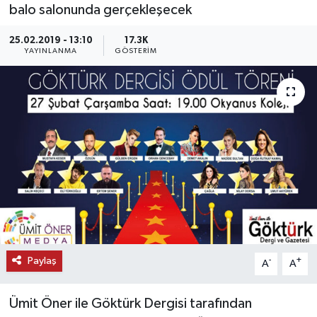
balo salonunda gerçekleşecek
KEMERBURGAZ
25.02.2019 - 13:10
17.3K
YAYINLANMA
GÖSTERIM
KÜLTÜR - SANAT
MAGAZİN
ÖZEL HABER
SAĞLIK
SPOR
TEKNOLOJİ
Paylaş
-
+
A
A
TİCARET
Ümit Öner ile Göktürk Dergisi tarafından
YAŞAM