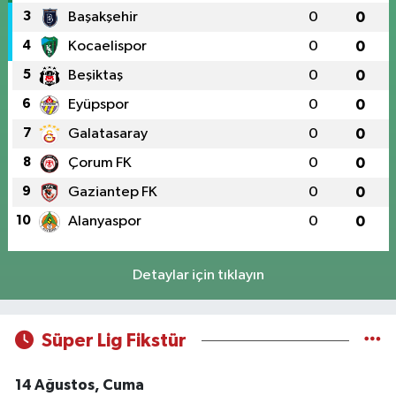
3
Başakşehir
0
0
4
Kocaelispor
0
0
5
Beşiktaş
0
0
6
Eyüpspor
0
0
7
Galatasaray
0
0
8
Çorum FK
0
0
9
Gaziantep FK
0
0
10
Alanyaspor
0
0
Detaylar için tıklayın
Süper Lig Fikstür
14 Ağustos, Cuma