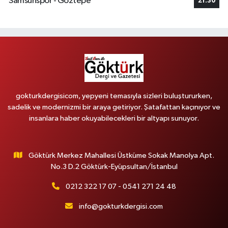
Samsunspor - Göztepe
21:30
gokturkdergisicom, yepyeni temasıyla sizleri buluştururken,
sadelik ve modernizmi bir araya getiriyor. Şatafattan kaçınıyor ve
insanlara haber okuyabilecekleri bir altyapı sunuyor.
Göktürk Merkez Mahallesi Üstküme Sokak Manolya Apt.
No.3 D.2 Göktürk-Eyüpsultan/İstanbul
0212 322 17 07 - 0541 271 24 48
info@gokturkdergisi.com