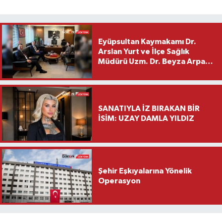
Eyüpsultan Kaymakamı Dr.
Arslan Yurt ve İlçe Sağlık
Müdürü Uzm. Dr. Beyza Arpacı
Saylar’dan Hayırlı Olsun
Ziyareti
SANATIYLA İZ BIRAKAN BİR
İSİM: UZAY DAMLA YILDIZ
Şehir Eşkıyalarına Yönelik
Operasyon