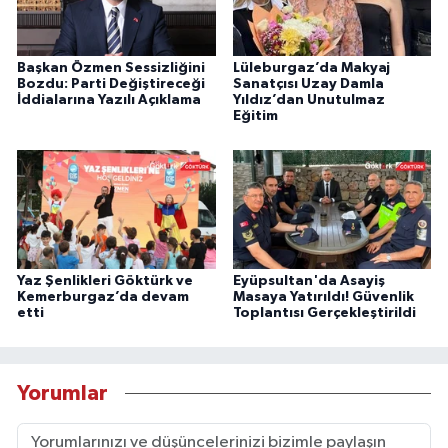
Başkan Özmen Sessizliğini
Lüleburgaz’da Makyaj
Bozdu: Parti Değiştireceği
Sanatçısı Uzay Damla
İddialarına Yazılı Açıklama
Yıldız’dan Unutulmaz
Eğitim
Yaz Şenlikleri Göktürk ve
Eyüpsultan'da Asayiş
Kemerburgaz’da devam
Masaya Yatırıldı! Güvenlik
etti
Toplantısı Gerçekleştirildi
Yorumlar