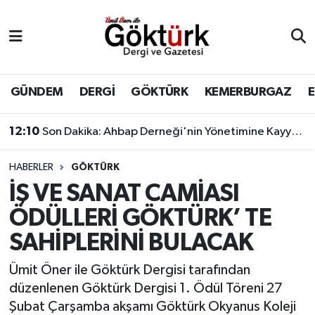
Anne Çocuk
Eyüpsultan Hava Durumu
BİLİM
Eyüpsultan Trafik Yoğunluk Haritası
GÜNDEM
DERGİ
GÖKTÜRK
KEMERBURGAZ
DERGİ
Süper Lig Puan Durumu ve Fikstür
12:10
Son Dakika: Ahbap Derneği'nin Yönetimine Kayyum Atandı
DÜNYA
Tüm Manşetler
HABERLER
GÖKTÜRK
İŞ VE SANAT CAMİASI
EĞİTİM
Son Dakika Haberleri
ÖDÜLLERİ GÖKTÜRK’ TE
EKONOMİ
Haber Arşivi
SAHİPLERİNİ BULACAK
GÖKTÜRK
Ümit Öner ile Göktürk Dergisi tarafından
düzenlenen Göktürk Dergisi 1. Ödül Töreni 27
GÜNDEM
Şubat Çarşamba akşamı Göktürk Okyanus Koleji