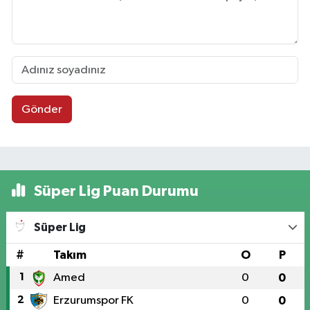
Gönder
Süper Lig Puan Durumu
Süper Lig
#
Takım
O
P
1
Amed
0
0
2
Erzurumspor FK
0
0