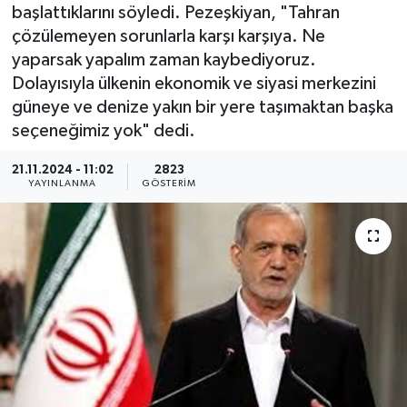
başlattıklarını söyledi. Pezeşkiyan, "Tahran
KEMERBURGAZ
çözülemeyen sorunlarla karşı karşıya. Ne
yaparsak yapalım zaman kaybediyoruz.
KÜLTÜR - SANAT
Dolayısıyla ülkenin ekonomik ve siyasi merkezini
güneye ve denize yakın bir yere taşımaktan başka
MAGAZİN
seçeneğimiz yok" dedi.
ÖZEL HABER
21.11.2024 - 11:02
2823
YAYINLANMA
GÖSTERIM
SAĞLIK
SPOR
TEKNOLOJİ
TİCARET
YAŞAM