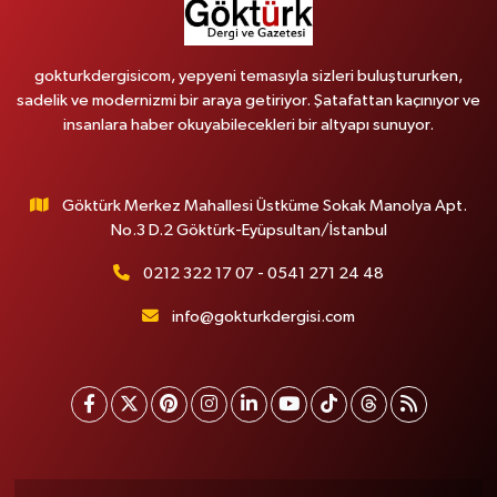
gokturkdergisicom, yepyeni temasıyla sizleri buluştururken,
sadelik ve modernizmi bir araya getiriyor. Şatafattan kaçınıyor ve
insanlara haber okuyabilecekleri bir altyapı sunuyor.
Göktürk Merkez Mahallesi Üstküme Sokak Manolya Apt.
No.3 D.2 Göktürk-Eyüpsultan/İstanbul
0212 322 17 07 - 0541 271 24 48
info@gokturkdergisi.com