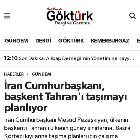
Anne Çocuk
Eyüpsultan Hava Durumu
BİLİM
Eyüpsultan Trafik Yoğunluk Haritası
GÜNDEM
DERGİ
GÖKTÜRK
KEMERBURGAZ
DERGİ
Süper Lig Puan Durumu ve Fikstür
12:10
Son Dakika: Ahbap Derneği'nin Yönetimine Kayyum Atandı
DÜNYA
Tüm Manşetler
HABERLER
GÜNDEM
İran Cumhurbaşkanı,
EĞİTİM
Son Dakika Haberleri
başkent Tahran'ı taşımayı
EKONOMİ
Haber Arşivi
planlıyor
GÖKTÜRK
İran Cumhurbaşkanı Mesud Pezeşkiyan, ülkenin
başkenti Tahran'ı ülkenin güney sınırlarına, Basra
GÜNDEM
Körfezi kıyılarına taşıma planları için çalışma