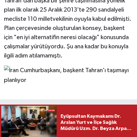
Tahran'dan başka bir şehre taşınmasına yönelik
plan ilk olarak 25 Aralık 2013'te 290 sandalyeli
mecliste 110 milletvekilinin oyuyla kabul edilmişti.
Plan çerçevesinde oluşturulan konsey, başkent
için "en iyi alternatifin neresi olacağı" konusunda
çalışmalar yürütüyordu. Şu ana kadar bu konuyla
ilgili adım atılamamıştı.
Eyüpsultan Kaymakamı Dr.
Arslan Yurt ve İlçe Sağlık
Müdürü Uzm. Dr. Beyza Arpacı
Saylar’dan Hayırlı Olsun