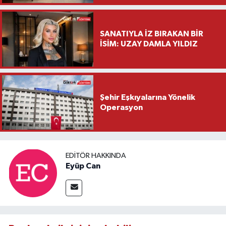
Ziyareti
SANATIYLA İZ BIRAKAN BİR
İSİM: UZAY DAMLA YILDIZ
Şehir Eşkıyalarına Yönelik
Operasyon
EDITÖR HAKKINDA
Eyüp Can