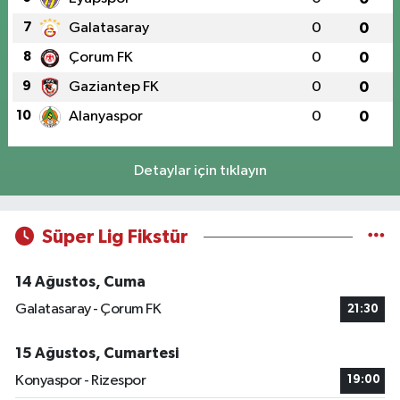
7
Galatasaray
0
0
8
Çorum FK
0
0
9
Gaziantep FK
0
0
10
Alanyaspor
0
0
Detaylar için tıklayın
Süper Lig Fikstür
14 Ağustos, Cuma
Galatasaray - Çorum FK
21:30
15 Ağustos, Cumartesi
Konyaspor - Rizespor
19:00