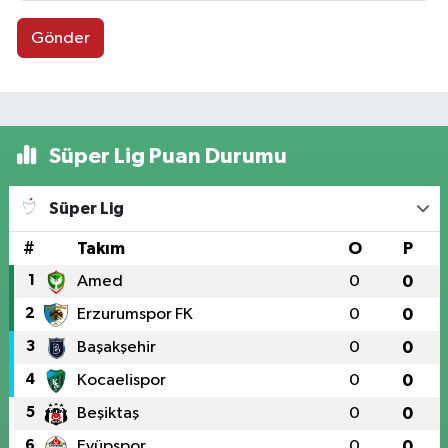
Gönder
Süper Lig Puan Durumu
Süper Lig
#
Takım
O
P
1
Amed
0
0
2
Erzurumspor FK
0
0
3
Başakşehir
0
0
4
Kocaelispor
0
0
5
Beşiktaş
0
0
6
Eyüpspor
0
0