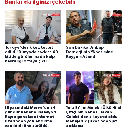
Bunlar da ilginizi çekebilir
Türkiye'de ilk kez tespit
Son Dakika: Ahbap
edildi! Dünyada sadece 68
Derneği'nin Yönetimine
kişide görülen nadir kalp
Kayyum Atandı
hastalığı ortaya çıktı
18 yaşındaki Merve'den 4
Yeraltı'nın Melek'i Ülkü Hilal
gündür haber alınamıyor!
Çiftçi’nin babası Hakan
Kayıp genç kıza internet
Çelebi'den şikayetçi oldu!
üzerinden yönlendirme
Menajerlik şirketinden jet
yapıldığı öne sürüldü.
açıklama