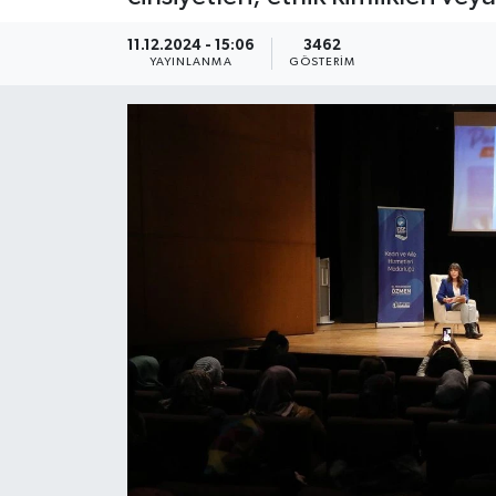
KEMERBURGAZ
11.12.2024 - 15:06
3462
YAYINLANMA
GÖSTERIM
KÜLTÜR - SANAT
MAGAZİN
ÖZEL HABER
SAĞLIK
SPOR
TEKNOLOJİ
TİCARET
YAŞAM