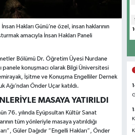
İnsan Hakları Günü’ne özel, insan haklarının
1
şturmak amacıyla İnsan Hakları Paneli
zmetler Bölümü Dr. Öğretim Üyesi Nurdane
panele konuşmacı olarak Bilgi Üniversitesi
mirayak, İşitme ve Konuşma Engelliler Dernek
1
luk Ağı’ndan Önder Uçar katıldı.
G
LERİYLE MASAYA YATIRILDI
1
ün 76. yılında Eyüpsultan Kültür Sanat
K
ının tüm yönleriyle masaya yatırıldığı
”, Güler Dağıdır “Engelli Hakları”, Önder
K