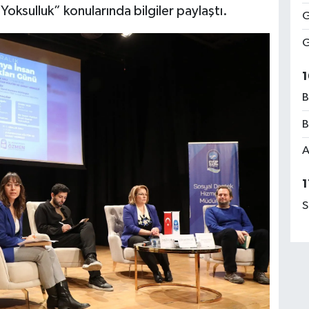
k Yoksulluk” konularında bilgiler paylaştı.
G
G
1
B
B
A
1
S