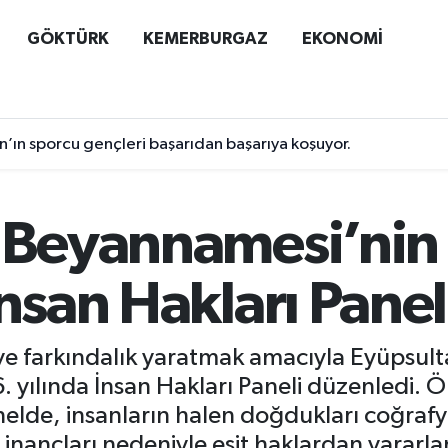
GÖKTÜRK
KEMERBURGAZ
EKONOMİ
n’ın sporcu gençleri başarıdan başarıya koşuyor.
ı Beyannamesi’ni
İnsan Hakları Panel
ve farkındalık yaratmak amacıyla Eyüpsulta
yılında İnsan Hakları Paneli düzenledi. 
nelde, insanların halen doğdukları coğraf
eya inançları nedeniyle eşit haklardan yararl