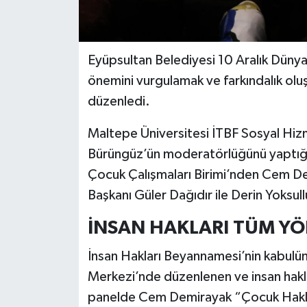
Eyüpsultan Belediyesi 10 Aralık Dünya 
önemini vurgulamak ve farkındalık olu
düzenledi.
Maltepe Üniversitesi İTBF Sosyal Hi
Bürüngüz’ün moderatörlüğünü yaptığı 
Çocuk Çalışmaları Birimi’nden Cem De
Başkanı Güler Dağıdır ile Derin Yoksul
İNSAN HAKLARI TÜM YÖN
İnsan Hakları Beyannamesi’nin kabulün
Merkezi’nde düzenlenen ve insan haklar
panelde Cem Demirayak “Çocuk Hakları