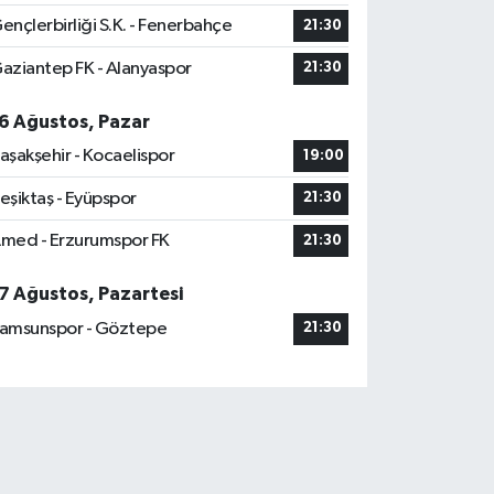
ençlerbirliği S.K. - Fenerbahçe
21:30
aziantep FK - Alanyaspor
21:30
6 Ağustos, Pazar
aşakşehir - Kocaelispor
19:00
eşiktaş - Eyüpspor
21:30
med - Erzurumspor FK
21:30
7 Ağustos, Pazartesi
amsunspor - Göztepe
21:30