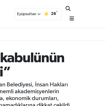
°
26
Eyüpsultan
n kabulünün
i”
n Belediyesi, İnsan Hakları
Önemli akademisyenlerin
ya, ekonomik durumları,
anamadıklarına dikkat çekildi.