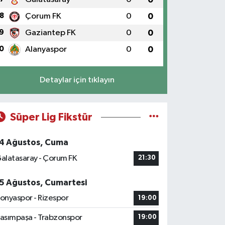
8
Çorum FK
0
0
9
Gaziantep FK
0
0
0
Alanyaspor
0
0
Detaylar için tıklayın
Süper Lig Fikstür
4 Ağustos, Cuma
alatasaray - Çorum FK
21:30
5 Ağustos, Cumartesi
onyaspor - Rizespor
19:00
asımpaşa - Trabzonspor
19:00