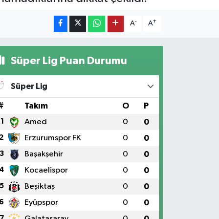
-
+
A
A
Süper Lig Puan Durumu
Süper Lig
#
Takım
O
P
1
Amed
0
0
2
Erzurumspor FK
0
0
3
Başakşehir
0
0
4
Kocaelispor
0
0
5
Beşiktaş
0
0
6
Eyüpspor
0
0
7
Galatasaray
0
0