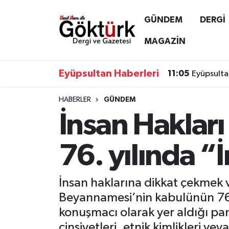
GÜNDEM
DERGİ
Anne Çocuk
Eyüpsultan Hava Durumu
MAGAZİN
BİLİM
Eyüpsultan Trafik Yoğunluk Haritası
Eyüpsultan Haberleri
11:05
Eyüpsulta
DERGİ
Süper Lig Puan Durumu ve Fikstür
HABERLER
GÜNDEM
İnsan Haklar
DÜNYA
Tüm Manşetler
EĞİTİM
Son Dakika Haberleri
76. yılında “
EKONOMİ
Haber Arşivi
İnsan haklarına dikkat çekmek 
GÖKTÜRK
Beyannamesi’nin kabulünün 76. 
konuşmacı olarak yer aldığı pa
GÜNDEM
cinsiyetleri, etnik kimlikleri v