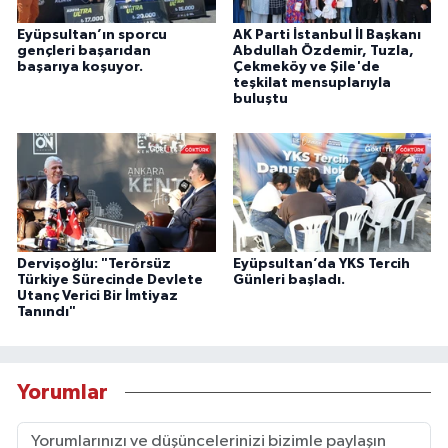
Eyüpsultan’ın sporcu
AK Parti İstanbul İl Başkanı
gençleri başarıdan
Abdullah Özdemir, Tuzla,
başarıya koşuyor.
Çekmeköy ve Şile'de
teşkilat mensuplarıyla
buluştu
Dervişoğlu: "Terörsüz
Eyüpsultan’da YKS Tercih
Türkiye Sürecinde Devlete
Günleri başladı.
Utanç Verici Bir İmtiyaz
Tanındı"
Yorumlar