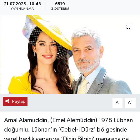
21.07.2025 - 10:43
6519
YAYINLANMA
GÖSTERIM
KEMERBURGAZ
KÜLTÜR - SANAT
MAGAZİN
ÖZEL HABER
SAĞLIK
SPOR
Paylaş
-
+
A
A
TEKNOLOJİ
Amal Alamuddin, (Emel Alemüddin) 1978 Lübnan
TİCARET
doğumlu. Lübnan’ın ‘Cebel-i Dürz’ bölgesinde
yerel beylik yapan ve ‘Dinin Bilgini’ manasına da
YAŞAM