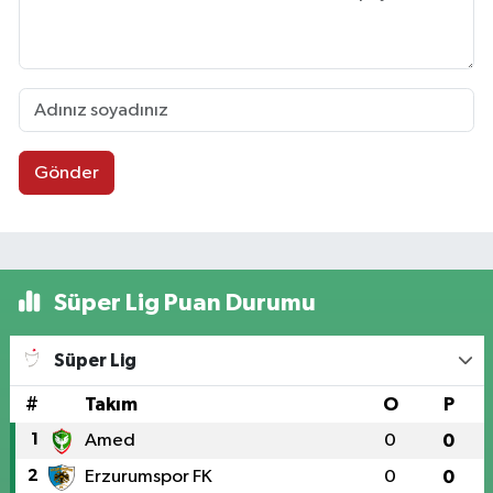
Gönder
Süper Lig Puan Durumu
Süper Lig
#
Takım
O
P
1
Amed
0
0
2
Erzurumspor FK
0
0