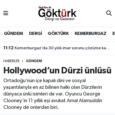
Anne Çocuk
Eyüpsultan Hava Durumu
BİLİM
Eyüpsultan Trafik Yoğunluk Haritası
GÜNDEM
DERGİ
GÖKTÜRK
KEMERBURGAZ
DERGİ
Süper Lig Puan Durumu ve Fikstür
11:12
Kemerburgaz’da 30 yılık imar sorunu çözüme kavuşuyor
DÜNYA
Tüm Manşetler
HABERLER
GÜNDEM
Hollywood’un Dürzi ünlüsü
EĞİTİM
Son Dakika Haberleri
Ortadoğu’nun içe kapalı dini ve sosyal
EKONOMİ
Haber Arşivi
yaşantılarıyla en az bilinen halkı olan Dürzilerin
dünyaca ünlü isimleri de var. Oyuncu George
GÖKTÜRK
Clooney’in 11 yıllık eşi avukat Amal Alamuddin
Clooney de onlardan biri.
GÜNDEM