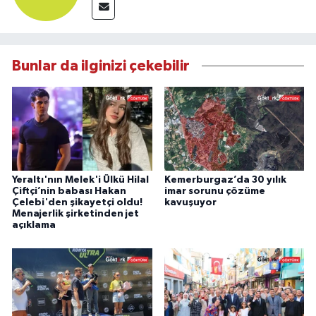
Bunlar da ilginizi çekebilir
Yeraltı'nın Melek'i Ülkü Hilal
Kemerburgaz’da 30 yılık
Çiftçi’nin babası Hakan
imar sorunu çözüme
Çelebi'den şikayetçi oldu!
kavuşuyor
Menajerlik şirketinden jet
açıklama