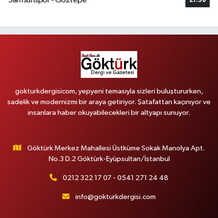
Samsunspor - Göztepe
21:30
gokturkdergisicom, yepyeni temasıyla sizleri buluştururken,
sadelik ve modernizmi bir araya getiriyor. Şatafattan kaçınıyor ve
insanlara haber okuyabilecekleri bir altyapı sunuyor.
Göktürk Merkez Mahallesi Üstküme Sokak Manolya Apt.
No.3 D.2 Göktürk-Eyüpsultan/İstanbul
0212 322 17 07 - 0541 271 24 48
info@gokturkdergisi.com