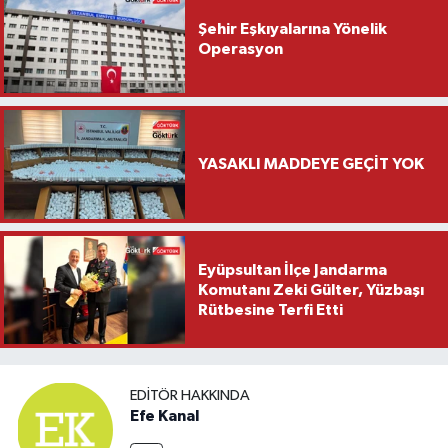
Şehir Eşkıyalarına Yönelik
Operasyon
YASAKLI MADDEYE GEÇİT YOK
Eyüpsultan İlçe Jandarma
Komutanı Zeki Gülter, Yüzbaşı
Rütbesine Terfi Etti
EDITÖR HAKKINDA
Efe Kanal