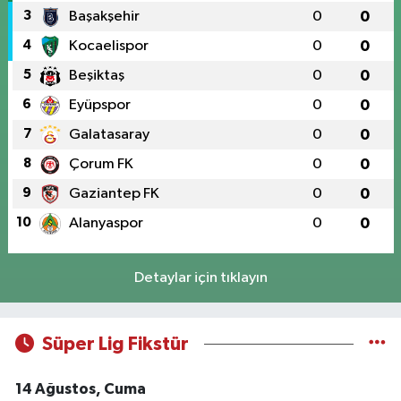
3
Başakşehir
0
0
4
Kocaelispor
0
0
5
Beşiktaş
0
0
6
Eyüpspor
0
0
7
Galatasaray
0
0
8
Çorum FK
0
0
9
Gaziantep FK
0
0
10
Alanyaspor
0
0
Detaylar için tıklayın
Süper Lig Fikstür
14 Ağustos, Cuma