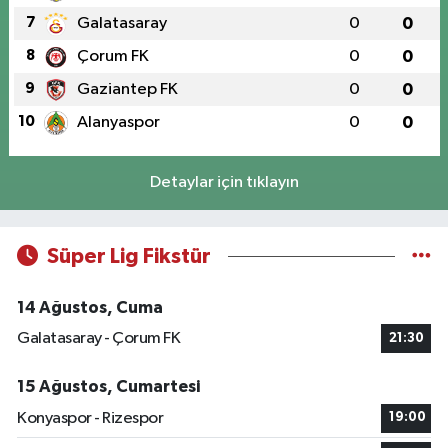
7
Galatasaray
0
0
8
Çorum FK
0
0
9
Gaziantep FK
0
0
10
Alanyaspor
0
0
Detaylar için tıklayın
Süper Lig Fikstür
14 Ağustos, Cuma
Galatasaray - Çorum FK
21:30
15 Ağustos, Cumartesi
Konyaspor - Rizespor
19:00