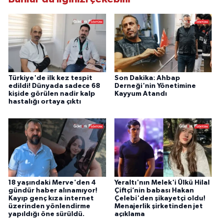
Türkiye'de ilk kez tespit
Son Dakika: Ahbap
edildi! Dünyada sadece 68
Derneği'nin Yönetimine
kişide görülen nadir kalp
Kayyum Atandı
hastalığı ortaya çıktı
18 yaşındaki Merve'den 4
Yeraltı'nın Melek'i Ülkü Hilal
gündür haber alınamıyor!
Çiftçi’nin babası Hakan
Kayıp genç kıza internet
Çelebi'den şikayetçi oldu!
üzerinden yönlendirme
Menajerlik şirketinden jet
yapıldığı öne sürüldü.
açıklama