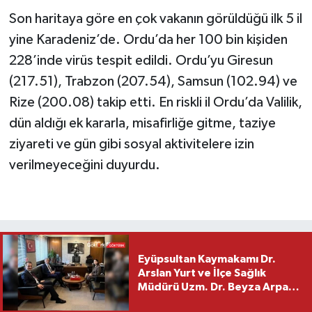
Son haritaya göre en çok vakanın görüldüğü ilk 5 il
yine Karadeniz’de. Ordu’da her 100 bin kişiden
228’inde virüs tespit edildi. Ordu’yu Giresun
(217.51), Trabzon (207.54), Samsun (102.94) ve
Rize (200.08) takip etti. En riskli il Ordu’da Valilik,
dün aldığı ek kararla, misafirliğe gitme, taziye
ziyareti ve gün gibi sosyal aktivitelere izin
verilmeyeceğini duyurdu.
Eyüpsultan Kaymakamı Dr.
Arslan Yurt ve İlçe Sağlık
Müdürü Uzm. Dr. Beyza Arpacı
Saylar’dan Hayırlı Olsun