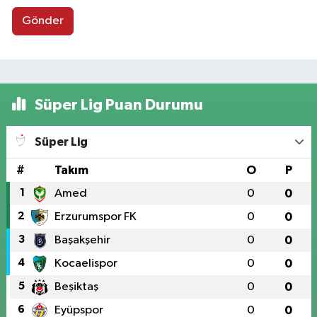
Gönder
Süper Lig Puan Durumu
Süper Lig
#
Takım
O
P
1
Amed
0
0
2
Erzurumspor FK
0
0
3
Başakşehir
0
0
4
Kocaelispor
0
0
5
Beşiktaş
0
0
6
Eyüpspor
0
0