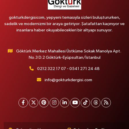
gokturkdergisicom, yepyeni temasıyla sizleri buluştururken,
sadelik ve modernizmi bir araya getiriyor. Şatafattan kaçınıyor ve
insanlara haber okuyabilecekleri bir altyapı sunuyor.
Göktürk Merkez Mahallesi Üstküme Sokak Manolya Apt.
No.3 D.2 Göktürk-Eyüpsultan/İstanbul
0212 322 17 07 - 0541 271 24 48
info@gokturkdergisi.com