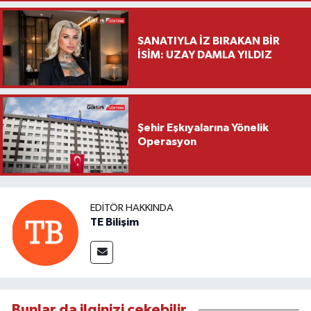
Ziyareti
SANATIYLA İZ BIRAKAN BİR
İSİM: UZAY DAMLA YILDIZ
Şehir Eşkıyalarına Yönelik
Operasyon
EDITÖR HAKKINDA
TE Bilişim
Bunlar da ilginizi çekebilir