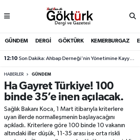
Anne Çocuk
Eyüpsultan Hava Durumu
BİLİM
Eyüpsultan Trafik Yoğunluk Haritası
GÜNDEM
DERGİ
GÖKTÜRK
KEMERBURGAZ
DERGİ
Süper Lig Puan Durumu ve Fikstür
12:10
Son Dakika: Ahbap Derneği'nin Yönetimine Kayyum Atandı
DÜNYA
Tüm Manşetler
HABERLER
GÜNDEM
Ha Gayret Türkiye! 100
EĞİTİM
Son Dakika Haberleri
binde 35’e inen açılacak.
EKONOMİ
Haber Arşivi
Sağlık Bakanı Koca, 1 Mart itibarıyla kriterlere
uyan illerde normalleşmenin başlayacağını
GÖKTÜRK
açıkladı. Kriterlere göre 100 binde 10 vakanın
altındaki iller düşük, 11-35 arası ise orta riskli
GÜNDEM