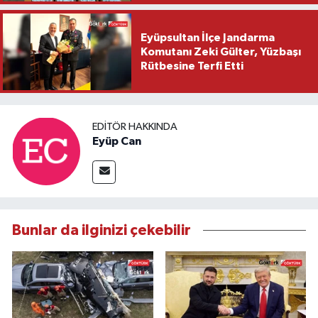
Eyüpsultan İlçe Jandarma
Komutanı Zeki Gülter, Yüzbaşı
Rütbesine Terfi Etti
EDITÖR HAKKINDA
Eyüp Can
Bunlar da ilginizi çekebilir