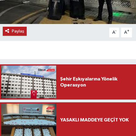
Paylaş
-
+
A
A
Şehir Eşkıyalarına Yönelik
Operasyon
YASAKLI MADDEYE GEÇİT YOK