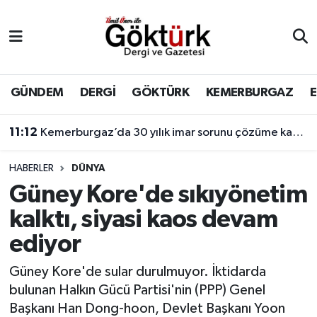
Anne Çocuk
Eyüpsultan Hava Durumu
BİLİM
Eyüpsultan Trafik Yoğunluk Haritası
GÜNDEM
DERGİ
GÖKTÜRK
KEMERBURGAZ
DERGİ
Süper Lig Puan Durumu ve Fikstür
11:12
Kemerburgaz’da 30 yılık imar sorunu çözüme kavuşuyor
DÜNYA
Tüm Manşetler
HABERLER
DÜNYA
Güney Kore'de sıkıyönetim
EĞİTİM
Son Dakika Haberleri
kalktı, siyasi kaos devam
EKONOMİ
Haber Arşivi
ediyor
GÖKTÜRK
Güney Kore'de sular durulmuyor. İktidarda
bulunan Halkın Gücü Partisi'nin (PPP) Genel
GÜNDEM
Başkanı Han Dong-hoon, Devlet Başkanı Yoon