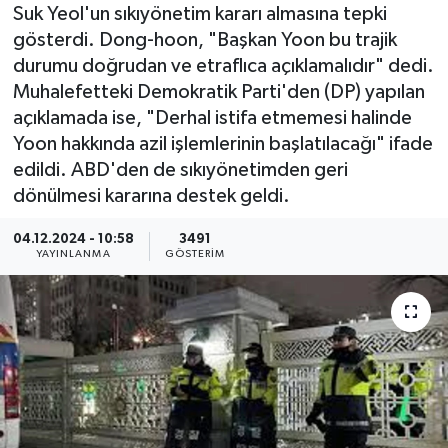
Suk Yeol'un sıkıyönetim kararı almasına tepki
KEMERBURGAZ
gösterdi. Dong-hoon, "Başkan Yoon bu trajik
durumu doğrudan ve etraflıca açıklamalıdır" dedi.
KÜLTÜR - SANAT
Muhalefetteki Demokratik Parti'den (DP) yapılan
açıklamada ise, "Derhal istifa etmemesi halinde
MAGAZİN
Yoon hakkında azil işlemlerinin başlatılacağı" ifade
edildi. ABD'den de sıkıyönetimden geri
ÖZEL HABER
dönülmesi kararına destek geldi.
SAĞLIK
04.12.2024 - 10:58
3491
YAYINLANMA
GÖSTERIM
SPOR
TEKNOLOJİ
TİCARET
YAŞAM