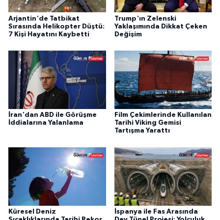
Arjantin'de Tatbikat
Trump'ın Zelenski
Sırasında Helikopter Düştü:
Yaklaşımında Dikkat Çeken
7 Kişi Hayatını Kaybetti
Değişim
İran'dan ABD ile Görüşme
Film Çekimlerinde Kullanılan
İddialarına Yalanlama
Tarihi Viking Gemisi
Tartışma Yarattı
Küresel Deniz
İspanya ile Fas Arasında
Sıcaklıklarında Tarihi Rekor
Dev Tünel Projesi: Yolculuk