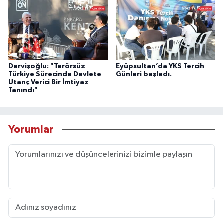
Dervişoğlu: "Terörsüz
Eyüpsultan’da YKS Tercih
Türkiye Sürecinde Devlete
Günleri başladı.
Utanç Verici Bir İmtiyaz
Tanındı"
Yorumlar