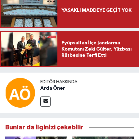
YASAKLI MADDEYE GEÇİT YOK
Eyüpsultan İlçe Jandarma
Komutanı Zeki Gülter, Yüzbaşı
Rütbesine Terfi Etti
EDITÖR HAKKINDA
Arda Öner
Bunlar da ilginizi çekebilir