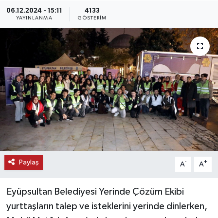
06.12.2024 - 15:11
4133
KEMERBURGAZ
YAYINLANMA
GÖSTERIM
KÜLTÜR - SANAT
MAGAZİN
ÖZEL HABER
SAĞLIK
SPOR
Paylaş
-
+
A
A
TEKNOLOJİ
Eyüpsultan Belediyesi Yerinde Çözüm Ekibi
TİCARET
yurttaşların talep ve isteklerini yerinde dinlerken,
YAŞAM