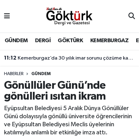
Anne Çocuk
Eyüpsultan Hava Durumu
BİLİM
Eyüpsultan Trafik Yoğunluk Haritası
GÜNDEM
DERGİ
GÖKTÜRK
KEMERBURGAZ
DERGİ
Süper Lig Puan Durumu ve Fikstür
11:12
Kemerburgaz’da 30 yılık imar sorunu çözüme kavuşuyor
DÜNYA
Tüm Manşetler
HABERLER
GÜNDEM
Gönüllüler Günü’nde
EĞİTİM
Son Dakika Haberleri
gönülleri ısıtan ikram
EKONOMİ
Haber Arşivi
Eyüpsultan Belediyesi 5 Aralık Dünya Gönüllüler
Günü dolayısıyla gönüllü üniversite öğrencilerinin
GÖKTÜRK
ve Eyüpsultan Belediyesi Meclis üyelerinin
katılımıyla anlamlı bir etkinliğe imza attı.
GÜNDEM