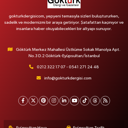
gokturkdergisicom, yepyeni temasıyla sizleri buluştururken,
sadelik ve modernizmi bir araya getiriyor. Şatafattan kaçınıyor ve
insanlara haber okuyabilecekleri bir altyapı sunuyor.
Göktürk Merkez Mahallesi Üstküme Sokak Manolya Apt.
No.3 D.2 Göktürk-Eyüpsultan/İstanbul
0212 322 17 07 - 0541 271 24 48
info@gokturkdergisi.com
Eyüpsultan Hava
Eyüpsultan Trafik