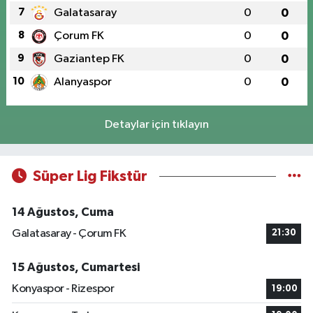
7
Galatasaray
0
0
8
Çorum FK
0
0
9
Gaziantep FK
0
0
10
Alanyaspor
0
0
Detaylar için tıklayın
Süper Lig Fikstür
14 Ağustos, Cuma
Galatasaray - Çorum FK
21:30
15 Ağustos, Cumartesi
Konyaspor - Rizespor
19:00