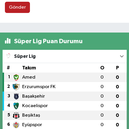
Gönder
Süper Lig Puan Durumu
Süper Lig
#
Takım
O
P
1
Amed
0
0
2
Erzurumspor FK
0
0
3
Başakşehir
0
0
4
Kocaelispor
0
0
5
Beşiktaş
0
0
6
Eyüpspor
0
0