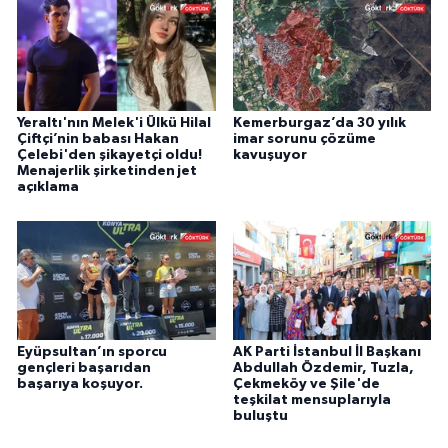
Yeraltı'nın Melek'i Ülkü Hilal
Kemerburgaz’da 30 yılık
Çiftçi’nin babası Hakan
imar sorunu çözüme
Çelebi'den şikayetçi oldu!
kavuşuyor
Menajerlik şirketinden jet
açıklama
Eyüpsultan’ın sporcu
AK Parti İstanbul İl Başkanı
gençleri başarıdan
Abdullah Özdemir, Tuzla,
başarıya koşuyor.
Çekmeköy ve Şile'de
teşkilat mensuplarıyla
buluştu