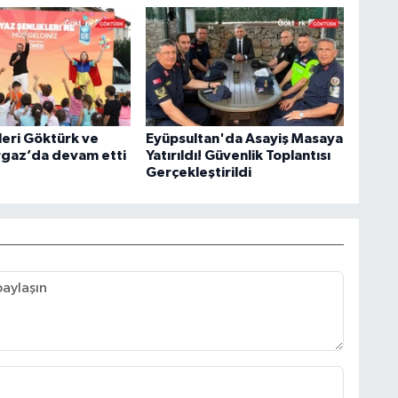
leri Göktürk ve
Eyüpsultan'da Asayiş Masaya
gaz’da devam etti
Yatırıldı! Güvenlik Toplantısı
Gerçekleştirildi