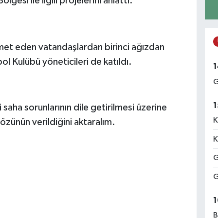
esi ile ilgili projelerini anlattı.
met eden vatandaşlardan birinci ağızdan
 Kulübü yöneticileri de katıldı.
1
G
1
aha sorunlarının dile getirilmesi üzerine
K
özünün verildiğini aktaralım.
K
G
G
1
B