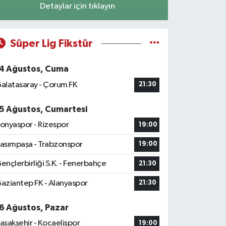
Detaylar için tıklayın
Süper Lig Fikstür
4 Ağustos, Cuma
alatasaray - Çorum FK
21:30
5 Ağustos, Cumartesi
onyaspor - Rizespor
19:00
asımpaşa - Trabzonspor
19:00
ençlerbirliği S.K. - Fenerbahçe
21:30
aziantep FK - Alanyaspor
21:30
6 Ağustos, Pazar
aşakşehir - Kocaelispor
19:00