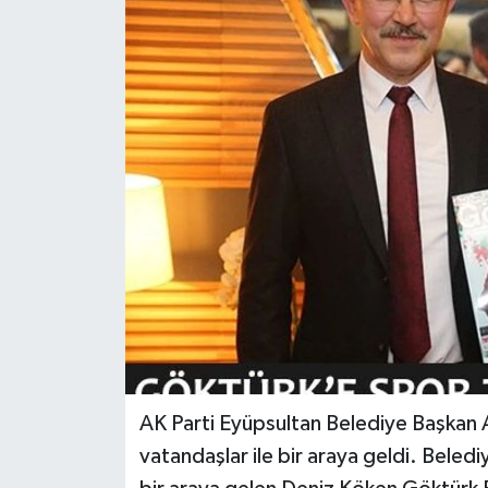
KEMERBURGAZ
KÜLTÜR - SANAT
MAGAZİN
ÖZEL HABER
SAĞLIK
SPOR
TEKNOLOJİ
AK Parti Eyüpsultan Belediye Başkan 
TİCARET
vatandaşlar ile bir araya geldi. Beled
YAŞAM