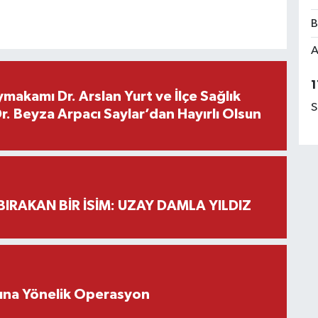
B
A
1
makamı Dr. Arslan Yurt ve İlçe Sağlık
S
. Beyza Arpacı Saylar’dan Hayırlı Olsun
BIRAKAN BİR İSİM: UZAY DAMLA YILDIZ
rına Yönelik Operasyon