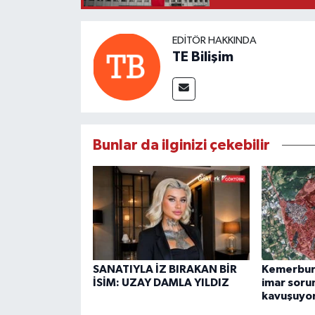
EDITÖR HAKKINDA
TE Bilişim
Bunlar da ilginizi çekebilir
SANATIYLA İZ BIRAKAN BİR
Kemerburg
İSİM: UZAY DAMLA YILDIZ
imar soru
kavuşuyo