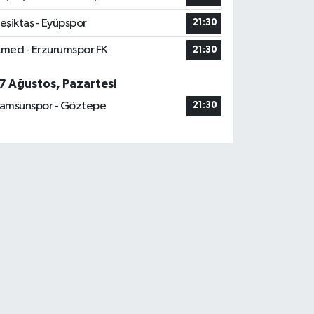
eşiktaş - Eyüpspor
21:30
med - Erzurumspor FK
21:30
7 Ağustos, Pazartesi
amsunspor - Göztepe
21:30