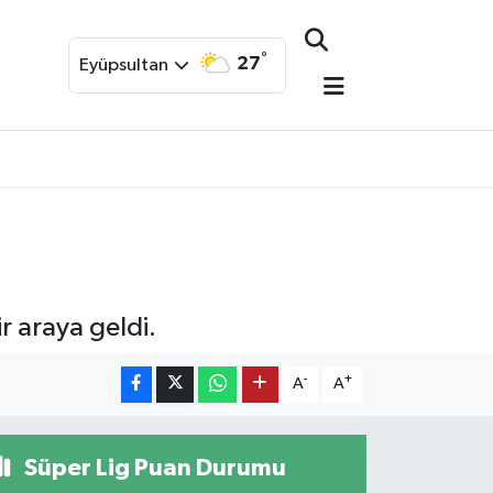
°
27
Eyüpsultan
r araya geldi.
-
+
A
A
Süper Lig Puan Durumu