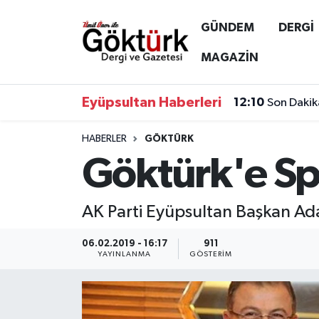
GÜNDEM
DERGİ
Anne Çocuk
Eyüpsultan Hava Durumu
MAGAZİN
BİLİM
Eyüpsultan Trafik Yoğunluk Haritası
Eyüpsultan Haberleri
12:10
Son Dakik
DERGİ
Süper Lig Puan Durumu ve Fikstür
HABERLER
GÖKTÜRK
Göktürk'e Spo
DÜNYA
Tüm Manşetler
EĞİTİM
Son Dakika Haberleri
AK Parti Eyüpsultan Başkan Adayı
EKONOMİ
Haber Arşivi
06.02.2019 - 16:17
911
YAYINLANMA
GÖSTERIM
GÖKTÜRK
GÜNDEM