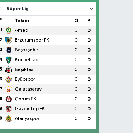
Süper Lig
#
Takım
O
P
1
Amed
0
0
2
Erzurumspor FK
0
0
3
Başakşehir
0
0
4
Kocaelispor
0
0
5
Beşiktaş
0
0
6
Eyüpspor
0
0
7
Galatasaray
0
0
8
Çorum FK
0
0
9
Gaziantep FK
0
0
0
Alanyaspor
0
0