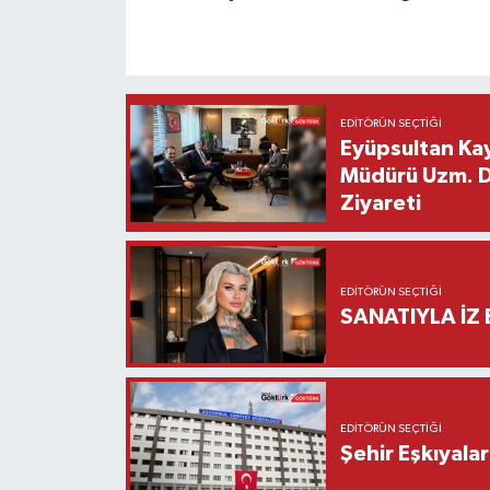
EDITÖRÜN SEÇTIĞI
Eyüpsultan Kay
Müdürü Uzm. Dr
Ziyareti
EDITÖRÜN SEÇTIĞI
SANATIYLA İZ 
EDITÖRÜN SEÇTIĞI
Şehir Eşkıyala