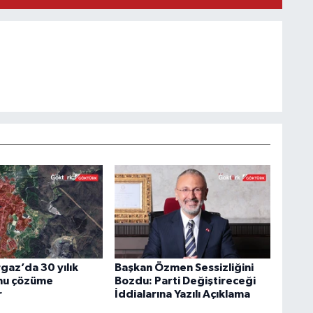
az’da 30 yılık
Başkan Özmen Sessizliğini
nu çözüme
Bozdu: Parti Değiştireceği
r
İddialarına Yazılı Açıklama