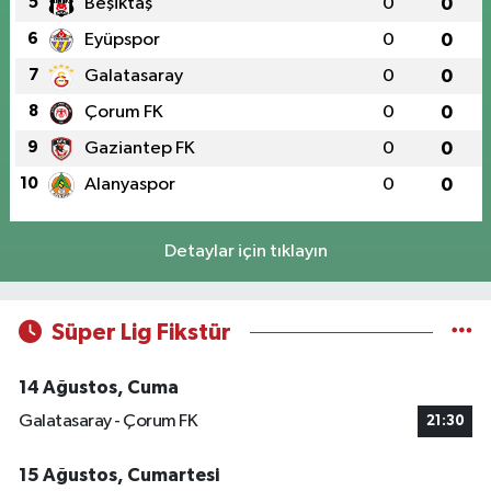
5
Beşiktaş
0
0
6
Eyüpspor
0
0
7
Galatasaray
0
0
8
Çorum FK
0
0
9
Gaziantep FK
0
0
10
Alanyaspor
0
0
Detaylar için tıklayın
Süper Lig Fikstür
14 Ağustos, Cuma
Galatasaray - Çorum FK
21:30
15 Ağustos, Cumartesi