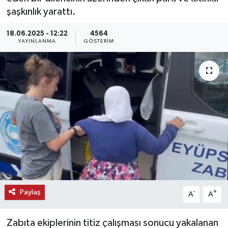
şaşkınlık yarattı.
KEMERBURGAZ
18.06.2025 - 12:22
4564
YAYINLANMA
GÖSTERIM
KÜLTÜR - SANAT
MAGAZİN
ÖZEL HABER
SAĞLIK
SPOR
TEKNOLOJİ
Paylaş
-
+
A
A
TİCARET
Zabıta ekiplerinin titiz çalışması sonucu yakalanan
YAŞAM