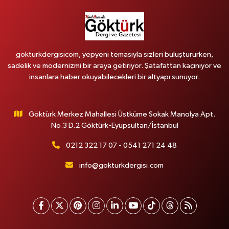
gokturkdergisicom, yepyeni temasıyla sizleri buluştururken,
sadelik ve modernizmi bir araya getiriyor. Şatafattan kaçınıyor ve
insanlara haber okuyabilecekleri bir altyapı sunuyor.
Göktürk Merkez Mahallesi Üstküme Sokak Manolya Apt.
No.3 D.2 Göktürk-Eyüpsultan/İstanbul
0212 322 17 07 - 0541 271 24 48
info@gokturkdergisi.com