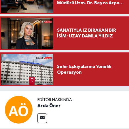
Müdürü Uzm. Dr. Beyza Arpacı
Saylar’dan Hayırlı Olsun
Ziyareti
SANATIYLA İZ BIRAKAN BİR
İSİM: UZAY DAMLA YILDIZ
Şehir Eşkıyalarına Yönelik
Operasyon
EDITÖR HAKKINDA
Arda Öner