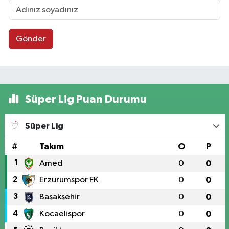
Gönder
Süper Lig Puan Durumu
Süper Lig
#
Takım
O
P
1
Amed
0
0
2
Erzurumspor FK
0
0
3
Başakşehir
0
0
4
Kocaelispor
0
0