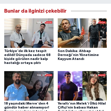
Bunlar da ilginizi çekebilir
Türkiye'de ilk kez tespit
Son Dakika: Ahbap
edildi! Dünyada sadece 68
Derneği'nin Yönetimine
kişide görülen nadir kalp
Kayyum Atandı
hastalığı ortaya çıktı
18 yaşındaki Merve'den 4
Yeraltı'nın Melek'i Ülkü Hilal
gündür haber alınamıyor!
Çiftçi’nin babası Hakan