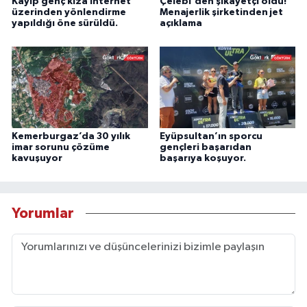
Kayıp genç kıza internet
Çelebi'den şikayetçi oldu!
üzerinden yönlendirme
Menajerlik şirketinden jet
yapıldığı öne sürüldü.
açıklama
Kemerburgaz’da 30 yılık
Eyüpsultan’ın sporcu
imar sorunu çözüme
gençleri başarıdan
kavuşuyor
başarıya koşuyor.
Yorumlar