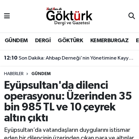
Anne Çocuk
Eyüpsultan Hava Durumu
BİLİM
Eyüpsultan Trafik Yoğunluk Haritası
GÜNDEM
DERGİ
GÖKTÜRK
KEMERBURGAZ
DERGİ
Süper Lig Puan Durumu ve Fikstür
12:10
Son Dakika: Ahbap Derneği'nin Yönetimine Kayyum Atandı
DÜNYA
Tüm Manşetler
HABERLER
GÜNDEM
Eyüpsultan'da dilenci
EĞİTİM
Son Dakika Haberleri
operasyonu: Üzerinden 35
EKONOMİ
Haber Arşivi
bin 985 TL ve 10 çeyrek
altın çıktı
GÖKTÜRK
Eyüpsultan’da vatandaşların duygularını istismar
GÜNDEM
eden bir dilencinin üzerinden çıkan para ve altınlar