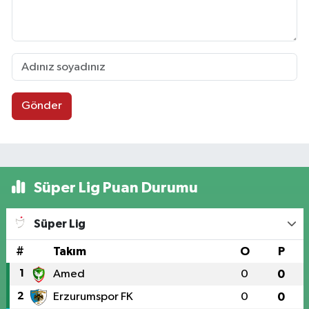
Gönder
Süper Lig Puan Durumu
Süper Lig
#
Takım
O
P
1
Amed
0
0
2
Erzurumspor FK
0
0