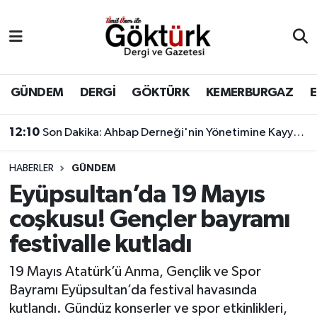
Anne Çocuk
Eyüpsultan Hava Durumu
BİLİM
Eyüpsultan Trafik Yoğunluk Haritası
GÜNDEM
DERGİ
GÖKTÜRK
KEMERBURGAZ
DERGİ
Süper Lig Puan Durumu ve Fikstür
12:10
Son Dakika: Ahbap Derneği'nin Yönetimine Kayyum Atandı
DÜNYA
Tüm Manşetler
HABERLER
GÜNDEM
Eyüpsultan’da 19 Mayıs
EĞİTİM
Son Dakika Haberleri
coşkusu! Gençler bayramı
EKONOMİ
Haber Arşivi
festivalle kutladı
GÖKTÜRK
19 Mayıs Atatürk’ü Anma, Gençlik ve Spor
Bayramı Eyüpsultan’da festival havasında
GÜNDEM
kutlandı. Gündüz konserler ve spor etkinlikleri,