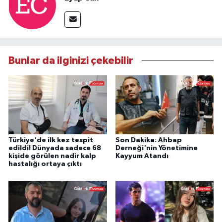
Bunlar da ilginizi çekebilir
Türkiye'de ilk kez tespit
Son Dakika: Ahbap
edildi! Dünyada sadece 68
Derneği'nin Yönetimine
kişide görülen nadir kalp
Kayyum Atandı
hastalığı ortaya çıktı