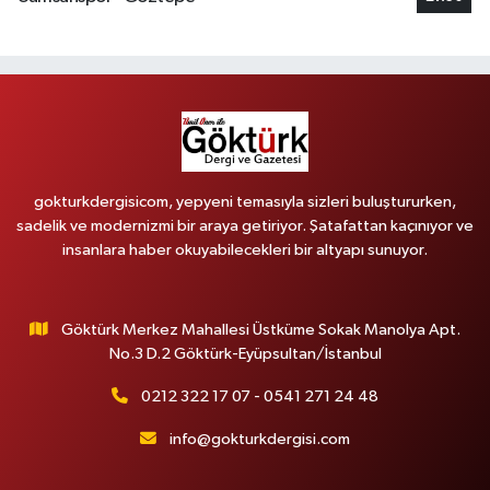
gokturkdergisicom, yepyeni temasıyla sizleri buluştururken,
sadelik ve modernizmi bir araya getiriyor. Şatafattan kaçınıyor ve
insanlara haber okuyabilecekleri bir altyapı sunuyor.
Göktürk Merkez Mahallesi Üstküme Sokak Manolya Apt.
No.3 D.2 Göktürk-Eyüpsultan/İstanbul
0212 322 17 07 - 0541 271 24 48
info@gokturkdergisi.com