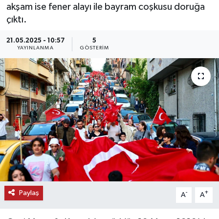
akşam ise fener alayı ile bayram coşkusu doruğa
KEMERBURGAZ
çıktı.
21.05.2025 - 10:57
5
KÜLTÜR - SANAT
YAYINLANMA
GÖSTERIM
MAGAZİN
ÖZEL HABER
SAĞLIK
SPOR
TEKNOLOJİ
TİCARET
Paylaş
-
+
A
A
YAŞAM