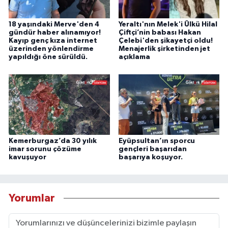
18 yaşındaki Merve'den 4
Yeraltı'nın Melek'i Ülkü Hilal
gündür haber alınamıyor!
Çiftçi’nin babası Hakan
Kayıp genç kıza internet
Çelebi'den şikayetçi oldu!
üzerinden yönlendirme
Menajerlik şirketinden jet
yapıldığı öne sürüldü.
açıklama
Kemerburgaz’da 30 yılık
Eyüpsultan’ın sporcu
imar sorunu çözüme
gençleri başarıdan
kavuşuyor
başarıya koşuyor.
Yorumlar