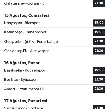
Galatasaray - Çorum FK
21:30
15 Ağustos, Cumartesi
Konyaspor - Rizespor
19:00
Kasımpaşa - Trabzonspor
19:00
Gençlerbirliği S.K. - Fenerbahçe
21:30
Gaziantep FK - Alanyaspor
21:30
16 Ağustos, Pazar
Başakşehir - Kocaelispor
19:00
Beşiktaş - Eyüpspor
21:30
Amed - Erzurumspor FK
21:30
17 Ağustos, Pazartesi
Samsunspor - Göztepe
21:30