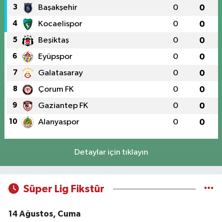
3
Başakşehir
0
0
4
Kocaelispor
0
0
5
Beşiktaş
0
0
6
Eyüpspor
0
0
7
Galatasaray
0
0
8
Çorum FK
0
0
9
Gaziantep FK
0
0
10
Alanyaspor
0
0
Detaylar için tıklayın
Süper Lig Fikstür
14 Ağustos, Cuma