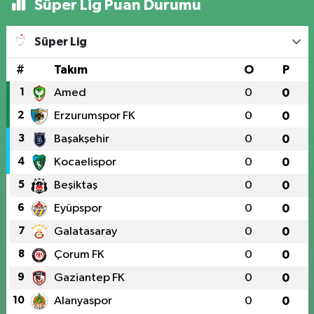
Süper Lig Puan Durumu
Süper Lig
#
Takım
O
P
1
Amed
0
0
2
Erzurumspor FK
0
0
3
Başakşehir
0
0
4
Kocaelispor
0
0
5
Beşiktaş
0
0
6
Eyüpspor
0
0
7
Galatasaray
0
0
8
Çorum FK
0
0
9
Gaziantep FK
0
0
10
Alanyaspor
0
0