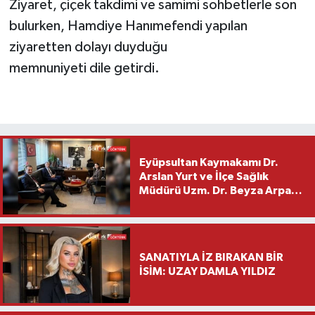
Ziyaret, çiçek takdimi ve samimi sohbetlerle son
bulurken, Hamdiye Hanımefendi yapılan
ziyaretten dolayı duyduğu
memnuniyeti dile getirdi.
Eyüpsultan Kaymakamı Dr.
Arslan Yurt ve İlçe Sağlık
Müdürü Uzm. Dr. Beyza Arpacı
Saylar’dan Hayırlı Olsun
Ziyareti
SANATIYLA İZ BIRAKAN BİR
İSİM: UZAY DAMLA YILDIZ