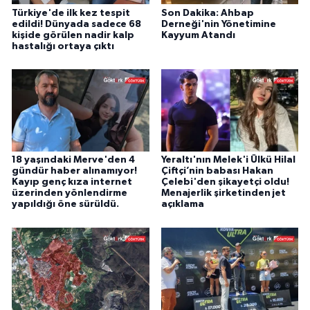
Türkiye'de ilk kez tespit
Son Dakika: Ahbap
edildi! Dünyada sadece 68
Derneği'nin Yönetimine
kişide görülen nadir kalp
Kayyum Atandı
hastalığı ortaya çıktı
18 yaşındaki Merve'den 4
Yeraltı'nın Melek'i Ülkü Hilal
gündür haber alınamıyor!
Çiftçi’nin babası Hakan
Kayıp genç kıza internet
Çelebi'den şikayetçi oldu!
üzerinden yönlendirme
Menajerlik şirketinden jet
yapıldığı öne sürüldü.
açıklama