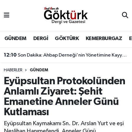
Anne Çocuk
Eyüpsultan Hava Durumu
BİLİM
Eyüpsultan Trafik Yoğunluk Haritası
GÜNDEM
DERGİ
GÖKTÜRK
KEMERBURGAZ
DERGİ
Süper Lig Puan Durumu ve Fikstür
12:10
Son Dakika: Ahbap Derneği'nin Yönetimine Kayyum Atandı
DÜNYA
Tüm Manşetler
HABERLER
GÜNDEM
Eyüpsultan Protokolünden
EĞİTİM
Son Dakika Haberleri
Anlamlı Ziyaret: Şehit
EKONOMİ
Haber Arşivi
Emanetine Anneler Günü
Kutlaması
GÖKTÜRK
Eyüpsultan Kaymakamı Sn. Dr. Arslan Yurt ve eşi
GÜNDEM
Neslihan Hanımefendi, Anneler Günü