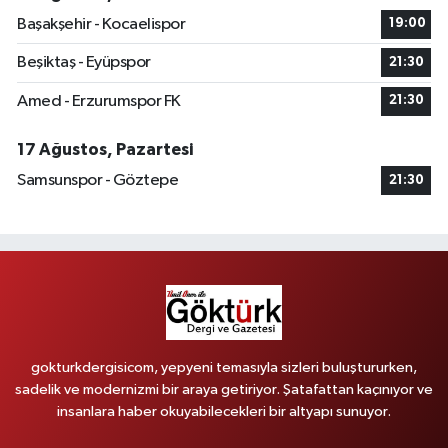
Başakşehir - Kocaelispor
19:00
Beşiktaş - Eyüpspor
21:30
Amed - Erzurumspor FK
21:30
17 Ağustos, Pazartesi
Samsunspor - Göztepe
21:30
gokturkdergisicom, yepyeni temasıyla sizleri buluştururken,
sadelik ve modernizmi bir araya getiriyor. Şatafattan kaçınıyor ve
insanlara haber okuyabilecekleri bir altyapı sunuyor.