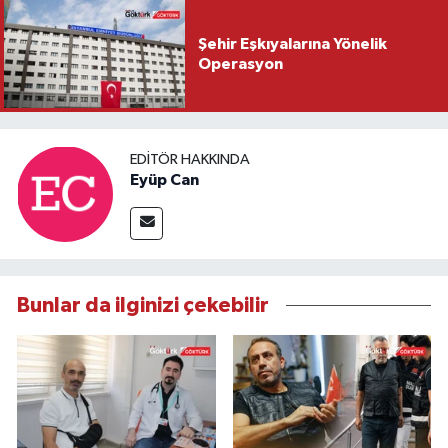
Şehir Eşkıyalarına Yönelik
Operasyon
EDITÖR HAKKINDA
Eyüp Can
Bunlar da ilginizi çekebilir