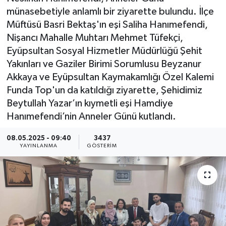
münasebetiyle anlamlı bir ziyarette bulundu. İlçe
KEMERBURGAZ
Müftüsü Basri Bektaş'ın eşi Saliha Hanımefendi,
Nişancı Mahalle Muhtarı Mehmet Tüfekçi,
KÜLTÜR - SANAT
Eyüpsultan Sosyal Hizmetler Müdürlüğü Şehit
Yakınları ve Gaziler Birimi Sorumlusu Beyzanur
MAGAZİN
Akkaya ve Eyüpsultan Kaymakamlığı Özel Kalemi
Funda Top'un da katıldığı ziyarette, Şehidimiz
ÖZEL HABER
Beytullah Yazar’ın kıymetli eşi Hamdiye
Hanımefendi’nin Anneler Günü kutlandı.
SAĞLIK
08.05.2025 - 09:40
3437
SPOR
YAYINLANMA
GÖSTERIM
TEKNOLOJİ
TİCARET
YAŞAM