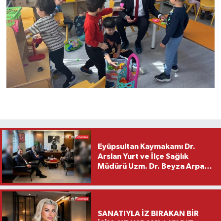
Eyüpsultan Kaymakamı Dr.
Arslan Yurt ve İlçe Sağlık
Müdürü Uzm. Dr. Beyza Arpacı
Saylar’dan Hayırlı Olsun
Ziyareti
SANATIYLA İZ BIRAKAN BİR