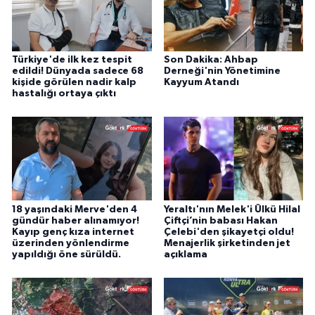
Türkiye'de ilk kez tespit
Son Dakika: Ahbap
edildi! Dünyada sadece 68
Derneği'nin Yönetimine
kişide görülen nadir kalp
Kayyum Atandı
hastalığı ortaya çıktı
18 yaşındaki Merve'den 4
Yeraltı'nın Melek'i Ülkü Hilal
gündür haber alınamıyor!
Çiftçi’nin babası Hakan
Kayıp genç kıza internet
Çelebi'den şikayetçi oldu!
üzerinden yönlendirme
Menajerlik şirketinden jet
yapıldığı öne sürüldü.
açıklama