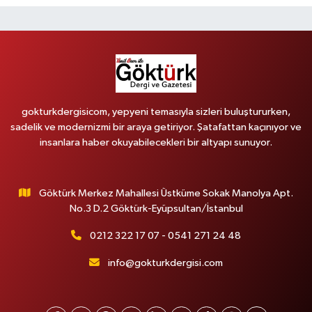
gokturkdergisicom, yepyeni temasıyla sizleri buluştururken,
sadelik ve modernizmi bir araya getiriyor. Şatafattan kaçınıyor ve
insanlara haber okuyabilecekleri bir altyapı sunuyor.
Göktürk Merkez Mahallesi Üstküme Sokak Manolya Apt.
No.3 D.2 Göktürk-Eyüpsultan/İstanbul
0212 322 17 07 - 0541 271 24 48
info@gokturkdergisi.com