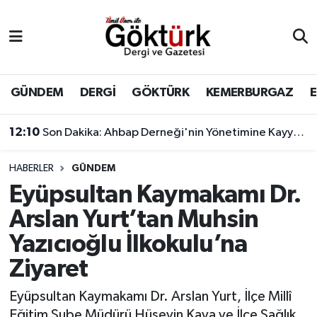
Anne Çocuk
Eyüpsultan Hava Durumu
BİLİM
Eyüpsultan Trafik Yoğunluk Haritası
GÜNDEM
DERGİ
GÖKTÜRK
KEMERBURGAZ
DERGİ
Süper Lig Puan Durumu ve Fikstür
12:10
Son Dakika: Ahbap Derneği'nin Yönetimine Kayyum Atandı
DÜNYA
Tüm Manşetler
HABERLER
GÜNDEM
Eyüpsultan Kaymakamı Dr.
EĞİTİM
Son Dakika Haberleri
Arslan Yurt’tan Muhsin
EKONOMİ
Haber Arşivi
Yazıcıoğlu İlkokulu’na
Ziyaret
GÖKTÜRK
Eyüpsultan Kaymakamı Dr. Arslan Yurt, İlçe Millî
GÜNDEM
Eğitim Şube Müdürü Hüseyin Kaya ve İlçe Sağlık