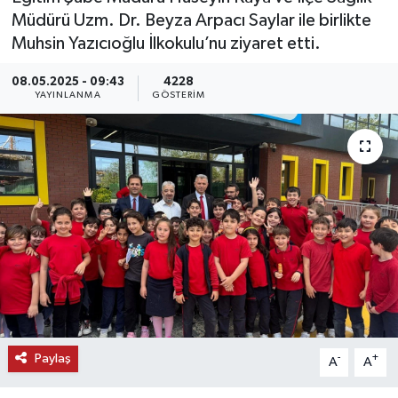
Müdürü Uzm. Dr. Beyza Arpacı Saylar ile birlikte
KEMERBURGAZ
Muhsin Yazıcıoğlu İlkokulu’nu ziyaret etti.
KÜLTÜR - SANAT
08.05.2025 - 09:43
4228
YAYINLANMA
GÖSTERIM
MAGAZİN
ÖZEL HABER
SAĞLIK
SPOR
TEKNOLOJİ
TİCARET
Paylaş
-
+
A
A
YAŞAM