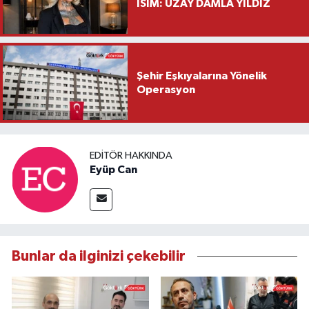
İSİM: UZAY DAMLA YILDIZ
Şehir Eşkıyalarına Yönelik
Operasyon
EDITÖR HAKKINDA
Eyüp Can
Bunlar da ilginizi çekebilir