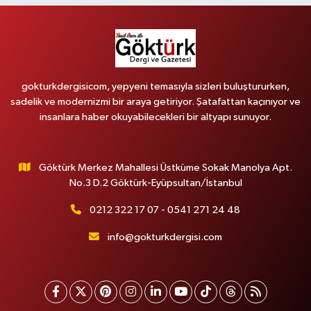
gokturkdergisicom, yepyeni temasıyla sizleri buluştururken,
sadelik ve modernizmi bir araya getiriyor. Şatafattan kaçınıyor ve
insanlara haber okuyabilecekleri bir altyapı sunuyor.
Göktürk Merkez Mahallesi Üstküme Sokak Manolya Apt.
No.3 D.2 Göktürk-Eyüpsultan/İstanbul
0212 322 17 07 - 0541 271 24 48
info@gokturkdergisi.com