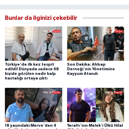
Bunlar da ilginizi çekebilir
Türkiye'de ilk kez tespit
Son Dakika: Ahbap
edildi! Dünyada sadece 68
Derneği'nin Yönetimine
kişide görülen nadir kalp
Kayyum Atandı
hastalığı ortaya çıktı
18 yaşındaki Merve'den 4
Yeraltı'nın Melek'i Ülkü Hilal