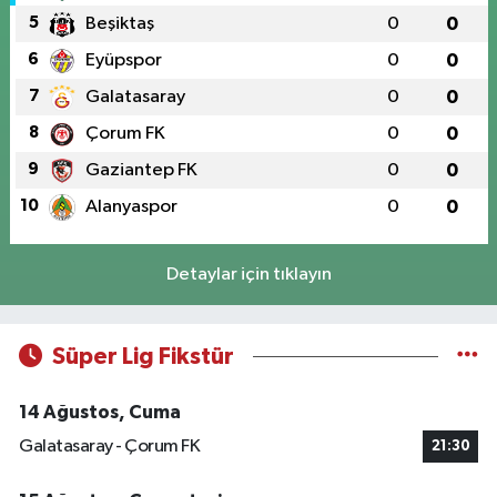
5
Beşiktaş
0
0
6
Eyüpspor
0
0
7
Galatasaray
0
0
8
Çorum FK
0
0
9
Gaziantep FK
0
0
10
Alanyaspor
0
0
Detaylar için tıklayın
Süper Lig Fikstür
14 Ağustos, Cuma
Galatasaray - Çorum FK
21:30