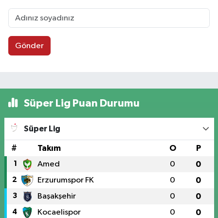
Gönder
Süper Lig Puan Durumu
Süper Lig
#
Takım
O
P
1
Amed
0
0
2
Erzurumspor FK
0
0
3
Başakşehir
0
0
4
Kocaelispor
0
0