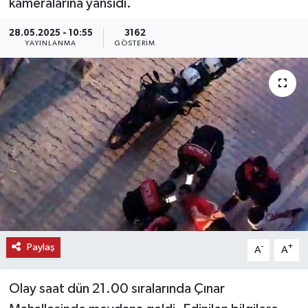
kameralarına yansıdı.
KEMERBURGAZ
28.05.2025 - 10:55
3162
YAYINLANMA
GÖSTERIM
KÜLTÜR - SANAT
MAGAZİN
ÖZEL HABER
SAĞLIK
SPOR
TEKNOLOJİ
Paylaş
-
+
A
A
TİCARET
Olay saat dün 21.00 sıralarında Çınar
YAŞAM