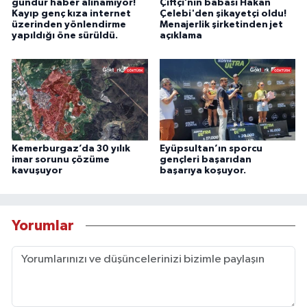
gündür haber alınamıyor!
Çiftçi’nin babası Hakan
Kayıp genç kıza internet
Çelebi'den şikayetçi oldu!
üzerinden yönlendirme
Menajerlik şirketinden jet
yapıldığı öne sürüldü.
açıklama
Kemerburgaz’da 30 yılık
Eyüpsultan’ın sporcu
imar sorunu çözüme
gençleri başarıdan
kavuşuyor
başarıya koşuyor.
Yorumlar