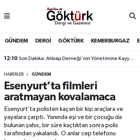
Anne Çocuk
Eyüpsultan Hava Durumu
BİLİM
Eyüpsultan Trafik Yoğunluk Haritası
GÜNDEM
DERGİ
GÖKTÜRK
KEMERBURGAZ
DERGİ
Süper Lig Puan Durumu ve Fikstür
12:10
Son Dakika: Ahbap Derneği'nin Yönetimine Kayyum Atandı
DÜNYA
Tüm Manşetler
HABERLER
GÜNDEM
Esenyurt’ta filmleri
EĞİTİM
Son Dakika Haberleri
aratmayan kovalamaca
EKONOMİ
Haber Arşivi
Esenyurt’ta polisten kaçan bir kişi araçlara ve
yayalara çarptı. Yanında eşi ve bir çocuğu da
GÖKTÜRK
bulunan şahıs, bir süre kaçtıktan sonra polis
tarafından yakalandı. O anlar cep telefonu
GÜNDEM