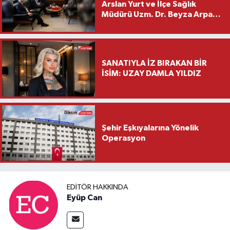
Arslan Yurt ve İlçe Sağlık
Müdürü Uzm. Dr. Beyza Arpacı
Saylar’dan Hayırlı Olsun
Ziyareti
SANATIYLA İZ BIRAKAN BİR
İSİM: UZAY DAMLA YILDIZ
Şehir Eşkıyalarına Yönelik
Operasyon
EDITÖR HAKKINDA
Eyüp Can