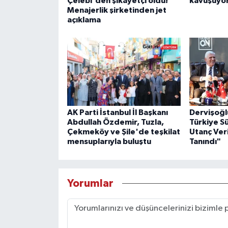
Çelebi'den şikayetçi oldu!
kavuşuyo
Menajerlik şirketinden jet
açıklama
AK Parti İstanbul İl Başkanı
Dervişoğl
Abdullah Özdemir, Tuzla,
Türkiye S
Çekmeköy ve Şile'de teşkilat
Utanç Veri
mensuplarıyla buluştu
Tanındı"
Yorumlar