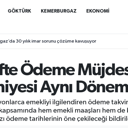
GÖKTÜRK
KEMERBURGAZ
EKONOMİ
az’da 30 yılık imar sorunu çözüme kavuşuyor
ifte Ödeme Müjdes
iyesi Aynı Dönem
nlarca emekliyi ilgilendiren ödeme takvimi
 kapsamında hem emekli maaşları hem de b
ı ödeme tarihlerinin öne çekileceği bildiril