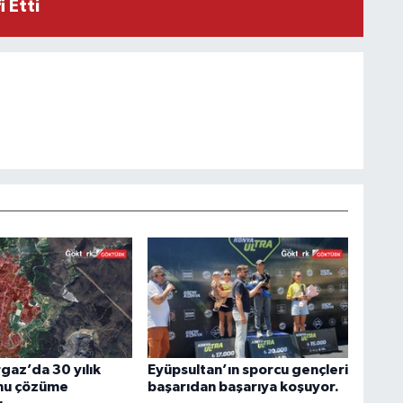
 Etti
az’da 30 yılık
Eyüpsultan’ın sporcu gençleri
nu çözüme
başarıdan başarıya koşuyor.