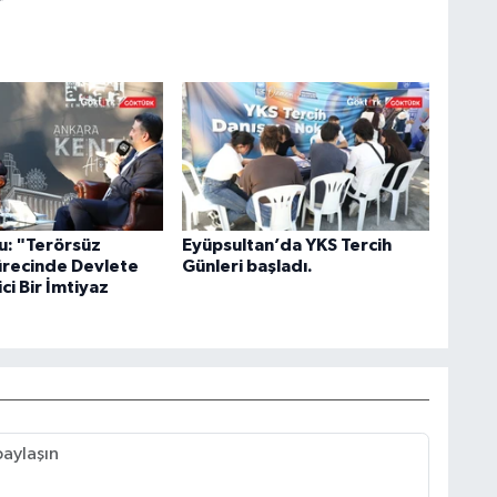
r
u: "Terörsüz
Eyüpsultan’da YKS Tercih
ürecinde Devlete
Günleri başladı.
ci Bir İmtiyaz