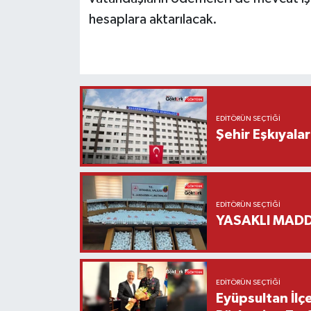
hesaplara aktarılacak.
EDITÖRÜN SEÇTIĞI
Şehir Eşkıyala
EDITÖRÜN SEÇTIĞI
YASAKLI MADD
EDITÖRÜN SEÇTIĞI
Eyüpsultan İlç