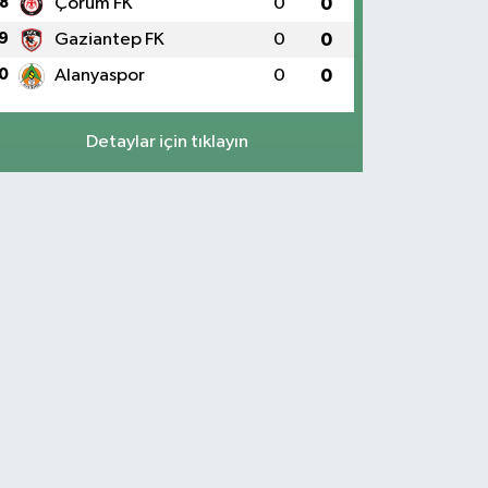
8
Çorum FK
0
0
9
Gaziantep FK
0
0
0
Alanyaspor
0
0
Detaylar için tıklayın