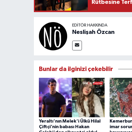
Rütbesine Terfi
EDITÖR HAKKINDA
Neslişah Özcan
Bunlar da ilginizi çekebilir
Yeraltı'nın Melek'i Ülkü Hilal
Kemerburg
Çiftçi’nin babası Hakan
imar soru