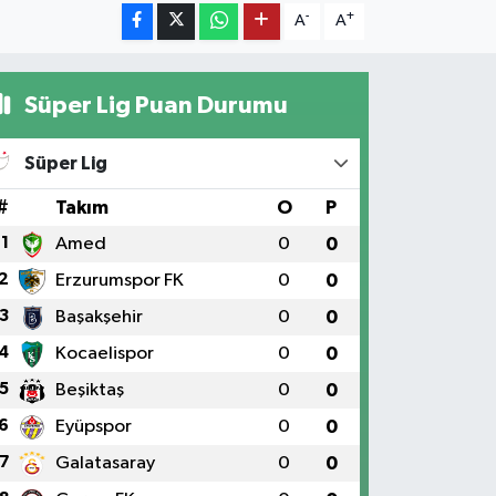
-
+
A
A
Süper Lig Puan Durumu
Süper Lig
#
Takım
O
P
1
Amed
0
0
2
Erzurumspor FK
0
0
3
Başakşehir
0
0
4
Kocaelispor
0
0
5
Beşiktaş
0
0
6
Eyüpspor
0
0
7
Galatasaray
0
0