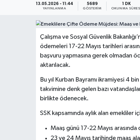
13.05.2026 - 11:44
5689
1 DK
YAYINLANMA
GÖSTERIM
OKUNMA SÜRES
KEMERBURGAZ
KÜLTÜR - SANAT
Çalışma ve Sosyal Güvenlik Bakanlığı’
MAGAZİN
ödemeleri 17-22 Mayıs tarihleri arasın
başvuru yapmasına gerek olmadan öd
ÖZEL HABER
aktarılacak.
SAĞLIK
Bu yıl Kurban Bayramı ikramiyesi 4 bin
takvimine denk gelen bazı vatandaşların
SPOR
birlikte ödenecek.
TEKNOLOJİ
SSK kapsamında aylık alan emekliler iç
TİCARET
Maaş günü 17-22 Mayıs arasında ol
23 ve 24 Mayıs tarihinde maaş ala
YAŞAM