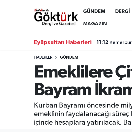
GÜNDEM
DERGİ
Anne Çocuk
Eyüpsultan Hava Durumu
MAGAZİN
BİLİM
Eyüpsultan Trafik Yoğunluk Haritası
Eyüpsultan Haberleri
11:12
Kemerburg
DERGİ
Süper Lig Puan Durumu ve Fikstür
HABERLER
GÜNDEM
Emeklilere Ç
DÜNYA
Tüm Manşetler
EĞİTİM
Son Dakika Haberleri
Bayram İkram
EKONOMİ
Haber Arşivi
Kurban Bayramı öncesinde milyo
GÖKTÜRK
emeklinin faydalanacağı süreç
içinde hesaplara yatırılacak. Baz
GÜNDEM