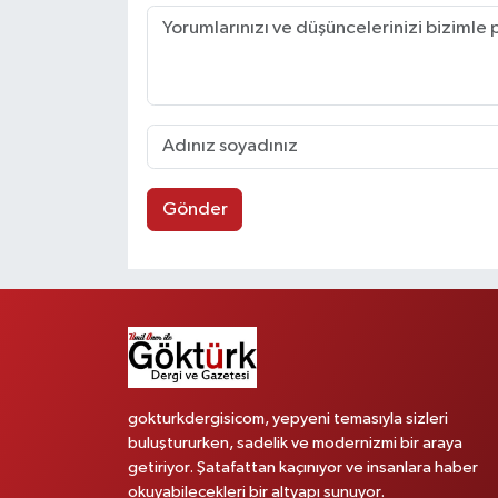
Gönder
gokturkdergisicom, yepyeni temasıyla sizleri
buluştururken, sadelik ve modernizmi bir araya
getiriyor. Şatafattan kaçınıyor ve insanlara haber
okuyabilecekleri bir altyapı sunuyor.