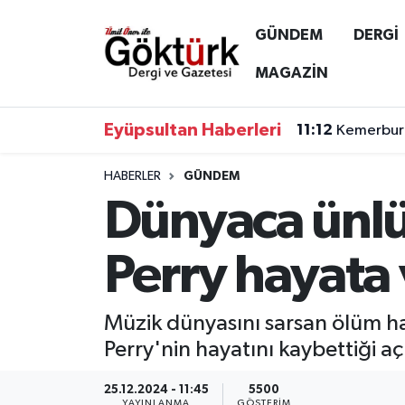
GÜNDEM
DERGİ
Anne Çocuk
Eyüpsultan Hava Durumu
MAGAZİN
BİLİM
Eyüpsultan Trafik Yoğunluk Haritası
Eyüpsultan Haberleri
11:12
Kemerburg
DERGİ
Süper Lig Puan Durumu ve Fikstür
HABERLER
GÜNDEM
Dünyaca ünlü
DÜNYA
Tüm Manşetler
EĞİTİM
Son Dakika Haberleri
Perry hayata 
EKONOMİ
Haber Arşivi
Müzik dünyasını sarsan ölüm hab
GÖKTÜRK
Perry'nin hayatını kaybettiği a
GÜNDEM
25.12.2024 - 11:45
5500
YAYINLANMA
GÖSTERIM