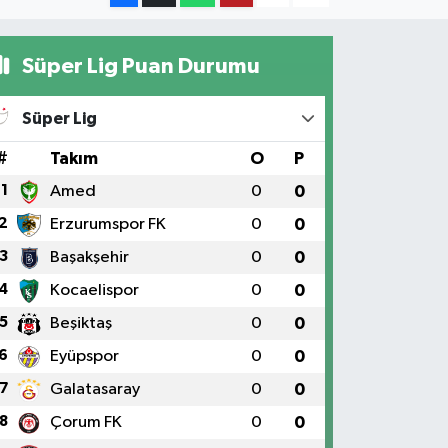
Süper Lig Puan Durumu
Süper Lig
#
Takım
O
P
1
Amed
0
0
2
Erzurumspor FK
0
0
3
Başakşehir
0
0
4
Kocaelispor
0
0
5
Beşiktaş
0
0
6
Eyüpspor
0
0
7
Galatasaray
0
0
8
Çorum FK
0
0