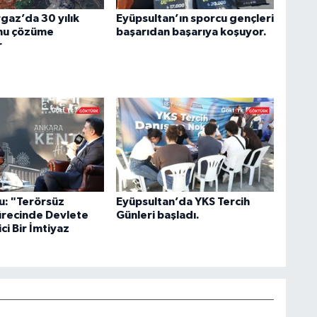
az’da 30 yılık
Eyüpsultan’ın sporcu gençleri
nu çözüme
başarıdan başarıya koşuyor.
r
u: "Terörsüz
Eyüpsultan’da YKS Tercih
ürecinde Devlete
Günleri başladı.
ci Bir İmtiyaz