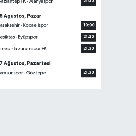
aziantep FK - Alanyaspor
21:30
6 Ağustos, Pazar
aşakşehir - Kocaelispor
19:00
eşiktaş - Eyüpspor
21:30
med - Erzurumspor FK
21:30
7 Ağustos, Pazartesi
amsunspor - Göztepe
21:30