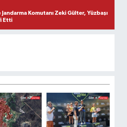
e Jandarma Komutanı Zeki Gülter, Yüzbaşı
 Etti