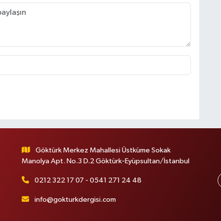
Göktürk Merkez Mahallesi Üstküme Sokak
Manolya Apt. No.3 D.2 Göktürk-Eyüpsultan/İstanbul
0212 322 17 07 - 0541 271 24 48
info@gokturkdergisi.com