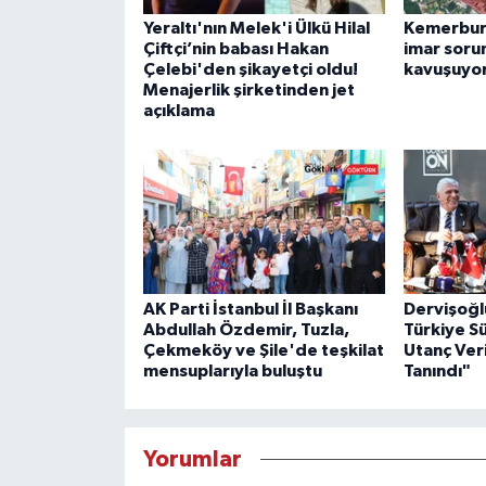
Yeraltı'nın Melek'i Ülkü Hilal
Kemerburg
Çiftçi’nin babası Hakan
imar soru
Çelebi'den şikayetçi oldu!
kavuşuyo
Menajerlik şirketinden jet
açıklama
AK Parti İstanbul İl Başkanı
Dervişoğl
Abdullah Özdemir, Tuzla,
Türkiye S
Çekmeköy ve Şile'de teşkilat
Utanç Veri
mensuplarıyla buluştu
Tanındı"
Yorumlar