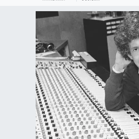
KEMERBURGAZ
KÜLTÜR - SANAT
MAGAZİN
ÖZEL HABER
SAĞLIK
SPOR
TEKNOLOJİ
TİCARET
YAŞAM