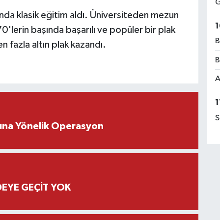
G
ında klasik eğitim aldı. Üniversiteden mezun
1
'lerin başında başarılı ve popüler bir plak
B
n fazla altın plak kazandı.
B
A
1
S
rına Yönelik Operasyon
EYE GEÇİT YOK