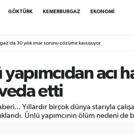
GÖKTÜRK
KEMERBURGAZ
EKONOMİ
az’da 30 yılık imar sorunu çözüme kavuşuyor
 yapımcıdan acı h
veda etti
eri... Yıllardır birçok dünya starıyla çalı
çıklandı. Ünlü yapımcının ölüm nedeni de be