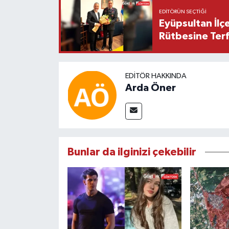
EDITÖRÜN SEÇTIĞI
Eyüpsultan İlç
Rütbesine Terfi
EDITÖR HAKKINDA
Arda Öner
Bunlar da ilginizi çekebilir