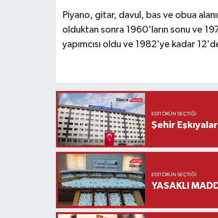
Piyano, gitar, davul, bas ve obua alan
olduktan sonra 1960'ların sonu ve 1970
yapımcısı oldu ve 1982'ye kadar 12'de
EDITÖRÜN SEÇTIĞI
Şehir Eşkıyala
EDITÖRÜN SEÇTIĞI
YASAKLI MADD