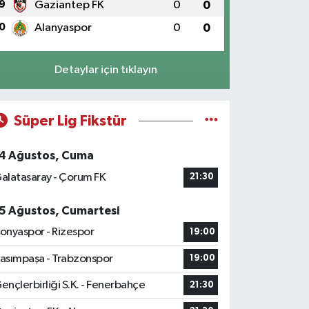
9
Gaziantep FK
0
0
0
Alanyaspor
0
0
Detaylar için tıklayın
Süper Lig Fikstür
4 Ağustos, Cuma
alatasaray - Çorum FK
21:30
5 Ağustos, Cumartesi
onyaspor - Rizespor
19:00
asımpaşa - Trabzonspor
19:00
ençlerbirliği S.K. - Fenerbahçe
21:30