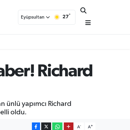
°
27
Eyüpsultan
aber! Richard
şan ünlü yapımcı Richard
lli oldu.
-
+
A
A