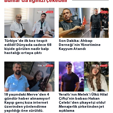
Bunlar da ilginizi çekebilir
Türkiye'de ilk kez tespit
Son Dakika: Ahbap
edildi! Dünyada sadece 68
Derneği'nin Yönetimine
kişide görülen nadir kalp
Kayyum Atandı
hastalığı ortaya çıktı
18 yaşındaki Merve'den 4
Yeraltı'nın Melek'i Ülkü Hilal
gündür haber alınamıyor!
Çiftçi’nin babası Hakan
Kayıp genç kıza internet
Çelebi'den şikayetçi oldu!
üzerinden yönlendirme
Menajerlik şirketinden jet
yapıldığı öne sürüldü.
açıklama