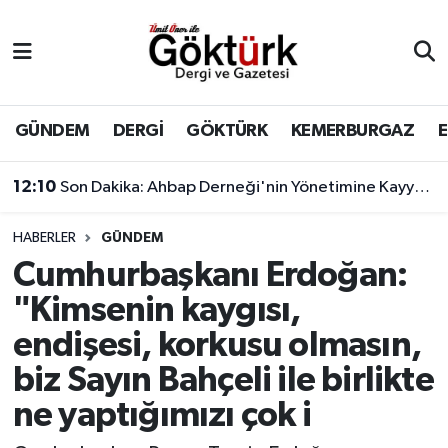
Anne Çocuk
Eyüpsultan Hava Durumu
BİLİM
Eyüpsultan Trafik Yoğunluk Haritası
GÜNDEM
DERGİ
GÖKTÜRK
KEMERBURGAZ
DERGİ
Süper Lig Puan Durumu ve Fikstür
11:17
Çağatay Ulusoy'un yeni görünümü sosyal medyada gündem yarattı
DÜNYA
Tüm Manşetler
HABERLER
GÜNDEM
Cumhurbaşkanı Erdoğan:
EĞİTİM
Son Dakika Haberleri
"Kimsenin kaygısı,
EKONOMİ
Haber Arşivi
endişesi, korkusu olmasın,
biz Sayın Bahçeli ile birlikte
GÖKTÜRK
ne yaptığımızı çok i
GÜNDEM