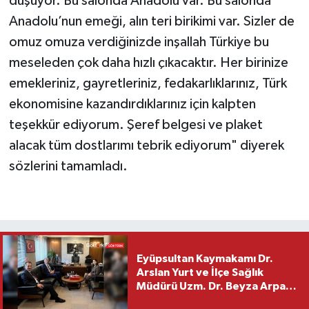
düşüyor. Bu salonda Anadolu var. Bu salonda
Anadolu’nun emeği, alın teri birikimi var. Sizler de
omuz omuza verdiğinizde inşallah Türkiye bu
meseleden çok daha hızlı çıkacaktır. Her birinize
emekleriniz, gayretleriniz, fedakarlıklarınız, Türk
ekonomisine kazandırdıklarınız için kalpten
teşekkür ediyorum. Şeref belgesi ve plaket
alacak tüm dostlarımı tebrik ediyorum" diyerek
sözlerini tamamladı.
Eyüpsultan Kaymakamı Dr.
Arslan Yurt ve İlçe Sağlık
Müdürü Uzm. Dr. Beyza Arpacı
Saylar’dan Hayırlı Olsun