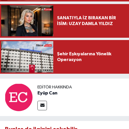
Ziyareti
SANATIYLA İZ BIRAKAN BİR
İSİM: UZAY DAMLA YILDIZ
Şehir Eşkıyalarına Yönelik
Operasyon
EDITÖR HAKKINDA
Eyüp Can