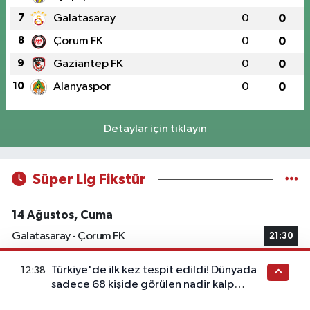
7
Galatasaray
0
0
8
Çorum FK
0
0
9
Gaziantep FK
0
0
10
Alanyaspor
0
0
Detaylar için tıklayın
Süper Lig Fikstür
14 Ağustos, Cuma
Galatasaray - Çorum FK
21:30
15 Ağustos, Cumartesi
Türkiye'de ilk kez tespit edildi! Dünyada
12:38
sadece 68 kişide görülen nadir kalp
Konyaspor - Rizespor
19:00
hastalığı ortaya çıktı