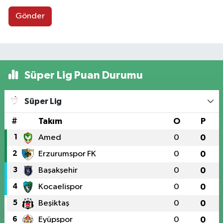
Gönder
Süper Lig Puan Durumu
Süper Lig
#
Takım
O
P
1
Amed
0
0
2
Erzurumspor FK
0
0
3
Başakşehir
0
0
4
Kocaelispor
0
0
5
Beşiktaş
0
0
6
Eyüpspor
0
0