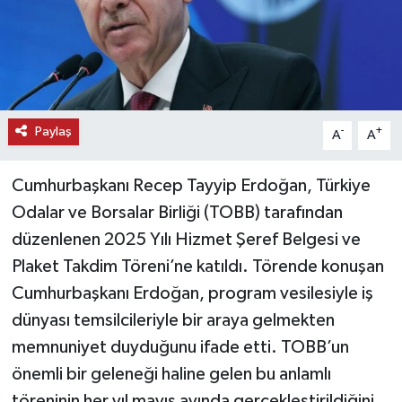
Paylaş
-
+
A
A
Cumhurbaşkanı Recep Tayyip Erdoğan, Türkiye
Odalar ve Borsalar Birliği (TOBB) tarafından
düzenlenen 2025 Yılı Hizmet Şeref Belgesi ve
Plaket Takdim Töreni’ne katıldı. Törende konuşan
Cumhurbaşkanı Erdoğan, program vesilesiyle iş
dünyası temsilcileriyle bir araya gelmekten
memnuniyet duyduğunu ifade etti. TOBB’un
önemli bir geleneği haline gelen bu anlamlı
töreninin her yıl mayıs ayında gerçekleştirildiğini