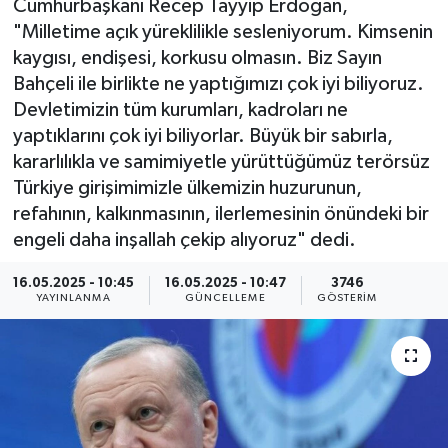
Cumhurbaşkanı Recep Tayyip Erdoğan,
"Milletime açık yüreklilikle sesleniyorum. Kimsenin
KEMERBURGAZ
kaygısı, endişesi, korkusu olmasın. Biz Sayın
Bahçeli ile birlikte ne yaptığımızı çok iyi biliyoruz.
KÜLTÜR - SANAT
Devletimizin tüm kurumları, kadroları ne
yaptıklarını çok iyi biliyorlar. Büyük bir sabırla,
MAGAZİN
kararlılıkla ve samimiyetle yürüttüğümüz terörsüz
Türkiye girişimimizle ülkemizin huzurunun,
ÖZEL HABER
refahının, kalkınmasının, ilerlemesinin önündeki bir
engeli daha inşallah çekip alıyoruz" dedi.
SAĞLIK
16.05.2025 - 10:45
16.05.2025 - 10:47
3746
SPOR
YAYINLANMA
GÜNCELLEME
GÖSTERIM
TEKNOLOJİ
TİCARET
YAŞAM