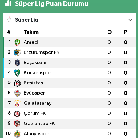
Süper Lig Puan Durumu
Süper Lig
#
Takım
O
P
1
Amed
0
0
2
Erzurumspor FK
0
0
3
Başakşehir
0
0
4
Kocaelispor
0
0
5
Beşiktaş
0
0
6
Eyüpspor
0
0
7
Galatasaray
0
0
8
Çorum FK
0
0
9
Gaziantep FK
0
0
10
Alanyaspor
0
0