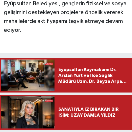
Eyüpsultan Belediyesi, gençlerin fiziksel ve sosyal
gelişimini destekleyen projelere öncelik vererek
mahallelerde aktif yaşamı teşvik etmeye devam
ediyor.
Eyüpsultan Kaymakamı Dr.
Arslan Yurt ve İlçe Sağlık
Müdürü Uzm. Dr. Beyza Arpacı
Saylar’dan Hayırlı Olsun
Ziyareti
SANATIYLA İZ BIRAKAN BİR
İSİM: UZAY DAMLA YILDIZ