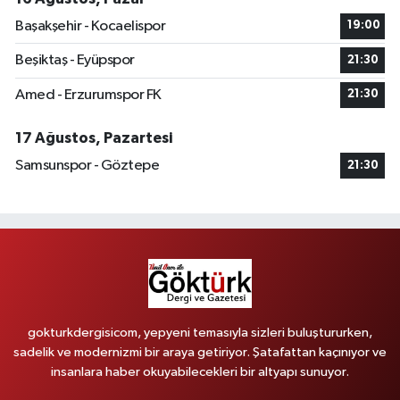
Başakşehir - Kocaelispor
19:00
Beşiktaş - Eyüpspor
21:30
Amed - Erzurumspor FK
21:30
17 Ağustos, Pazartesi
Samsunspor - Göztepe
21:30
gokturkdergisicom, yepyeni temasıyla sizleri buluştururken,
sadelik ve modernizmi bir araya getiriyor. Şatafattan kaçınıyor ve
insanlara haber okuyabilecekleri bir altyapı sunuyor.