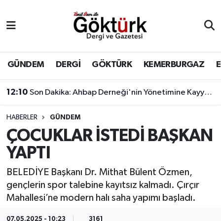
Anne Çocuk
Eyüpsultan Hava Durumu
BİLİM
Eyüpsultan Trafik Yoğunluk Haritası
GÜNDEM
DERGİ
GÖKTÜRK
KEMERBURGAZ
DERGİ
Süper Lig Puan Durumu ve Fikstür
12:10
Son Dakika: Ahbap Derneği'nin Yönetimine Kayyum Atandı
DÜNYA
Tüm Manşetler
HABERLER
GÜNDEM
ÇOCUKLAR İSTEDİ BAŞKAN
EĞİTİM
Son Dakika Haberleri
YAPTI
EKONOMİ
Haber Arşivi
BELEDİYE Başkanı Dr. Mithat Bülent Özmen,
gençlerin spor talebine kayıtsız kalmadı. Çırçır
GÖKTÜRK
Mahallesi’ne modern halı saha yapımı başladı.
GÜNDEM
07.05.2025 - 10:23
3161