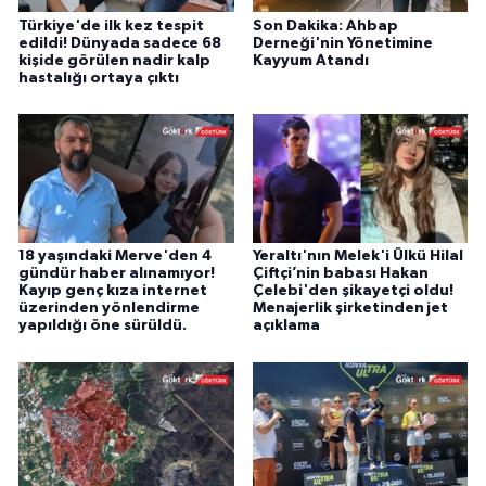
Türkiye'de ilk kez tespit
Son Dakika: Ahbap
edildi! Dünyada sadece 68
Derneği'nin Yönetimine
kişide görülen nadir kalp
Kayyum Atandı
hastalığı ortaya çıktı
18 yaşındaki Merve'den 4
Yeraltı'nın Melek'i Ülkü Hilal
gündür haber alınamıyor!
Çiftçi’nin babası Hakan
Kayıp genç kıza internet
Çelebi'den şikayetçi oldu!
üzerinden yönlendirme
Menajerlik şirketinden jet
yapıldığı öne sürüldü.
açıklama