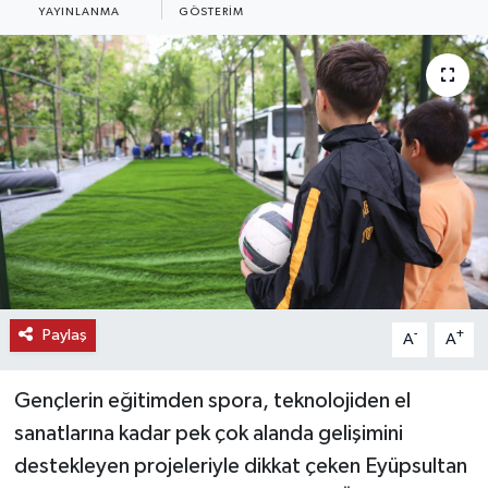
YAYINLANMA
GÖSTERIM
KEMERBURGAZ
KÜLTÜR - SANAT
MAGAZİN
ÖZEL HABER
SAĞLIK
SPOR
Paylaş
-
+
A
A
TEKNOLOJİ
Gençlerin eğitimden spora, teknolojiden el
TİCARET
sanatlarına kadar pek çok alanda gelişimini
destekleyen projeleriyle dikkat çeken Eyüpsultan
YAŞAM