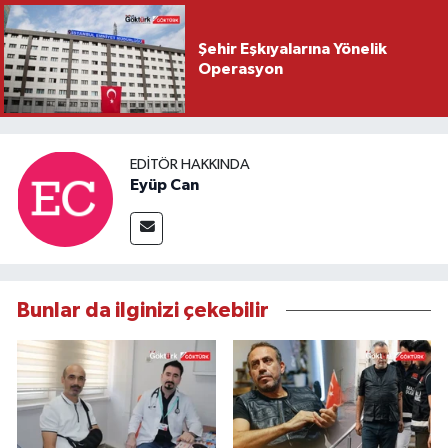
Şehir Eşkıyalarına Yönelik
Operasyon
EDITÖR HAKKINDA
Eyüp Can
Bunlar da ilginizi çekebilir