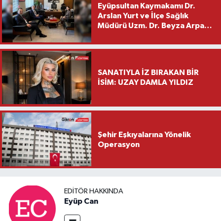
Eyüpsultan Kaymakamı Dr.
Arslan Yurt ve İlçe Sağlık
Müdürü Uzm. Dr. Beyza Arpacı
Saylar’dan Hayırlı Olsun
Ziyareti
SANATIYLA İZ BIRAKAN BİR
İSİM: UZAY DAMLA YILDIZ
Şehir Eşkıyalarına Yönelik
Operasyon
EDITÖR HAKKINDA
Eyüp Can