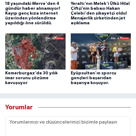
18 yaşındaki Merve'den 4
Yeraltı'nın Melek'i Ülkü Hilal
gündür haber alınamıyor!
Çiftçi’nin babası Hakan
Kayıp genç kıza internet
Çelebi'den şikayetçi oldu!
üzerinden yönlendirme
Menajerlik şirketinden jet
yapıldığı öne sürüldü.
açıklama
Kemerburgaz’da 30 yılık
Eyüpsultan’ın sporcu
imar sorunu çözüme
gençleri başarıdan
kavuşuyor
başarıya koşuyor.
Yorumlar