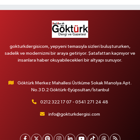
gokturkdergisicom, yepyeni temasıyla sizleri buluştururken,
sadelik ve modernizmi bir araya getiriyor. Şatafattan kaçınıyor ve
insanlara haber okuyabilecekleri bir altyapı sunuyor.
Göktürk Merkez Mahallesi Üstküme Sokak Manolya Apt.
No.3 D.2 Göktürk-Eyüpsultan/İstanbul
0212 322 17 07 - 0541 271 24 48
info@gokturkdergisi.com