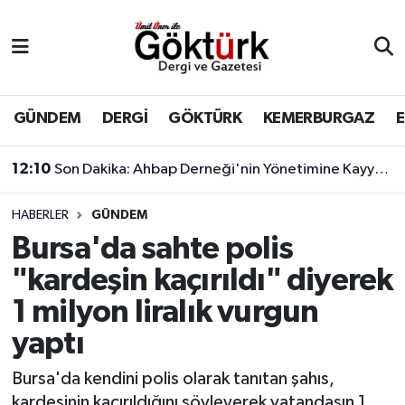
Anne Çocuk
Eyüpsultan Hava Durumu
BİLİM
Eyüpsultan Trafik Yoğunluk Haritası
GÜNDEM
DERGİ
GÖKTÜRK
KEMERBURGAZ
DERGİ
Süper Lig Puan Durumu ve Fikstür
12:10
Son Dakika: Ahbap Derneği'nin Yönetimine Kayyum Atandı
DÜNYA
Tüm Manşetler
HABERLER
GÜNDEM
Bursa'da sahte polis
EĞİTİM
Son Dakika Haberleri
"kardeşin kaçırıldı" diyerek
EKONOMİ
Haber Arşivi
1 milyon liralık vurgun
yaptı
GÖKTÜRK
Bursa'da kendini polis olarak tanıtan şahıs,
GÜNDEM
kardeşinin kaçırıldığını söyleyerek vatandaşın 1