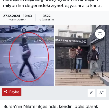
milyon lira değerindeki ziynet eşyasını alıp kaçtı.
KEMERBURGAZ
27.12.2024 - 10:43
3522
YAYINLANMA
GÖSTERIM
KÜLTÜR - SANAT
MAGAZİN
ÖZEL HABER
SAĞLIK
SPOR
TEKNOLOJİ
Paylaş
-
+
A
A
TİCARET
Bursa'nın Nilüfer ilçesinde, kendini polis olarak
YAŞAM