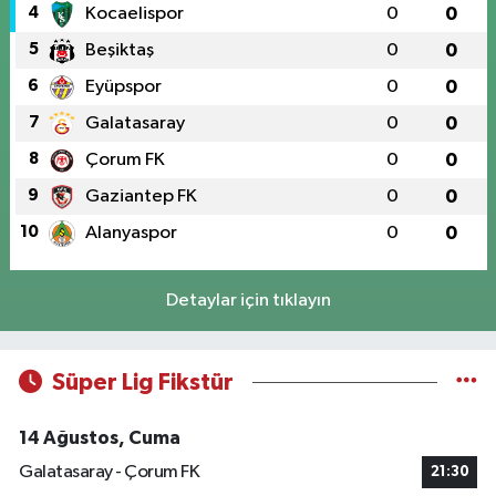
4
Kocaelispor
0
0
5
Beşiktaş
0
0
6
Eyüpspor
0
0
7
Galatasaray
0
0
8
Çorum FK
0
0
9
Gaziantep FK
0
0
10
Alanyaspor
0
0
Detaylar için tıklayın
Süper Lig Fikstür
14 Ağustos, Cuma
Galatasaray - Çorum FK
21:30