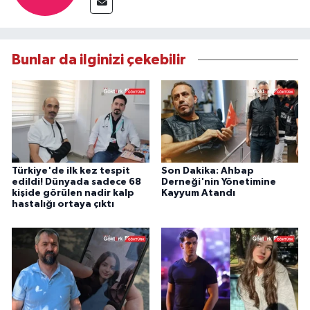
Bunlar da ilginizi çekebilir
Türkiye'de ilk kez tespit
Son Dakika: Ahbap
edildi! Dünyada sadece 68
Derneği'nin Yönetimine
kişide görülen nadir kalp
Kayyum Atandı
hastalığı ortaya çıktı