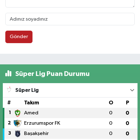
Gönder
Süper Lig Puan Durumu
Süper Lig
#
Takım
O
P
1
Amed
0
0
2
Erzurumspor FK
0
0
3
Başakşehir
0
0