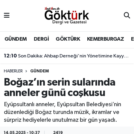
Anne Çocuk
Eyüpsultan Hava Durumu
BİLİM
Eyüpsultan Trafik Yoğunluk Haritası
GÜNDEM
DERGİ
GÖKTÜRK
KEMERBURGAZ
DERGİ
Süper Lig Puan Durumu ve Fikstür
12:10
Son Dakika: Ahbap Derneği'nin Yönetimine Kayyum Atandı
DÜNYA
Tüm Manşetler
HABERLER
GÜNDEM
Boğaz’ın serin sularında
EĞİTİM
Son Dakika Haberleri
anneler günü coşkusu
EKONOMİ
Haber Arşivi
Eyüpsultanlı anneler, Eyüpsultan Belediyesi’nin
düzenlediği Boğaz turunda müzik, ikramlar ve
GÖKTÜRK
sürpriz hediyelerle unutulmaz bir gün yaşadı.
GÜNDEM
14.05.2025 - 10:37
2419