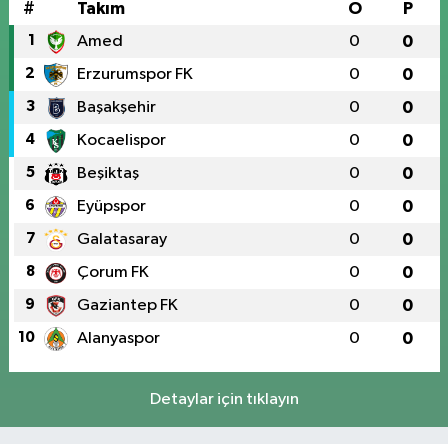
#
Takım
O
P
1
Amed
0
0
2
Erzurumspor FK
0
0
3
Başakşehir
0
0
4
Kocaelispor
0
0
5
Beşiktaş
0
0
6
Eyüpspor
0
0
7
Galatasaray
0
0
8
Çorum FK
0
0
9
Gaziantep FK
0
0
10
Alanyaspor
0
0
Detaylar için tıklayın