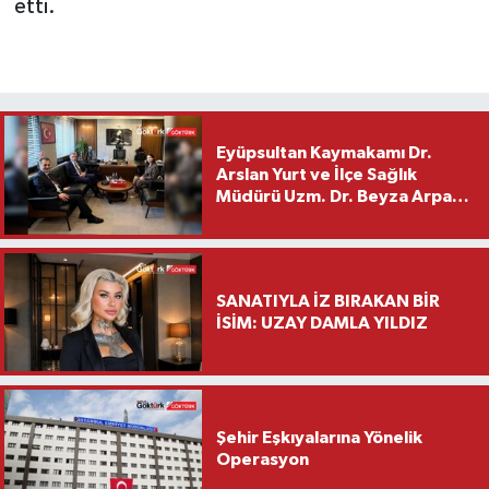
etti.
Eyüpsultan Kaymakamı Dr.
Arslan Yurt ve İlçe Sağlık
Müdürü Uzm. Dr. Beyza Arpacı
Saylar’dan Hayırlı Olsun
Ziyareti
SANATIYLA İZ BIRAKAN BİR
İSİM: UZAY DAMLA YILDIZ
Şehir Eşkıyalarına Yönelik
Operasyon