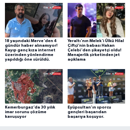
18 yaşındaki Merve'den 4
Yeraltı'nın Melek'i Ülkü Hilal
gündür haber alınamıyor!
Çiftçi’nin babası Hakan
Kayıp genç kıza internet
Çelebi'den şikayetçi oldu!
üzerinden yönlendirme
Menajerlik şirketinden jet
yapıldığı öne sürüldü.
açıklama
Kemerburgaz’da 30 yılık
Eyüpsultan’ın sporcu
imar sorunu çözüme
gençleri başarıdan
kavuşuyor
başarıya koşuyor.