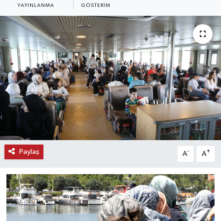
YAYINLANMA
GÖSTERIM
KEMERBURGAZ
KÜLTÜR - SANAT
MAGAZİN
ÖZEL HABER
SAĞLIK
SPOR
Paylaş
-
+
A
A
TEKNOLOJİ
TİCARET
YAŞAM