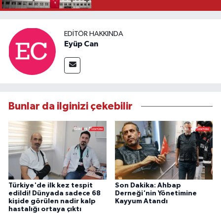
EDITÖR HAKKINDA
Eyüp Can
Bunlar da ilginizi çekebilir
Türkiye'de ilk kez tespit
Son Dakika: Ahbap
edildi! Dünyada sadece 68
Derneği'nin Yönetimine
kişide görülen nadir kalp
Kayyum Atandı
hastalığı ortaya çıktı