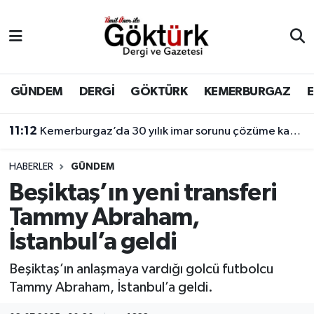
Anne Çocuk
Eyüpsultan Hava Durumu
BİLİM
Eyüpsultan Trafik Yoğunluk Haritası
GÜNDEM
DERGİ
GÖKTÜRK
KEMERBURGAZ
DERGİ
Süper Lig Puan Durumu ve Fikstür
11:12
Kemerburgaz’da 30 yılık imar sorunu çözüme kavuşuyor
DÜNYA
Tüm Manşetler
HABERLER
GÜNDEM
Beşiktaş’ın yeni transferi
EĞİTİM
Son Dakika Haberleri
Tammy Abraham,
EKONOMİ
Haber Arşivi
İstanbul’a geldi
GÖKTÜRK
Beşiktaş’ın anlaşmaya vardığı golcü futbolcu
Tammy Abraham, İstanbul’a geldi.
GÜNDEM