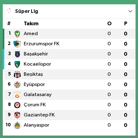
Süper Lig
#
Takım
O
P
1
Amed
0
0
2
Erzurumspor FK
0
0
3
Başakşehir
0
0
4
Kocaelispor
0
0
5
Beşiktaş
0
0
6
Eyüpspor
0
0
7
Galatasaray
0
0
8
Çorum FK
0
0
9
Gaziantep FK
0
0
10
Alanyaspor
0
0