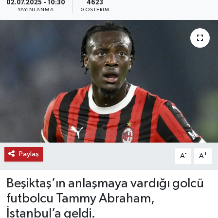
02.07.2025 - 10:30
4623
YAYINLANMA
GÖSTERIM
KEMERBURGAZ
KÜLTÜR - SANAT
MAGAZİN
ÖZEL HABER
SAĞLIK
SPOR
Paylaş
-
+
A
A
TEKNOLOJİ
Beşiktaş’ın anlaşmaya vardığı golcü
TİCARET
futbolcu Tammy Abraham,
İstanbul’a geldi.
YAŞAM