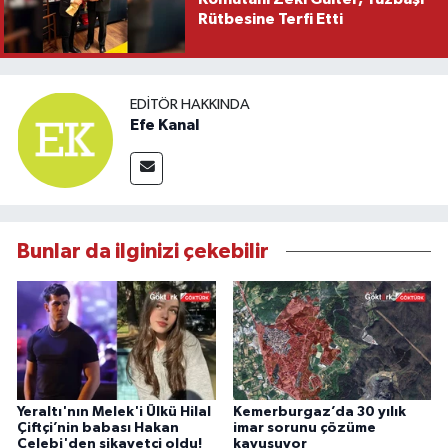
Rütbesine Terfi Etti
EDITÖR HAKKINDA
Efe Kanal
Bunlar da ilginizi çekebilir
Yeraltı'nın Melek'i Ülkü Hilal
Kemerburgaz’da 30 yılık
Çiftçi’nin babası Hakan
imar sorunu çözüme
Çelebi'den şikayetçi oldu!
kavuşuyor