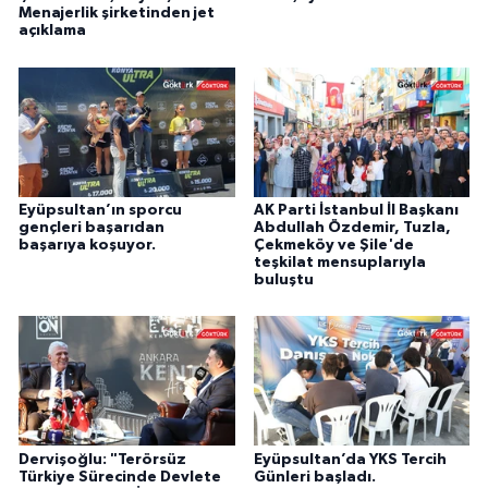
Menajerlik şirketinden jet
açıklama
Eyüpsultan’ın sporcu
AK Parti İstanbul İl Başkanı
gençleri başarıdan
Abdullah Özdemir, Tuzla,
başarıya koşuyor.
Çekmeköy ve Şile'de
teşkilat mensuplarıyla
buluştu
Dervişoğlu: "Terörsüz
Eyüpsultan’da YKS Tercih
Türkiye Sürecinde Devlete
Günleri başladı.