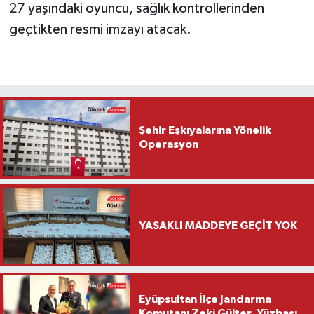
27 yaşındaki oyuncu, sağlık kontrollerinden
geçtikten resmi imzayı atacak.
Şehir Eşkıyalarına Yönelik
Operasyon
YASAKLI MADDEYE GEÇİT YOK
Eyüpsultan İlçe Jandarma
Komutanı Zeki Gülter, Yüzbaşı