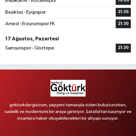
Başakşehir - Kocaelispor
19:00
Beşiktaş - Eyüpspor
21:30
Amed - Erzurumspor FK
21:30
17 Ağustos, Pazartesi
Samsunspor - Göztepe
21:30
gokturkdergisicom, yepyeni temasıyla sizleri buluştururken,
sadelik ve modernizmi bir araya getiriyor. Şatafattan kaçınıyor ve
insanlara haber okuyabilecekleri bir altyapı sunuyor.