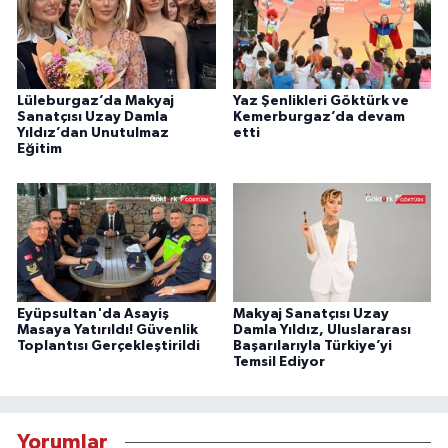
Lüleburgaz’da Makyaj
Yaz Şenlikleri Göktürk ve
Sanatçısı Uzay Damla
Kemerburgaz’da devam
Yıldız’dan Unutulmaz
etti
Eğitim
Eyüpsultan'da Asayiş
Makyaj Sanatçısı Uzay
Masaya Yatırıldı! Güvenlik
Damla Yıldız, Uluslararası
Toplantısı Gerçekleştirildi
Başarılarıyla Türkiye’yi
Temsil Ediyor
Yorumlar