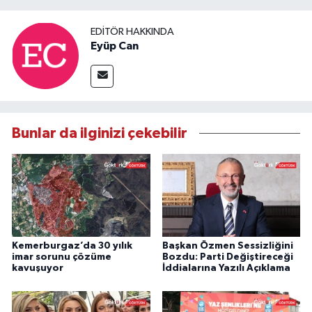
EDITÖR HAKKINDA
Eyüp Can
Bunlar da ilginizi çekebilir
Kemerburgaz’da 30 yılık
Başkan Özmen Sessizliğini
imar sorunu çözüme
Bozdu: Parti Değiştireceği
kavuşuyor
İddialarına Yazılı Açıklama