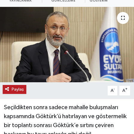
YAYINLANMA
GÜNCELLEME
GÖSTERIM
KEMERBURGAZ
KÜLTÜR - SANAT
MAGAZİN
ÖZEL HABER
SAĞLIK
SPOR
Paylaş
-
+
A
A
TEKNOLOJİ
Seçildikten sonra sadece mahalle buluşmaları
kapsamında Göktürk’ü hatırlayan ve göstermelik
TİCARET
bir toplantı sonrası Göktürk’e sırtını çeviren
YAŞAM