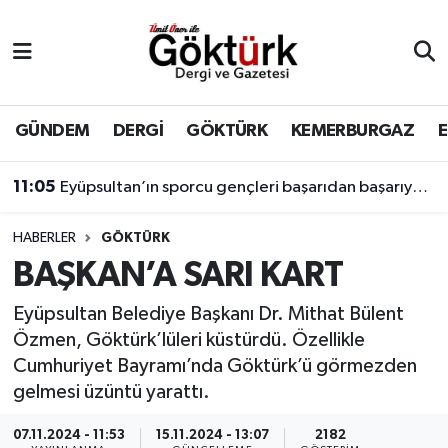
Anne Çocuk
Eyüpsultan Hava Durumu
BİLİM
Eyüpsultan Trafik Yoğunluk Haritası
GÜNDEM
DERGİ
GÖKTÜRK
KEMERBURGAZ
DERGİ
Süper Lig Puan Durumu ve Fikstür
11:05
Eyüpsultan’ın sporcu gençleri başarıdan başarıya koşuyor.
DÜNYA
Tüm Manşetler
HABERLER
GÖKTÜRK
BAŞKAN’A SARI KART
EĞİTİM
Son Dakika Haberleri
Eyüpsultan Belediye Başkanı Dr. Mithat Bülent
EKONOMİ
Haber Arşivi
Özmen, Göktürk’lüleri küstürdü. Özellikle
Cumhuriyet Bayramı’nda Göktürk’ü görmezden
GÖKTÜRK
gelmesi üzüntü yarattı.
GÜNDEM
07.11.2024 - 11:53
15.11.2024 - 13:07
2182