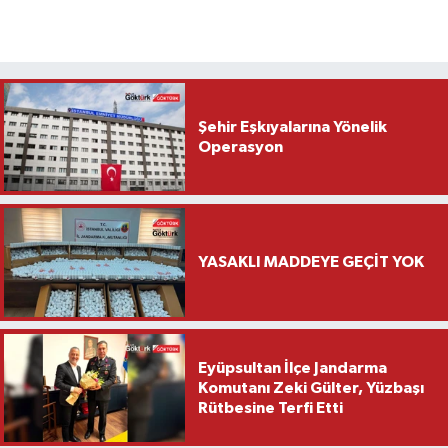
Şehir Eşkıyalarına Yönelik
Operasyon
YASAKLI MADDEYE GEÇİT YOK
Eyüpsultan İlçe Jandarma
Komutanı Zeki Gülter, Yüzbaşı
Rütbesine Terfi Etti