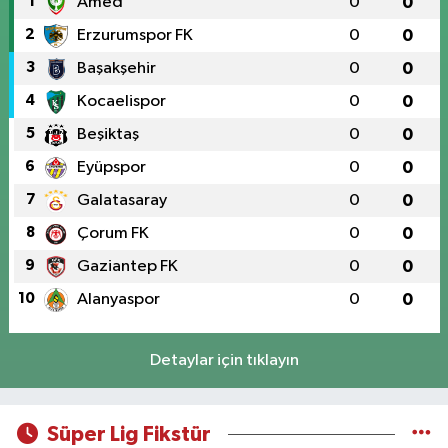
1
Amed
0
0
2
Erzurumspor FK
0
0
3
Başakşehir
0
0
4
Kocaelispor
0
0
5
Beşiktaş
0
0
6
Eyüpspor
0
0
7
Galatasaray
0
0
8
Çorum FK
0
0
9
Gaziantep FK
0
0
10
Alanyaspor
0
0
Detaylar için tıklayın
Süper Lig Fikstür