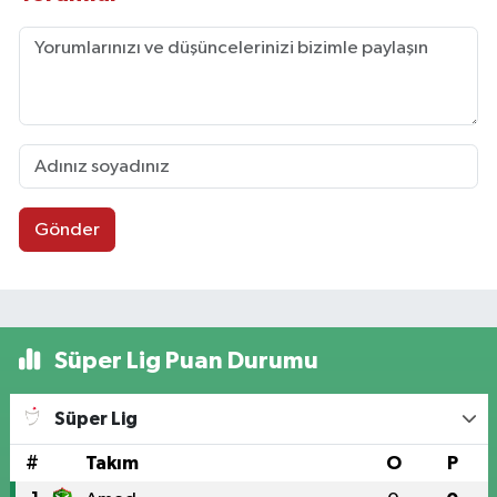
Gönder
Süper Lig Puan Durumu
Süper Lig
#
Takım
O
P