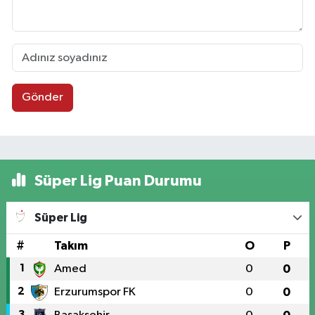
Gönder
Süper Lig Puan Durumu
Süper Lig
#
Takım
O
P
1
Amed
0
0
2
Erzurumspor FK
0
0
3