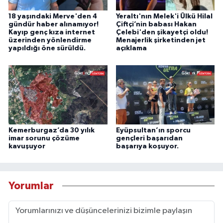
18 yaşındaki Merve'den 4
Yeraltı'nın Melek'i Ülkü Hilal
gündür haber alınamıyor!
Çiftçi’nin babası Hakan
Kayıp genç kıza internet
Çelebi'den şikayetçi oldu!
üzerinden yönlendirme
Menajerlik şirketinden jet
yapıldığı öne sürüldü.
açıklama
Kemerburgaz’da 30 yılık
Eyüpsultan’ın sporcu
imar sorunu çözüme
gençleri başarıdan
kavuşuyor
başarıya koşuyor.
Yorumlar