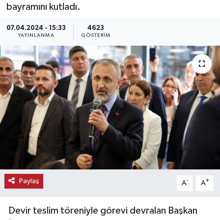
bayramını kutladı.
KEMERBURGAZ
07.04.2024 - 15:33
4623
YAYINLANMA
GÖSTERIM
KÜLTÜR - SANAT
MAGAZİN
ÖZEL HABER
SAĞLIK
SPOR
TEKNOLOJİ
Paylaş
-
+
A
A
TİCARET
Devir teslim töreniyle görevi devralan Başkan
YAŞAM