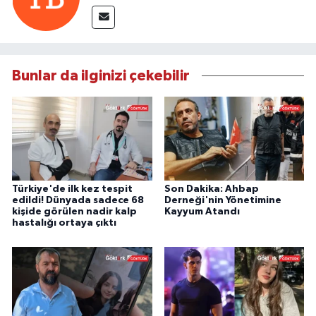
Bunlar da ilginizi çekebilir
Türkiye'de ilk kez tespit
Son Dakika: Ahbap
edildi! Dünyada sadece 68
Derneği'nin Yönetimine
kişide görülen nadir kalp
Kayyum Atandı
hastalığı ortaya çıktı