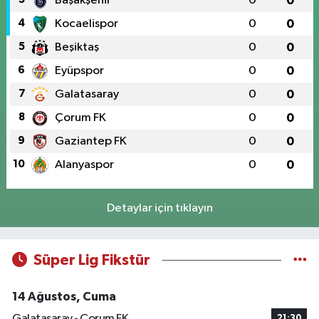
Başakşehir
0
0
4
Kocaelispor
0
0
5
Beşiktaş
0
0
6
Eyüpspor
0
0
7
Galatasaray
0
0
8
Çorum FK
0
0
9
Gaziantep FK
0
0
10
Alanyaspor
0
0
Detaylar için tıklayın
Süper Lig Fikstür
14 Ağustos, Cuma
Galatasaray - Çorum FK
21:30