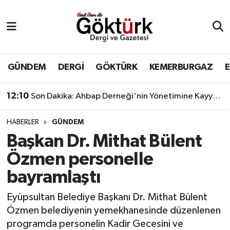
Anne Çocuk
Eyüpsultan Hava Durumu
BİLİM
Eyüpsultan Trafik Yoğunluk Haritası
GÜNDEM
DERGİ
GÖKTÜRK
KEMERBURGAZ
DERGİ
Süper Lig Puan Durumu ve Fikstür
12:10
Son Dakika: Ahbap Derneği'nin Yönetimine Kayyum Atandı
DÜNYA
Tüm Manşetler
HABERLER
GÜNDEM
Başkan Dr. Mithat Bülent
EĞİTİM
Son Dakika Haberleri
Özmen personelle
EKONOMİ
Haber Arşivi
bayramlaştı
GÖKTÜRK
Eyüpsultan Belediye Başkanı Dr. Mithat Bülent
Özmen belediyenin yemekhanesinde düzenlenen
GÜNDEM
programda personelin Kadir Gecesini ve