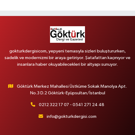
gokturkdergisicom, yepyeni temasıyla sizleri buluştururken,
sadelik ve modernizmi bir araya getiriyor. Şatafattan kaçınıyor ve
insanlara haber okuyabilecekleri bir altyapı sunuyor.
Göktürk Merkez Mahallesi Üstküme Sokak Manolya Apt.
No.3 D.2 Göktürk-Eyüpsultan/İstanbul
0212 322 17 07 - 0541 271 24 48
info@gokturkdergisi.com