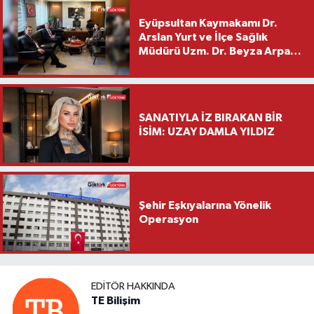
Eyüpsultan Kaymakamı Dr.
Arslan Yurt ve İlçe Sağlık
Müdürü Uzm. Dr. Beyza Arpacı
Saylar’dan Hayırlı Olsun
Ziyareti
SANATIYLA İZ BIRAKAN BİR
İSİM: UZAY DAMLA YILDIZ
Şehir Eşkıyalarına Yönelik
Operasyon
EDITÖR HAKKINDA
TE Bilişim