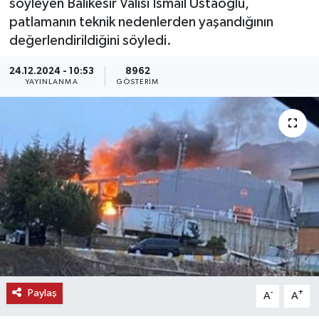
söyleyen Balıkesir Valisi İsmail Ustaoğlu,
patlamanın teknik nedenlerden yaşandığının
KEMERBURGAZ
değerlendirildiğini söyledi.
KÜLTÜR - SANAT
24.12.2024 - 10:53
8962
YAYINLANMA
GÖSTERIM
MAGAZİN
ÖZEL HABER
SAĞLIK
SPOR
TEKNOLOJİ
TİCARET
Paylaş
-
+
A
A
YAŞAM