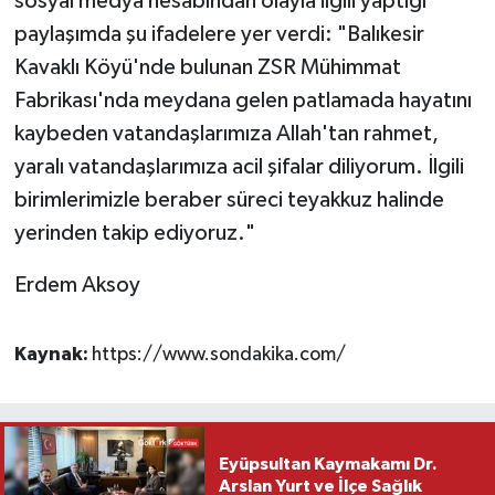
sosyal medya hesabından olayla ilgili yaptığı
paylaşımda şu ifadelere yer verdi: "Balıkesir
Kavaklı Köyü'nde bulunan ZSR Mühimmat
Fabrikası'nda meydana gelen patlamada hayatını
kaybeden vatandaşlarımıza Allah'tan rahmet,
yaralı vatandaşlarımıza acil şifalar diliyorum. İlgili
birimlerimizle beraber süreci teyakkuz halinde
yerinden takip ediyoruz."
Erdem Aksoy
Kaynak:
https://www.sondakika.com/
Eyüpsultan Kaymakamı Dr.
Arslan Yurt ve İlçe Sağlık