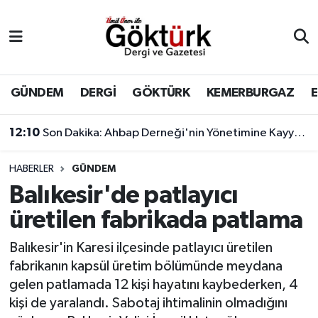
Anne Çocuk
Eyüpsultan Hava Durumu
BİLİM
Eyüpsultan Trafik Yoğunluk Haritası
GÜNDEM
DERGİ
GÖKTÜRK
KEMERBURGAZ
DERGİ
Süper Lig Puan Durumu ve Fikstür
12:10
Son Dakika: Ahbap Derneği'nin Yönetimine Kayyum Atandı
DÜNYA
Tüm Manşetler
HABERLER
GÜNDEM
Balıkesir'de patlayıcı
EĞİTİM
Son Dakika Haberleri
üretilen fabrikada patlama
EKONOMİ
Haber Arşivi
Balıkesir'in Karesi ilçesinde patlayıcı üretilen
fabrikanın kapsül üretim bölümünde meydana
GÖKTÜRK
gelen patlamada 12 kişi hayatını kaybederken, 4
kişi de yaralandı. Sabotaj ihtimalinin olmadığını
GÜNDEM