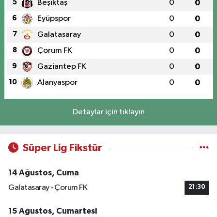
5
Beşiktaş
0
0
6
Eyüpspor
0
0
7
Galatasaray
0
0
8
Çorum FK
0
0
9
Gaziantep FK
0
0
10
Alanyaspor
0
0
Detaylar için tıklayın
Süper Lig Fikstür
14 Ağustos, Cuma
Galatasaray - Çorum FK
21:30
15 Ağustos, Cumartesi