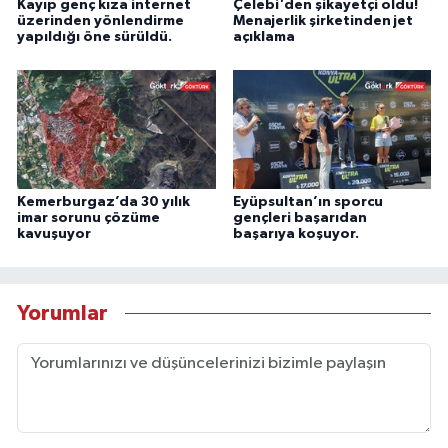
Kayıp genç kıza internet
Çelebi'den şikayetçi oldu!
üzerinden yönlendirme
Menajerlik şirketinden jet
yapıldığı öne sürüldü.
açıklama
Kemerburgaz’da 30 yılık
Eyüpsultan’ın sporcu
imar sorunu çözüme
gençleri başarıdan
kavuşuyor
başarıya koşuyor.
Yorumlar