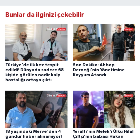
Bunlar da ilginizi çekebilir
Türkiye'de ilk kez tespit
Son Dakika: Ahbap
edildi! Dünyada sadece 68
Derneği'nin Yönetimine
kişide görülen nadir kalp
Kayyum Atandı
hastalığı ortaya çıktı
18 yaşındaki Merve'den 4
Yeraltı'nın Melek'i Ülkü Hilal
gündür haber alınamıyor!
Çiftçi’nin babası Hakan