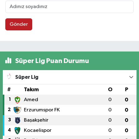
Gönder
Süper Lig Puan Durumu
Süper Lig
#
Takım
O
P
1
Amed
0
0
2
Erzurumspor FK
0
0
3
Başakşehir
0
0
4
Kocaelispor
0
0