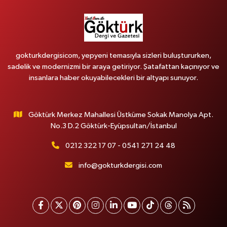
gokturkdergisicom, yepyeni temasıyla sizleri buluştururken,
sadelik ve modernizmi bir araya getiriyor. Şatafattan kaçınıyor ve
insanlara haber okuyabilecekleri bir altyapı sunuyor.
Göktürk Merkez Mahallesi Üstküme Sokak Manolya Apt.
No.3 D.2 Göktürk-Eyüpsultan/İstanbul
0212 322 17 07 - 0541 271 24 48
info@gokturkdergisi.com