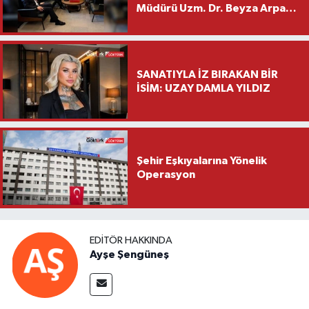
Müdürü Uzm. Dr. Beyza Arpacı
Saylar’dan Hayırlı Olsun
Ziyareti
SANATIYLA İZ BIRAKAN BİR
İSİM: UZAY DAMLA YILDIZ
Şehir Eşkıyalarına Yönelik
Operasyon
EDITÖR HAKKINDA
Ayşe Şengüneş