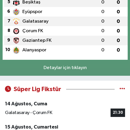
5
Beşiktaş
0
0
6
Eyüpspor
0
0
7
Galatasaray
0
0
8
Çorum FK
0
0
9
Gaziantep FK
0
0
10
Alanyaspor
0
0
Detaylar için tıklayın
Süper Lig Fikstür
14 Ağustos, Cuma
Galatasaray - Çorum FK
21:30
15 Ağustos, Cumartesi