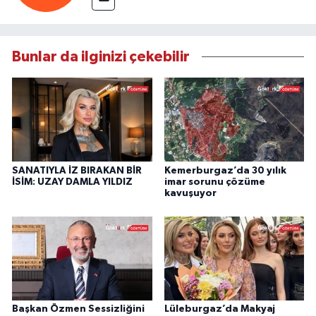
Bunlar da ilginizi çekebilir
SANATIYLA İZ BIRAKAN BİR
Kemerburgaz’da 30 yılık
İSİM: UZAY DAMLA YILDIZ
imar sorunu çözüme
kavuşuyor
Başkan Özmen Sessizliğini
Lüleburgaz’da Makyaj