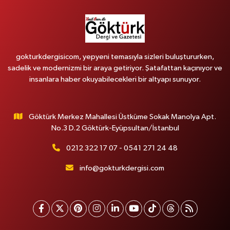
gokturkdergisicom, yepyeni temasıyla sizleri buluştururken,
sadelik ve modernizmi bir araya getiriyor. Şatafattan kaçınıyor ve
insanlara haber okuyabilecekleri bir altyapı sunuyor.
Göktürk Merkez Mahallesi Üstküme Sokak Manolya Apt.
No.3 D.2 Göktürk-Eyüpsultan/İstanbul
0212 322 17 07 - 0541 271 24 48
info@gokturkdergisi.com