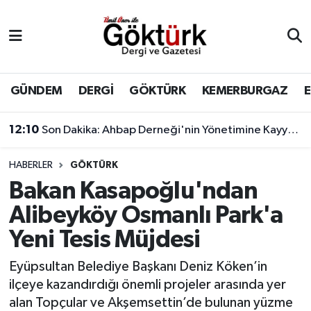
Anne Çocuk
Eyüpsultan Hava Durumu
BİLİM
Eyüpsultan Trafik Yoğunluk Haritası
GÜNDEM
DERGİ
GÖKTÜRK
KEMERBURGAZ
DERGİ
Süper Lig Puan Durumu ve Fikstür
12:10
Son Dakika: Ahbap Derneği'nin Yönetimine Kayyum Atandı
DÜNYA
Tüm Manşetler
HABERLER
GÖKTÜRK
Bakan Kasapoğlu'ndan
EĞİTİM
Son Dakika Haberleri
Alibeyköy Osmanlı Park'a
EKONOMİ
Haber Arşivi
Yeni Tesis Müjdesi
GÖKTÜRK
Eyüpsultan Belediye Başkanı Deniz Köken’in
ilçeye kazandırdığı önemli projeler arasında yer
GÜNDEM
alan Topçular ve Akşemsettin’de bulunan yüzme