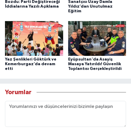
Bozdu: Parti Değiştireceği
Sanatçısı Uzay Damla
İddialarına Yazılı Açıklama
Yıldız’dan Unutulmaz
Eğitim
Yaz Şenlikleri Göktürk ve
Eyüpsultan'da Asayiş
Kemerburgaz’da devam
Masaya Yatırıldı! Güvenlik
etti
Toplantısı Gerçekleştirildi
Yorumlar