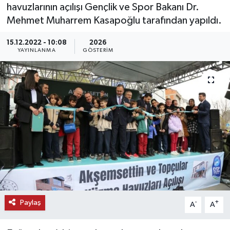
havuzlarının açılışı Gençlik ve Spor Bakanı Dr.
KEMERBURGAZ
Mehmet Muharrem Kasapoğlu tarafından yapıldı.
15.12.2022 - 10:08
2026
KÜLTÜR - SANAT
YAYINLANMA
GÖSTERIM
MAGAZİN
ÖZEL HABER
SAĞLIK
SPOR
TEKNOLOJİ
TİCARET
Paylaş
-
+
A
A
YAŞAM