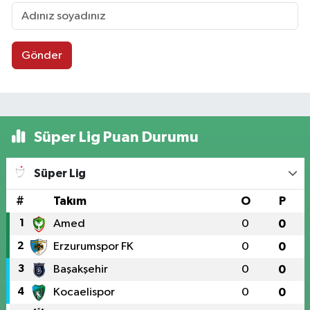
Gönder
Süper Lig Puan Durumu
Süper Lig
#
Takım
O
P
1
Amed
0
0
2
Erzurumspor FK
0
0
3
Başakşehir
0
0
4
Kocaelispor
0
0