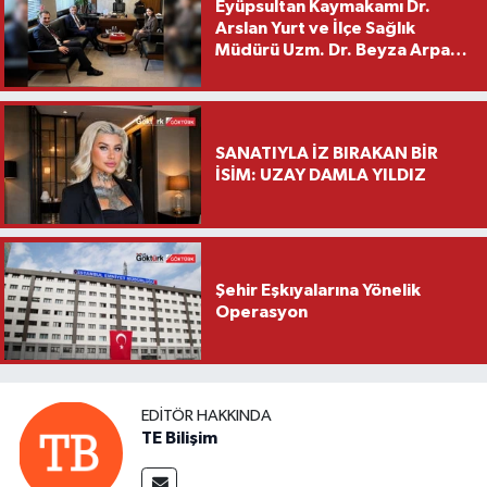
Eyüpsultan Kaymakamı Dr.
Arslan Yurt ve İlçe Sağlık
Müdürü Uzm. Dr. Beyza Arpacı
Saylar’dan Hayırlı Olsun
Ziyareti
SANATIYLA İZ BIRAKAN BİR
İSİM: UZAY DAMLA YILDIZ
Şehir Eşkıyalarına Yönelik
Operasyon
EDITÖR HAKKINDA
TE Bilişim