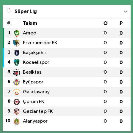
Süper Lig
#
Takım
O
P
1
Amed
0
0
2
Erzurumspor FK
0
0
3
Başakşehir
0
0
4
Kocaelispor
0
0
5
Beşiktaş
0
0
6
Eyüpspor
0
0
7
Galatasaray
0
0
8
Çorum FK
0
0
9
Gaziantep FK
0
0
10
Alanyaspor
0
0