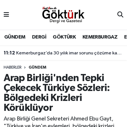
Anne Çocuk
Eyüpsultan Hava Durumu
BİLİM
Eyüpsultan Trafik Yoğunluk Haritası
GÜNDEM
DERGİ
GÖKTÜRK
KEMERBURGAZ
DERGİ
Süper Lig Puan Durumu ve Fikstür
11:12
Kemerburgaz’da 30 yılık imar sorunu çözüme kavuşuyor
DÜNYA
Tüm Manşetler
HABERLER
GÜNDEM
Arap Birliği'nden Tepki
EĞİTİM
Son Dakika Haberleri
Çekecek Türkiye Sözleri:
EKONOMİ
Haber Arşivi
Bölgedeki Krizleri
Körüklüyor
GÖKTÜRK
Arap Birliği Genel Sekreteri Ahmed Ebu Gayt,
GÜNDEM
"Türkiye ve İran'ın eylemleri, bölgedeki krizleri