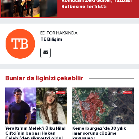
Komutanı Zeki Gülter, Yüzbaşı
Rütbesine Terfi Etti
EDITÖR HAKKINDA
TE Bilişim
Bunlar da ilginizi çekebilir
Yeraltı'nın Melek'i Ülkü Hilal
Kemerburgaz’da 30 yılık
Çiftçi’nin babası Hakan
imar sorunu çözüme
Çelebi'den şikayetçi oldu!
kavuşuyor