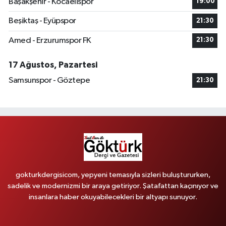
Başakşehir - Kocaelispor
19:00
Beşiktaş - Eyüpspor
21:30
Amed - Erzurumspor FK
21:30
17 Ağustos, Pazartesi
Samsunspor - Göztepe
21:30
gokturkdergisicom, yepyeni temasıyla sizleri buluştururken,
sadelik ve modernizmi bir araya getiriyor. Şatafattan kaçınıyor ve
insanlara haber okuyabilecekleri bir altyapı sunuyor.