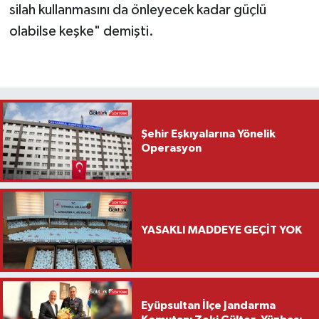
silah kullanmasını da önleyecek kadar güçlü
olabilse keşke" demişti.
Şehir Eşkıyalarına Yönelik
Operasyon
YASAKLI MADDEYE GEÇİT YOK
Eyüpsultan İlçe Jandarma