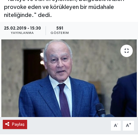
provoke eden ve körükleyen bir müdahale
KEMERBURGAZ
niteliğinde." dedi.
KÜLTÜR - SANAT
25.02.2019 - 15:30
591
YAYINLANMA
GÖSTERIM
MAGAZİN
ÖZEL HABER
SAĞLIK
SPOR
TEKNOLOJİ
TİCARET
Paylaş
-
+
A
A
YAŞAM