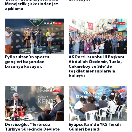
Menajerlik şirketinden jet
açıklama
Eyüpsultan’ın sporcu
AK Parti İstanbul İl Başkanı
gençleri başarıdan
Abdullah Özdemir, Tuzla,
başarıya koşuyor.
Çekmeköy ve Şile'de
teşkilat mensuplarıyla
buluştu
Dervişoğlu: "Terörsüz
Eyüpsultan’da YKS Tercih
Türkiye Sürecinde Devlete
Günleri başladı.