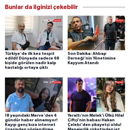
Bunlar da ilginizi çekebilir
Türkiye'de ilk kez tespit
Son Dakika: Ahbap
edildi! Dünyada sadece 68
Derneği'nin Yönetimine
kişide görülen nadir kalp
Kayyum Atandı
hastalığı ortaya çıktı
18 yaşındaki Merve'den 4
Yeraltı'nın Melek'i Ülkü Hilal
gündür haber alınamıyor!
Çiftçi’nin babası Hakan
Kayıp genç kıza internet
Çelebi'den şikayetçi oldu!
üzerinden yönlendirme
Menajerlik şirketinden jet