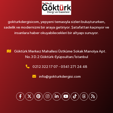
gokturkdergisicom, yepyeni temasıyla sizleri buluştururken,
sadelik ve modernizmi bir araya getiriyor. Şatafattan kaçınıyor ve
insanlara haber okuyabilecekleri bir altyapı sunuyor.
Göktürk Merkez Mahallesi Üstküme Sokak Manolya Apt.
No.3 D.2 Göktürk-Eyüpsultan/İstanbul
0212 322 17 07 - 0541 271 24 48
info@gokturkdergisi.com