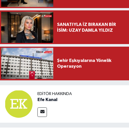
Saylar’dan Hayırlı Olsun
Ziyareti
SANATIYLA İZ BIRAKAN BİR
İSİM: UZAY DAMLA YILDIZ
Şehir Eşkıyalarına Yönelik
Operasyon
EDITÖR HAKKINDA
Efe Kanal