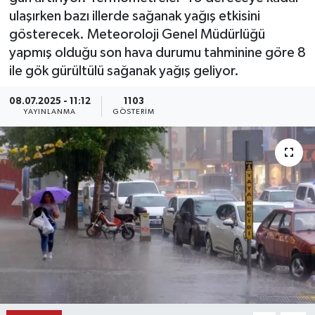
ulaşırken bazı illerde sağanak yağış etkisini
KEMERBURGAZ
gösterecek. Meteoroloji Genel Müdürlüğü
yapmış olduğu son hava durumu tahminine göre 8
KÜLTÜR - SANAT
ile gök gürültülü sağanak yağış geliyor.
MAGAZİN
08.07.2025 - 11:12
1103
YAYINLANMA
GÖSTERIM
ÖZEL HABER
SAĞLIK
SPOR
TEKNOLOJİ
TİCARET
YAŞAM