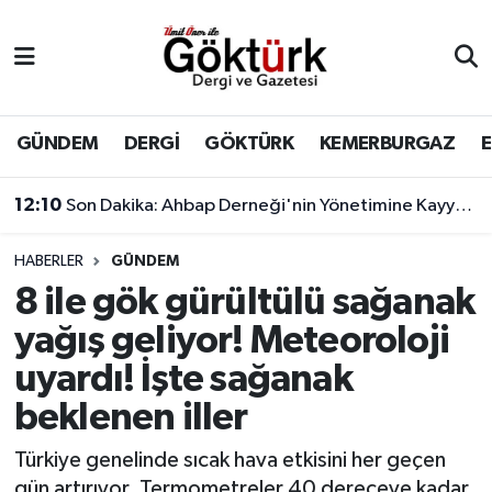
Anne Çocuk
Eyüpsultan Hava Durumu
BİLİM
Eyüpsultan Trafik Yoğunluk Haritası
GÜNDEM
DERGİ
GÖKTÜRK
KEMERBURGAZ
DERGİ
Süper Lig Puan Durumu ve Fikstür
12:10
Son Dakika: Ahbap Derneği'nin Yönetimine Kayyum Atandı
DÜNYA
Tüm Manşetler
HABERLER
GÜNDEM
8 ile gök gürültülü sağanak
EĞİTİM
Son Dakika Haberleri
yağış geliyor! Meteoroloji
EKONOMİ
Haber Arşivi
uyardı! İşte sağanak
beklenen iller
GÖKTÜRK
Türkiye genelinde sıcak hava etkisini her geçen
GÜNDEM
gün artırıyor. Termometreler 40 dereceye kadar