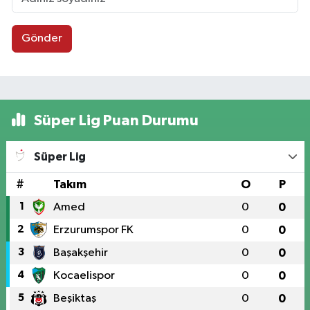
Gönder
Süper Lig Puan Durumu
Süper Lig
#
Takım
O
P
1
Amed
0
0
2
Erzurumspor FK
0
0
3
Başakşehir
0
0
4
Kocaelispor
0
0
5
Beşiktaş
0
0