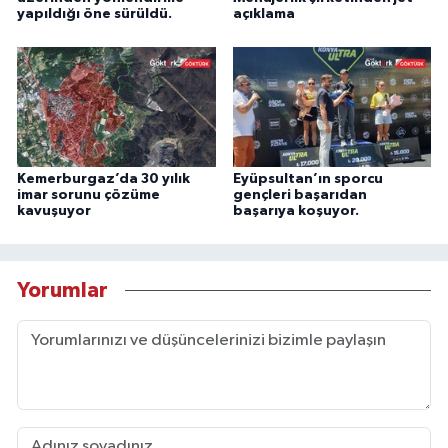
yapıldığı öne sürüldü.
açıklama
Kemerburgaz’da 30 yılık
Eyüpsultan’ın sporcu
imar sorunu çözüme
gençleri başarıdan
kavuşuyor
başarıya koşuyor.
Yorumlar