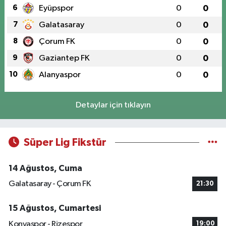
6
Eyüpspor
0
0
7
Galatasaray
0
0
8
Çorum FK
0
0
9
Gaziantep FK
0
0
10
Alanyaspor
0
0
Detaylar için tıklayın
Süper Lig Fikstür
14 Ağustos, Cuma
Galatasaray - Çorum FK
21:30
15 Ağustos, Cumartesi
Konyaspor - Rizespor
19:00