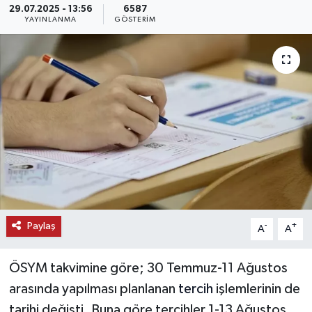
29.07.2025 - 13:56
6587
YAYINLANMA
GÖSTERIM
KEMERBURGAZ
KÜLTÜR - SANAT
MAGAZİN
ÖZEL HABER
SAĞLIK
SPOR
Paylaş
-
+
A
A
TEKNOLOJİ
ÖSYM takvimine göre; 30 Temmuz-11 Ağustos
TİCARET
arasında yapılması planlanan
tercih
işlemlerinin de
tarihi değişti. Buna göre tercihler 1-13 Ağustos
YAŞAM