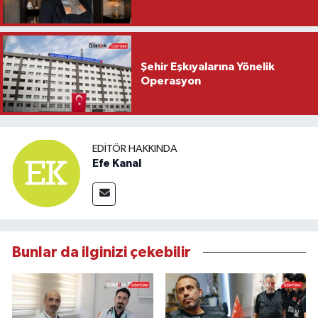
Şehir Eşkıyalarına Yönelik
Operasyon
EDITÖR HAKKINDA
Efe Kanal
Bunlar da ilginizi çekebilir