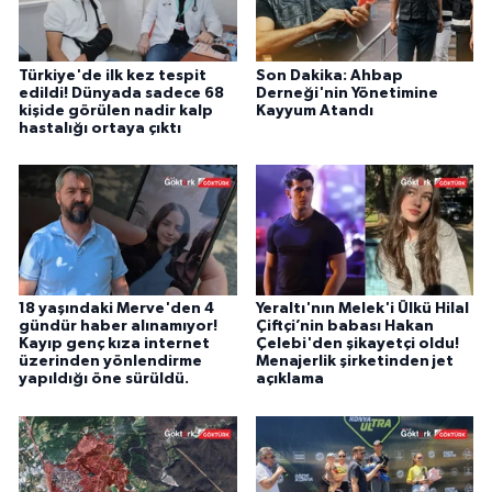
Türkiye'de ilk kez tespit
Son Dakika: Ahbap
edildi! Dünyada sadece 68
Derneği'nin Yönetimine
kişide görülen nadir kalp
Kayyum Atandı
hastalığı ortaya çıktı
18 yaşındaki Merve'den 4
Yeraltı'nın Melek'i Ülkü Hilal
gündür haber alınamıyor!
Çiftçi’nin babası Hakan
Kayıp genç kıza internet
Çelebi'den şikayetçi oldu!
üzerinden yönlendirme
Menajerlik şirketinden jet
yapıldığı öne sürüldü.
açıklama