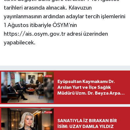
tarihleri arasında alınacak. Kılavuzun
yayınlanmasının ardından adaylar tercih işlemlerini
1 Ağustos itibariyle ÖSYM’nin
https://ais.osym.gov.tr adresi üzerinden
yapabilecek.
Eyüpsultan Kaymakamı Dr.
Arslan Yurt ve İlçe Sağlık
Müdürü Uzm. Dr. Beyza Arpacı
Saylar’dan Hayırlı Olsun
Ziyareti
SANATIYLA İZ BIRAKAN BİR
İSİM: UZAY DAMLA YILDIZ