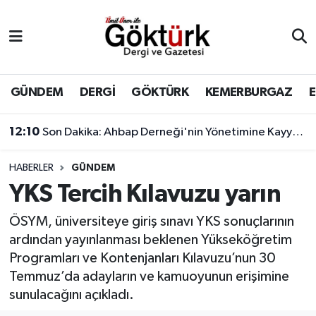
Anne Çocuk
Eyüpsultan Hava Durumu
BİLİM
Eyüpsultan Trafik Yoğunluk Haritası
GÜNDEM
DERGİ
GÖKTÜRK
KEMERBURGAZ
DERGİ
Süper Lig Puan Durumu ve Fikstür
12:10
Son Dakika: Ahbap Derneği'nin Yönetimine Kayyum Atandı
DÜNYA
Tüm Manşetler
HABERLER
GÜNDEM
YKS Tercih Kılavuzu yarın
EĞİTİM
Son Dakika Haberleri
ÖSYM, üniversiteye giriş sınavı YKS sonuçlarının
EKONOMİ
Haber Arşivi
ardından yayınlanması beklenen Yükseköğretim
Programları ve Kontenjanları Kılavuzu’nun 30
GÖKTÜRK
Temmuz’da adayların ve kamuoyunun erişimine
sunulacağını açıkladı.
GÜNDEM