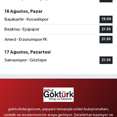
16 Ağustos, Pazar
Başakşehir - Kocaelispor
19:00
Beşiktaş - Eyüpspor
21:30
Amed - Erzurumspor FK
21:30
17 Ağustos, Pazartesi
Samsunspor - Göztepe
21:30
gokturkdergisicom, yepyeni temasıyla sizleri buluştururken,
sadelik ve modernizmi bir araya getiriyor. Şatafattan kaçınıyor ve