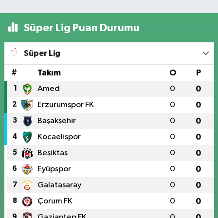
Süper Lig Puan Durumu
Süper Lig
#
Takım
O
P
1
Amed
0
0
2
Erzurumspor FK
0
0
3
Başakşehir
0
0
4
Kocaelispor
0
0
5
Beşiktaş
0
0
6
Eyüpspor
0
0
7
Galatasaray
0
0
8
Çorum FK
0
0
9
Gaziantep FK
0
0