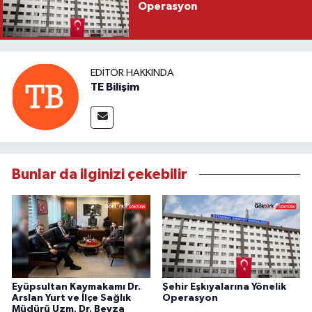
Operasyon
EDITÖR HAKKINDA
TE Bilişim
Bunlar da ilginizi çekebilir
Eyüpsultan Kaymakamı Dr.
Şehir Eşkıyalarına Yönelik
Arslan Yurt ve İlçe Sağlık
Operasyon
Müdürü Uzm. Dr. Beyza