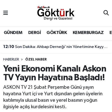
Anne Çocuk
Eyüpsultan Hava Durumu
BİLİM
Eyüpsultan Trafik Yoğunluk Haritası
GÜNDEM
DERGİ
GÖKTÜRK
KEMERBURGAZ
DERGİ
Süper Lig Puan Durumu ve Fikstür
12:10
Son Dakika: Ahbap Derneği'nin Yönetimine Kayyum Atandı
DÜNYA
Tüm Manşetler
HABERLER
ÖZEL HABER
Yeni Ekonomi Kanalı Askon
EĞİTİM
Son Dakika Haberleri
TV Yayın Hayatına Başladı!
EKONOMİ
Haber Arşivi
ASKON TV 21 Şubat Perşembe Günü yayın
hayatına Yurt içi ve Yurt dışından gelen üyelerin
GÖKTÜRK
katılımıyla ulusal basın ve yerel basının yoğun
ilgisiyle açılış kurdelesini kesti.
GÜNDEM