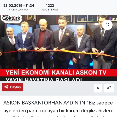
23.02.2019 - 11:24
1222
KEMERBURGAZ
YAYINLANMA
GÖSTERIM
KÜLTÜR - SANAT
MAGAZİN
ÖZEL HABER
SAĞLIK
SPOR
Paylaş
-
+
A
A
TEKNOLOJİ
ASKON BAŞKANI ORHAN AYDIN’IN "Biz sadece
TİCARET
üyelerden para toplayan bir kurum değiliz. Sizlere
YAŞAM