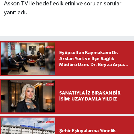
Askon TV ile hedeflediklerini ve sorulan soruları
yanıtladı.
Eyüpsultan Kaymakamı Dr.
Arslan Yurt ve İlçe Sağlık
Müdürü Uzm. Dr. Beyza Arpacı
Saylar’dan Hayırlı Olsun
Ziyareti
SANATIYLA İZ BIRAKAN BİR
İSİM: UZAY DAMLA YILDIZ
Şehir Eşkıyalarına Yönelik