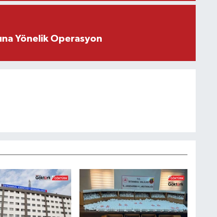
rına Yönelik Operasyon