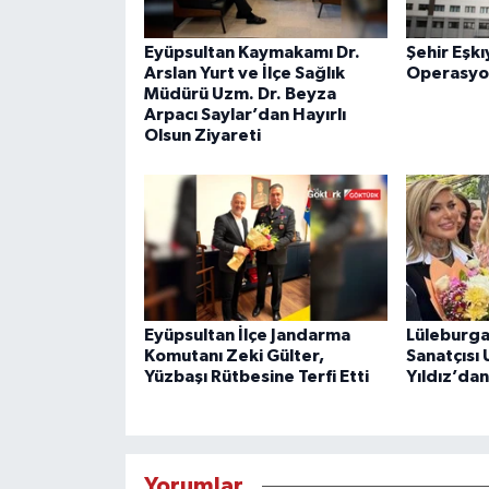
Eyüpsultan Kaymakamı Dr.
Şehir Eşkı
Arslan Yurt ve İlçe Sağlık
Operasyo
Müdürü Uzm. Dr. Beyza
Arpacı Saylar’dan Hayırlı
Olsun Ziyareti
Eyüpsultan İlçe Jandarma
Lüleburga
Komutanı Zeki Gülter,
Sanatçısı
Yüzbaşı Rütbesine Terfi Etti
Yıldız’da
Yorumlar