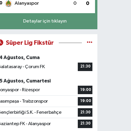
0
Alanyaspor
0
0
Detaylar için tıklayın
Süper Lig Fikstür
4 Ağustos, Cuma
alatasaray - Çorum FK
21:30
5 Ağustos, Cumartesi
onyaspor - Rizespor
19:00
asımpaşa - Trabzonspor
19:00
ençlerbirliği S.K. - Fenerbahçe
21:30
aziantep FK - Alanyaspor
21:30