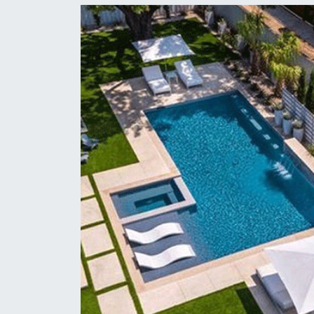
KEMERBURGAZ
KÜLTÜR - SANAT
MAGAZİN
ÖZEL HABER
SAĞLIK
SPOR
TEKNOLOJİ
TİCARET
YAŞAM