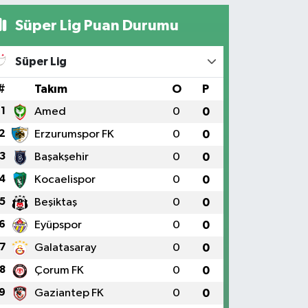
Süper Lig Puan Durumu
Süper Lig
#
Takım
O
P
1
Amed
0
0
2
Erzurumspor FK
0
0
3
Başakşehir
0
0
4
Kocaelispor
0
0
5
Beşiktaş
0
0
6
Eyüpspor
0
0
7
Galatasaray
0
0
8
Çorum FK
0
0
9
Gaziantep FK
0
0