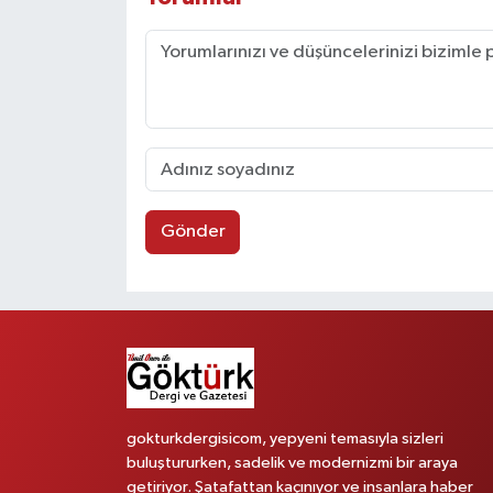
Gönder
gokturkdergisicom, yepyeni temasıyla sizleri
buluştururken, sadelik ve modernizmi bir araya
getiriyor. Şatafattan kaçınıyor ve insanlara haber