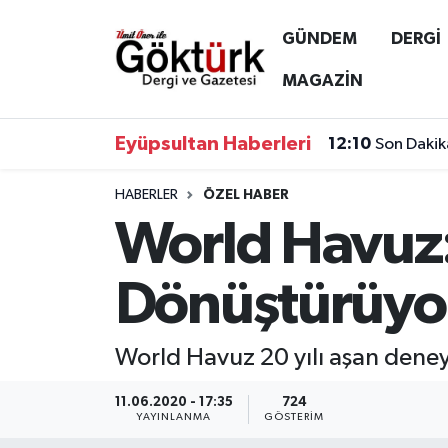
GÜNDEM
DERGİ
Anne Çocuk
Eyüpsultan Hava Durumu
MAGAZİN
BİLİM
Eyüpsultan Trafik Yoğunluk Haritası
Eyüpsultan Haberleri
12:10
Son Dakik
DERGİ
Süper Lig Puan Durumu ve Fikstür
HABERLER
ÖZEL HABER
World Havuz:
DÜNYA
Tüm Manşetler
EĞİTİM
Son Dakika Haberleri
Dönüştürüyo
EKONOMİ
Haber Arşivi
World Havuz 20 yılı aşan deneyim
GÖKTÜRK
11.06.2020 - 17:35
724
YAYINLANMA
GÖSTERIM
GÜNDEM