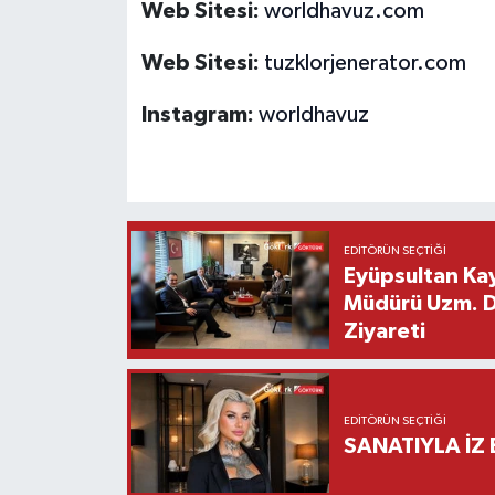
Web Sitesi:
worldhavuz.com
Web Sitesi:
tuzklorjenerator.com
Instagram:
worldhavuz
EDITÖRÜN SEÇTIĞI
Eyüpsultan Kay
Müdürü Uzm. Dr
Ziyareti
EDITÖRÜN SEÇTIĞI
SANATIYLA İZ 