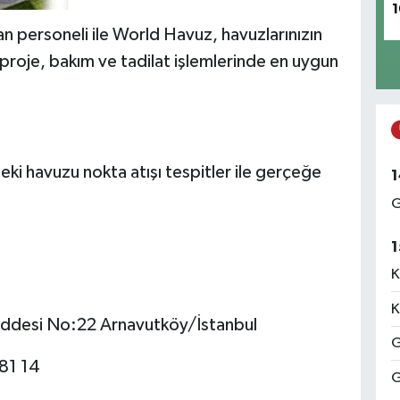
1
n personeli ile World Havuz, havuzlarınızın
 proje, bakım ve tadilat işlemlerinde en uygun
ki havuzu nokta atışı tespitler ile gerçeğe
1
G
1
K
K
addesi No:22 Arnavutköy/İstanbul
G
81 14
G