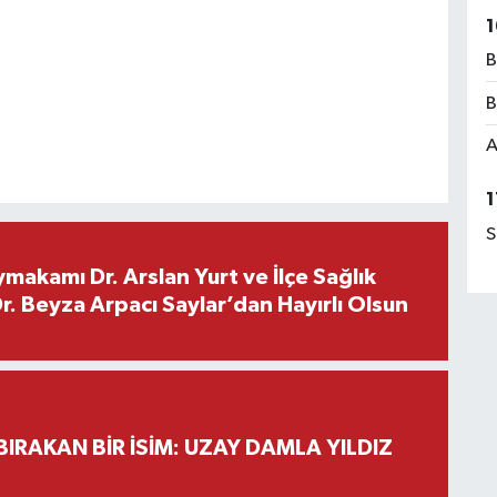
1
B
B
A
1
S
makamı Dr. Arslan Yurt ve İlçe Sağlık
. Beyza Arpacı Saylar’dan Hayırlı Olsun
BIRAKAN BİR İSİM: UZAY DAMLA YILDIZ