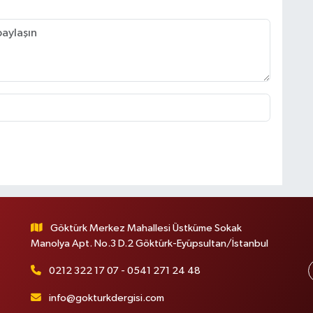
Göktürk Merkez Mahallesi Üstküme Sokak
Manolya Apt. No.3 D.2 Göktürk-Eyüpsultan/İstanbul
0212 322 17 07 - 0541 271 24 48
info@gokturkdergisi.com