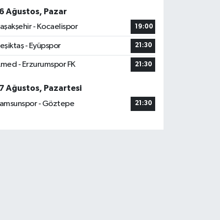
6 Ağustos, Pazar
aşakşehir - Kocaelispor
19:00
eşiktaş - Eyüpspor
21:30
med - Erzurumspor FK
21:30
7 Ağustos, Pazartesi
amsunspor - Göztepe
21:30