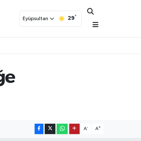
°
29
Eyüpsultan
ğe
-
+
A
A