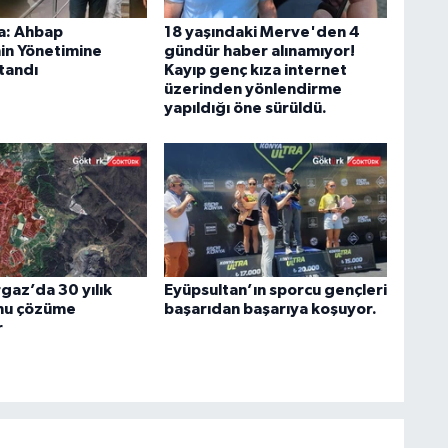
a: Ahbap
18 yaşındaki Merve'den 4
in Yönetimine
gündür haber alınamıyor!
tandı
Kayıp genç kıza internet
üzerinden yönlendirme
yapıldığı öne sürüldü.
az’da 30 yılık
Eyüpsultan’ın sporcu gençleri
nu çözüme
başarıdan başarıya koşuyor.
r