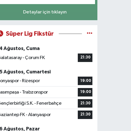
Detaylar için tıklayın
Süper Lig Fikstür
4 Ağustos, Cuma
alatasaray - Çorum FK
21:30
5 Ağustos, Cumartesi
onyaspor - Rizespor
19:00
asımpaşa - Trabzonspor
19:00
ençlerbirliği S.K. - Fenerbahçe
21:30
aziantep FK - Alanyaspor
21:30
6 Ağustos, Pazar