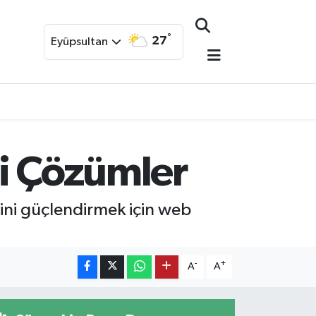
°
27
Eyüpsultan
li Çözümler
ğini güçlendirmek için web
-
+
A
A