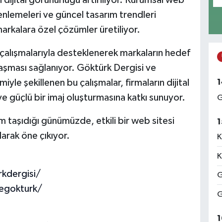
 dijital görünürlüğü artırılıyor. Kurumsal web
enlemeleri ve güncel tasarım trendleri
markalara özel çözümler üretiliyor.
 çalışmalarıyla desteklenerek markaların hedef
 ulaşması sağlanıyor. Göktürk Dergisi ve
1
le şekillenen bu çalışmalar, firmaların dijital
e güçlü bir imaj oluşturmasına katkı sunuyor.
G
m taşıdığı günümüzde, etkili bir web sitesi
1
larak öne çıkıyor.
K
K
kdergisi/
G
egokturk/
G
1