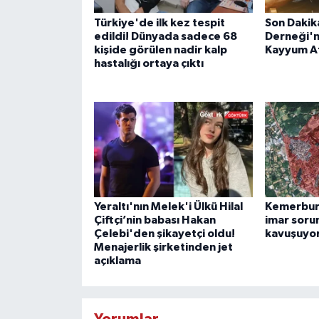
Türkiye'de ilk kez tespit
Son Dakik
edildi! Dünyada sadece 68
Derneği'n
kişide görülen nadir kalp
Kayyum A
hastalığı ortaya çıktı
Yeraltı'nın Melek'i Ülkü Hilal
Kemerburg
Çiftçi’nin babası Hakan
imar soru
Çelebi'den şikayetçi oldu!
kavuşuyo
Menajerlik şirketinden jet
açıklama