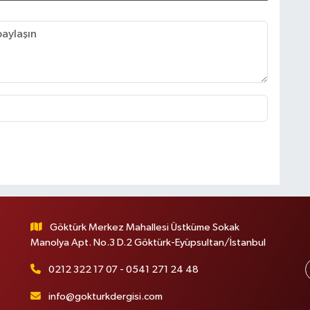
Göktürk Merkez Mahallesi Üstküme Sokak
Manolya Apt. No.3 D.2 Göktürk-Eyüpsultan/İstanbul
0212 322 17 07 - 0541 271 24 48
info@gokturkdergisi.com