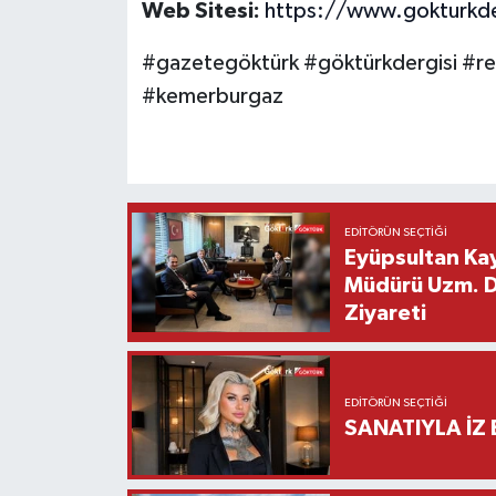
Web Sitesi:
https://www.gokturkde
#gazetegöktürk #göktürkdergisi #r
#kemerburgaz
EDITÖRÜN SEÇTIĞI
Eyüpsultan Kay
Müdürü Uzm. Dr
Ziyareti
EDITÖRÜN SEÇTIĞI
SANATIYLA İZ 