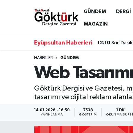
GÜNDEM
DERGİ
Anne Çocuk
Eyüpsultan Hava Durumu
MAGAZİN
BİLİM
Eyüpsultan Trafik Yoğunluk Haritası
Eyüpsultan Haberleri
12:10
Son Dakik
DERGİ
Süper Lig Puan Durumu ve Fikstür
HABERLER
GÜNDEM
Web Tasarımı
DÜNYA
Tüm Manşetler
EĞİTİM
Son Dakika Haberleri
Göktürk Dergisi ve Gazetesi, ma
tasarımı ve dijital reklam alan
EKONOMİ
Haber Arşivi
14.01.2026 - 16:50
7538
1 DK
GÖKTÜRK
YAYINLANMA
GÖSTERIM
OKUNMA SÜRES
GÜNDEM