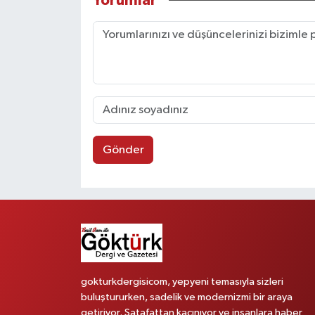
Yorumlar
Gönder
gokturkdergisicom, yepyeni temasıyla sizleri
buluştururken, sadelik ve modernizmi bir araya
getiriyor. Şatafattan kaçınıyor ve insanlara haber