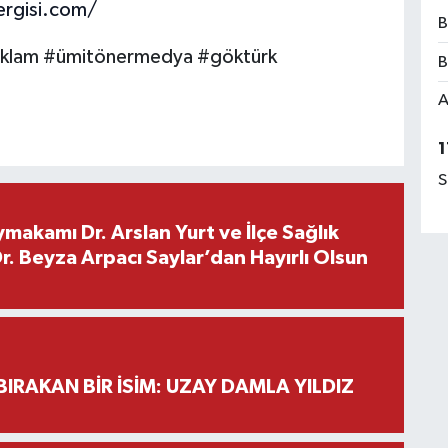
rgisi.com/
B
eklam #ümitönermedya #göktürk
B
A
1
S
makamı Dr. Arslan Yurt ve İlçe Sağlık
. Beyza Arpacı Saylar’dan Hayırlı Olsun
BIRAKAN BİR İSİM: UZAY DAMLA YILDIZ