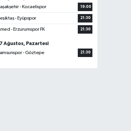
aşakşehir - Kocaelispor
19:00
eşiktaş - Eyüpspor
21:30
med - Erzurumspor FK
21:30
7 Ağustos, Pazartesi
amsunspor - Göztepe
21:30