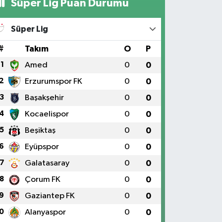
Süper Lig Puan Durumu
Süper Lig
#
Takım
O
P
1
Amed
0
0
2
Erzurumspor FK
0
0
3
Başakşehir
0
0
4
Kocaelispor
0
0
5
Beşiktaş
0
0
6
Eyüpspor
0
0
7
Galatasaray
0
0
8
Çorum FK
0
0
9
Gaziantep FK
0
0
0
Alanyaspor
0
0