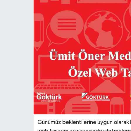
KEMERBURGAZ
KÜLTÜR - SANAT
MAGAZİN
ÖZEL HABER
SAĞLIK
SPOR
TEKNOLOJİ
TİCARET
Günümüz beklentilerine uygun olarak h
YAŞAM