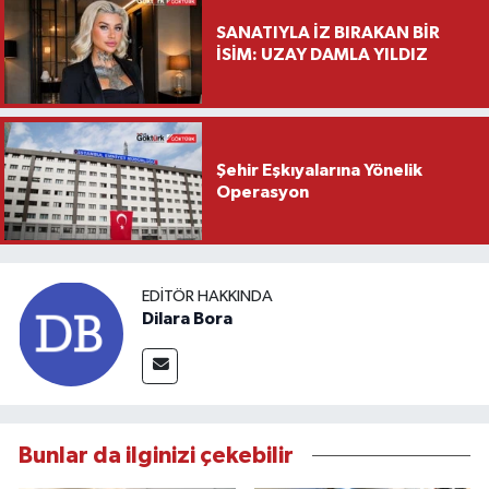
SANATIYLA İZ BIRAKAN BİR
İSİM: UZAY DAMLA YILDIZ
Şehir Eşkıyalarına Yönelik
Operasyon
EDITÖR HAKKINDA
Dilara Bora
Bunlar da ilginizi çekebilir