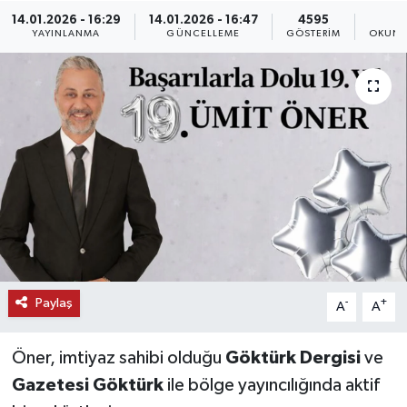
14.01.2026 - 16:29
14.01.2026 - 16:47
4595
1
KEMERBURGAZ
YAYINLANMA
GÜNCELLEME
GÖSTERIM
OKUNM
KÜLTÜR - SANAT
MAGAZİN
ÖZEL HABER
SAĞLIK
SPOR
Paylaş
-
+
A
A
TEKNOLOJİ
Öner, imtiyaz sahibi olduğu
Göktürk Dergisi
ve
TİCARET
Gazetesi Göktürk
ile bölge yayıncılığında aktif
YAŞAM