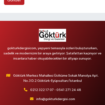
Gönder
gokturkdergisicom, yepyeni temasıyla sizleri buluştururken,
sadelik ve modernizmi bir araya getiriyor. Şatafattan kaçınıyor ve
insanlara haber okuyabilecekleri bir altyapı sunuyor.
Göktürk Merkez Mahallesi Üstküme Sokak Manolya Apt.
No.3 D.2 Göktürk-Eyüpsultan/İstanbul
0212 322 17 07 - 0541 271 24 48
info@gokturkdergisi.com