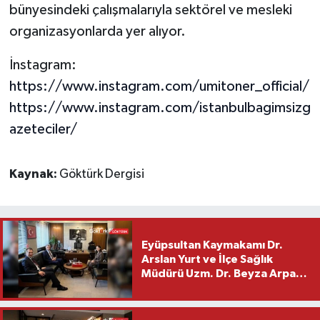
bünyesindeki çalışmalarıyla sektörel ve mesleki
organizasyonlarda yer alıyor.
İnstagram:
https://www.instagram.com/umitoner_official/
https://www.instagram.com/istanbulbagimsizg
azeteciler/
Kaynak:
Göktürk Dergisi
Eyüpsultan Kaymakamı Dr.
Arslan Yurt ve İlçe Sağlık
Müdürü Uzm. Dr. Beyza Arpacı
Saylar’dan Hayırlı Olsun
Ziyareti