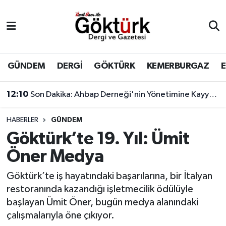
Anne Çocuk
Eyüpsultan Hava Durumu
BİLİM
Eyüpsultan Trafik Yoğunluk Haritası
GÜNDEM
DERGİ
GÖKTÜRK
KEMERBURGAZ
DERGİ
Süper Lig Puan Durumu ve Fikstür
12:10
Son Dakika: Ahbap Derneği'nin Yönetimine Kayyum Atandı
DÜNYA
Tüm Manşetler
HABERLER
GÜNDEM
Göktürk’te 19. Yıl: Ümit
EĞİTİM
Son Dakika Haberleri
Öner Medya
EKONOMİ
Haber Arşivi
Göktürk’te iş hayatındaki başarılarına, bir İtalyan
restoranında kazandığı işletmecilik ödülüyle
GÖKTÜRK
başlayan Ümit Öner, bugün medya alanındaki
çalışmalarıyla öne çıkıyor.
GÜNDEM