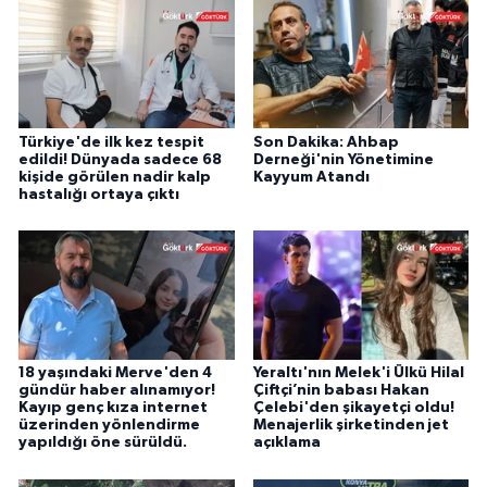
Türkiye'de ilk kez tespit
Son Dakika: Ahbap
edildi! Dünyada sadece 68
Derneği'nin Yönetimine
kişide görülen nadir kalp
Kayyum Atandı
hastalığı ortaya çıktı
18 yaşındaki Merve'den 4
Yeraltı'nın Melek'i Ülkü Hilal
gündür haber alınamıyor!
Çiftçi’nin babası Hakan
Kayıp genç kıza internet
Çelebi'den şikayetçi oldu!
üzerinden yönlendirme
Menajerlik şirketinden jet
yapıldığı öne sürüldü.
açıklama