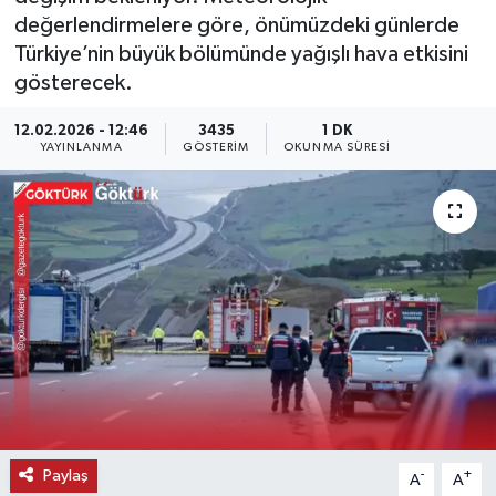
değerlendirmelere göre, önümüzdeki günlerde
KEMERBURGAZ
Türkiye’nin büyük bölümünde yağışlı hava etkisini
gösterecek.
KÜLTÜR - SANAT
12.02.2026 - 12:46
3435
1 DK
YAYINLANMA
GÖSTERIM
OKUNMA SÜRESI
MAGAZİN
ÖZEL HABER
SAĞLIK
SPOR
TEKNOLOJİ
TİCARET
Paylaş
-
+
A
A
YAŞAM