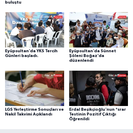
buluştu
Eyüpsultan’da YKS Tercih
Eyüpsultan’da Sünnet
Günleri başladı.
Şöleni Boğaz’da
düzenlendi
LGS Yerleştirme Sonuçları ve
Erdal Beşikçioğlu'nun *srar
Nakil Takvimi Açıklandı
Testinin Pozitif Çıktığı
Öğrenildi