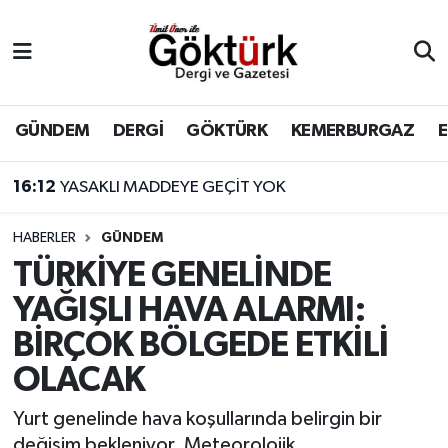
Anne Çocuk
Eyüpsultan Hava Durumu
BİLİM
Eyüpsultan Trafik Yoğunluk Haritası
GÜNDEM
DERGİ
GÖKTÜRK
KEMERBURGAZ
DERGİ
Süper Lig Puan Durumu ve Fikstür
16:12
YASAKLI MADDEYE GEÇİT YOK
DÜNYA
Tüm Manşetler
HABERLER
GÜNDEM
TÜRKİYE GENELİNDE
EĞİTİM
Son Dakika Haberleri
YAĞIŞLI HAVA ALARMI:
EKONOMİ
Haber Arşivi
BİRÇOK BÖLGEDE ETKİLİ
OLACAK
GÖKTÜRK
Yurt genelinde hava koşullarında belirgin bir
GÜNDEM
değişim bekleniyor. Meteorolojik