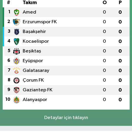
#
Takım
O
P
1
Amed
0
0
2
Erzurumspor FK
0
0
3
Başakşehir
0
0
4
Kocaelispor
0
0
5
Beşiktaş
0
0
6
Eyüpspor
0
0
7
Galatasaray
0
0
8
Çorum FK
0
0
9
Gaziantep FK
0
0
10
Alanyaspor
0
0
Detaylar için tıklayın