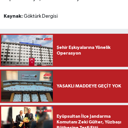
Kaynak:
Göktürk Dergisi
Şehir Eşkıyalarına Yönelik
Operasyon
YASAKLI MADDEYE GEÇİT YOK
Eyüpsultan İlçe Jandarma
Komutanı Zeki Gülter, Yüzbaşı
Rütbesine Terfi Etti