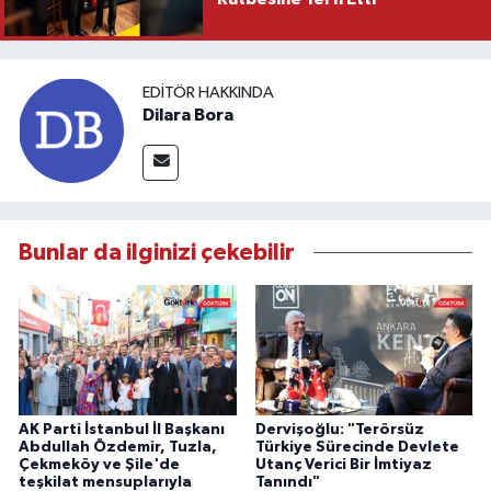
EDITÖR HAKKINDA
Dilara Bora
Bunlar da ilginizi çekebilir
AK Parti İstanbul İl Başkanı
Dervişoğlu: "Terörsüz
Abdullah Özdemir, Tuzla,
Türkiye Sürecinde Devlete
Çekmeköy ve Şile'de
Utanç Verici Bir İmtiyaz
teşkilat mensuplarıyla
Tanındı"