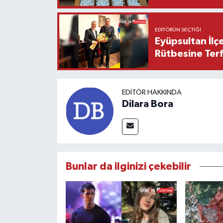
EDITÖRÜN SEÇTIĞI
Eyüpsultan İlç
Rütbesine Terfi
EDITÖR HAKKINDA
Dilara Bora
Bunlar da ilginizi çekebilir