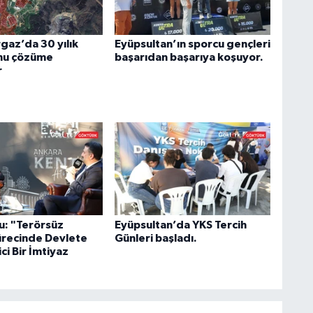
az’da 30 yılık
Eyüpsultan’ın sporcu gençleri
nu çözüme
başarıdan başarıya koşuyor.
r
u: "Terörsüz
Eyüpsultan’da YKS Tercih
ürecinde Devlete
Günleri başladı.
ci Bir İmtiyaz