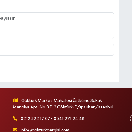
Göktürk Merkez Mahallesi Üstküme Sokak
Manolya Apt. No.3 D.2 Göktürk-Eyüpsultan/İstanbul
0212 322 17 07 - 0541 271 24 48
info@gokturkdergisi.com