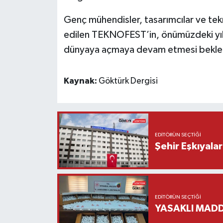
Genç mühendisler, tasarımcılar ve tekno
edilen TEKNOFEST’in, önümüzdeki yılla
dünyaya açmaya devam etmesi beklen
Kaynak:
Göktürk Dergisi
EDITÖRÜN SEÇTIĞI
Şehir Eşkıyala
EDITÖRÜN SEÇTIĞI
YASAKLI MADD