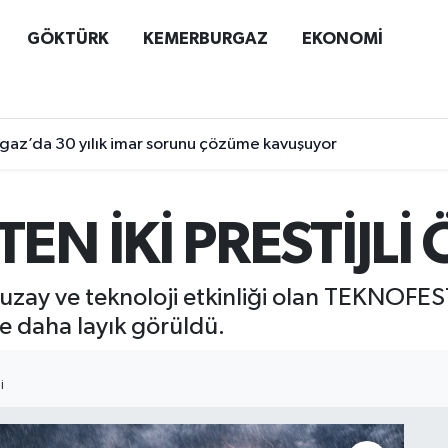
GÖKTÜRK
KEMERBURGAZ
EKONOMİ
az’da 30 yılık imar sorunu çözüme kavuşuyor
EN İKİ PRESTİJL
 uzay ve teknoloji etkinliği olan TEKNOFES
e daha layık görüldü.
I