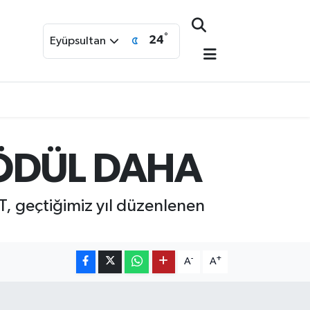
°
24
Eyüpsultan
İ ÖDÜL DAHA
T, geçtiğimiz yıl düzenlenen
-
+
A
A