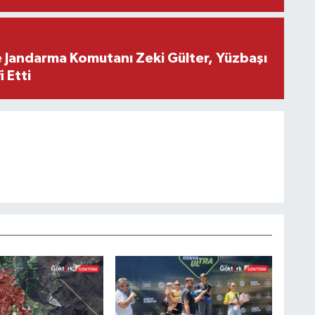
e Jandarma Komutanı Zeki Gülter, Yüzbaşı
 Etti