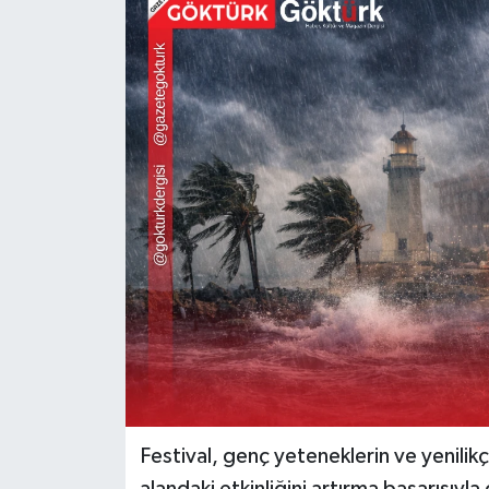
KEMERBURGAZ
KÜLTÜR - SANAT
MAGAZİN
ÖZEL HABER
SAĞLIK
SPOR
TEKNOLOJİ
TİCARET
Festival, genç yeteneklerin ve yenilikç
YAŞAM