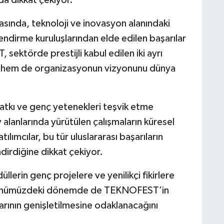
 da dikkat çekiyor.
asında, teknoloji ve inovasyon alanındaki
lendirme kuruluşlarından elde edilen başarılar
ektörde prestijli kabul edilen iki ayrı
yi hem de organizasyonun vizyonunu dünya
 katkı ve genç yetenekleri teşvik etme
 alanlarında yürütülen çalışmaların küresel
ılımcılar, bu tür uluslararası başarıların
irdiğine dikkat çekiyor.
ödüllerin genç projelere ve yenilikçi fikirlere
en, önümüzdeki dönemde de TEKNOFEST’in
anlarının genişletilmesine odaklanacağını