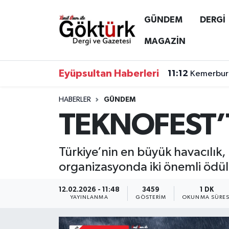
GÜNDEM
DERGİ
Anne Çocuk
Eyüpsultan Hava Durumu
MAGAZİN
BİLİM
Eyüpsultan Trafik Yoğunluk Haritası
Eyüpsultan Haberleri
11:12
Kemerburg
DERGİ
Süper Lig Puan Durumu ve Fikstür
HABERLER
GÜNDEM
TEKNOFEST’T
DÜNYA
Tüm Manşetler
EĞİTİM
Son Dakika Haberleri
Türkiye’nin en büyük havacılık,
organizasyonda iki önemli ödül
EKONOMİ
Haber Arşivi
12.02.2026 - 11:48
3459
1 DK
GÖKTÜRK
YAYINLANMA
GÖSTERIM
OKUNMA SÜRES
GÜNDEM