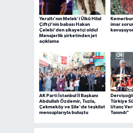
Yeraltı'nın Melek'i Ülkü Hilal
Kemerburg
Çiftçi’nin babası Hakan
imar soru
Çelebi'den şikayetçi oldu!
kavuşuyo
Menajerlik şirketinden jet
açıklama
AK Parti İstanbul İl Başkanı
Dervişoğl
Abdullah Özdemir, Tuzla,
Türkiye S
Çekmeköy ve Şile'de teşkilat
Utanç Veri
mensuplarıyla buluştu
Tanındı"