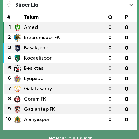
Süper Lig
#
Takım
O
P
1
Amed
0
0
2
Erzurumspor FK
0
0
3
Başakşehir
0
0
4
Kocaelispor
0
0
5
Beşiktaş
0
0
6
Eyüpspor
0
0
7
Galatasaray
0
0
8
Çorum FK
0
0
9
Gaziantep FK
0
0
10
Alanyaspor
0
0
Detaylar için tıklayın