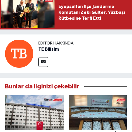
Eyüpsultan İlçe Jandarma
Komutanı Zeki Gülter, Yüzbaşı
Rütbesine Terfi Etti
EDITÖR HAKKINDA
TE Bilişim
Bunlar da ilginizi çekebilir