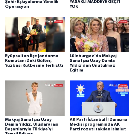
Şehir Eşkıyalarına Yönelik
YASAKLI MADDEYE GEÇİT
Operasyon
YOK
Eyüpsultan İlçe Jandarma
Lüleburgaz’da Makyaj
Komutanı Zeki Gülter,
Sanatçısı Uzay Damla
Yüzbaşı Rütbesine Terfi Etti
Yıldız’dan Unutulmaz
Eğitim
Makyaj Sanatçısı Uzay
AK Parti İstanbul İl Danışma
Damla Yıldız, Uluslararası
Meclisi programında AK
Başarılarıyla Türkiye’yi
Parti rozeti takılan isimler: