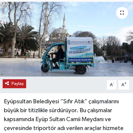
KEMERBURGAZ
KÜLTÜR - SANAT
MAGAZİN
ÖZEL HABER
SAĞLIK
Paylaş
-
+
A
A
SPOR
Eyüpsultan Belediyesi “Sıfır Atık” çalışmalarını
TEKNOLOJİ
büyük bir titizlikle sürdürüyor. Bu çalışmalar
TİCARET
kapsamında Eyüp Sultan Camii Meydanı ve
çevresinde triportör adı verilen araçlar hizmete
YAŞAM