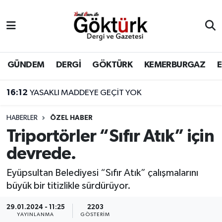
Anne Çocuk
Eyüpsultan Hava Durumu
BİLİM
Eyüpsultan Trafik Yoğunluk Haritası
GÜNDEM
DERGİ
GÖKTÜRK
KEMERBURGAZ
DERGİ
Süper Lig Puan Durumu ve Fikstür
16:12
YASAKLI MADDEYE GEÇİT YOK
DÜNYA
Tüm Manşetler
HABERLER
ÖZEL HABER
Triportörler “Sıfır Atık” için
EĞİTİM
Son Dakika Haberleri
devrede.
EKONOMİ
Haber Arşivi
Eyüpsultan Belediyesi “Sıfır Atık” çalışmalarını
büyük bir titizlikle sürdürüyor.
GÖKTÜRK
29.01.2024 - 11:25
2203
GÜNDEM
YAYINLANMA
GÖSTERIM