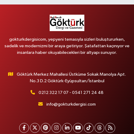
gokturkdergisicom, yepyeni temasıyla sizleri buluştururken,
sadelik ve modernizmi bir araya getiriyor. Şatafattan kaçınıyor ve
insanlara haber okuyabilecekleri bir altyapı sunuyor.
Göktürk Merkez Mahallesi Üstküme Sokak Manolya Apt.
No.3 D.2 Göktürk-Eyüpsultan/İstanbul
0212 322 17 07 - 0541 271 24 48
info@gokturkdergisi.com