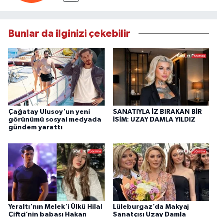
Bunlar da ilginizi çekebilir
Çağatay Ulusoy'un yeni
SANATIYLA İZ BIRAKAN BİR
görünümü sosyal medyada
İSİM: UZAY DAMLA YILDIZ
gündem yarattı
Yeraltı'nın Melek'i Ülkü Hilal
Lüleburgaz’da Makyaj
Çiftçi’nin babası Hakan
Sanatçısı Uzay Damla