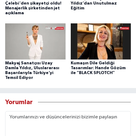
Çelebi'den şikayetçi oldu!
Yıldız’dan Unutulmaz
Menajerlik şirketinden jet
Eğitim
açıklama
Makyaj Sanatçısı Uzay
Kumaşın Dile Geldiği
Damla Yıldız, Uluslararası
Tasarımlar: Hande Gözüm
Başarılarıyla Türkiye’yi
ile "BLACK SPLOTCH"
Temsil Ediyor
Yorumlar