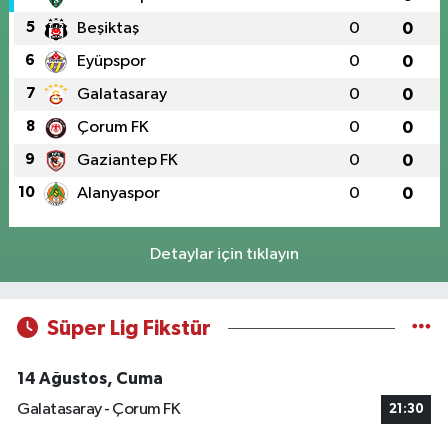
5
Beşiktaş
0
0
6
Eyüpspor
0
0
7
Galatasaray
0
0
8
Çorum FK
0
0
9
Gaziantep FK
0
0
10
Alanyaspor
0
0
Detaylar için tıklayın
Süper Lig Fikstür
14 Ağustos, Cuma
Galatasaray - Çorum FK
21:30