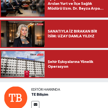
Arslan Yurt ve İlçe Sağlık
Müdürü Uzm. Dr. Beyza Arpacı
Saylar’dan Hayırlı Olsun
Ziyareti
SANATIYLA İZ BIRAKAN BİR
İSİM: UZAY DAMLA YILDIZ
Şehir Eşkıyalarına Yönelik
Operasyon
EDITÖR HAKKINDA
TE Bilişim