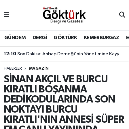
Anne Çocuk
Eyüpsultan Hava Durumu
BİLİM
Eyüpsultan Trafik Yoğunluk Haritası
GÜNDEM
DERGİ
GÖKTÜRK
KEMERBURGAZ
DERGİ
Süper Lig Puan Durumu ve Fikstür
12:10
Son Dakika: Ahbap Derneği'nin Yönetimine Kayyum Atandı
DÜNYA
Tüm Manşetler
HABERLER
MAGAZİN
SİNAN AKÇIL VE BURCU
EĞİTİM
Son Dakika Haberleri
KIRATLI BOŞANMA
EKONOMİ
Haber Arşivi
DEDİKODULARINDA SON
NOKTAYI BURCU
GÖKTÜRK
KIRATLI'NIN ANNESİ SÜPER
GÜNDEM