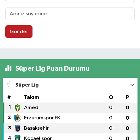
Gönder
Süper Lig Puan Durumu
Süper Lig
#
Takım
O
P
1
Amed
0
0
2
Erzurumspor FK
0
0
3
Başakşehir
0
0
4
Kocaelispor
0
0