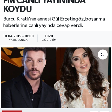
FM CANLI YAYININDA
KOYDU
KEMERBURGAZ
Burcu Kıratlı'nın annesi Gül Erçetingöz,boşanma
KÜLTÜR - SANAT
haberlerine canlı yayında cevap verdi.
MAGAZİN
10.04.2019 - 10:00
1028
YAYINLANMA
GÖSTERIM
ÖZEL HABER
SAĞLIK
SPOR
TEKNOLOJİ
TİCARET
YAŞAM