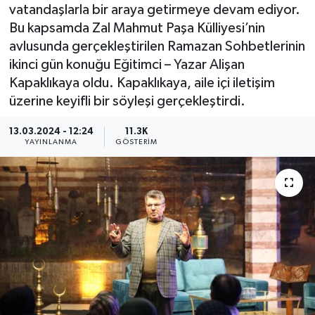
vatandaşlarla bir araya getirmeye devam ediyor.
KEMERBURGAZ
Bu kapsamda Zal Mahmut Paşa Külliyesi’nin
avlusunda gerçekleştirilen Ramazan Sohbetlerinin
KÜLTÜR - SANAT
ikinci gün konuğu Eğitimci – Yazar Alişan
Kapaklıkaya oldu. Kapaklıkaya, aile içi iletişim
MAGAZİN
üzerine keyifli bir söyleşi gerçekleştirdi.
ÖZEL HABER
13.03.2024 - 12:24
11.3K
YAYINLANMA
GÖSTERIM
SAĞLIK
SPOR
TEKNOLOJİ
TİCARET
YAŞAM