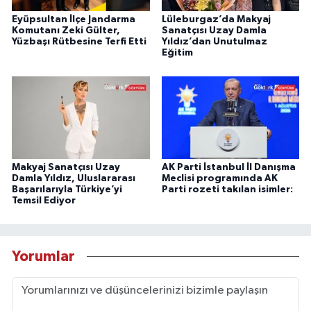
Eyüpsultan İlçe Jandarma
Lüleburgaz’da Makyaj
Komutanı Zeki Gülter,
Sanatçısı Uzay Damla
Yüzbaşı Rütbesine Terfi Etti
Yıldız’dan Unutulmaz
Eğitim
Makyaj Sanatçısı Uzay
AK Parti İstanbul İl Danışma
Damla Yıldız, Uluslararası
Meclisi programında AK
Başarılarıyla Türkiye’yi
Parti rozeti takılan isimler:
Temsil Ediyor
Yorumlar