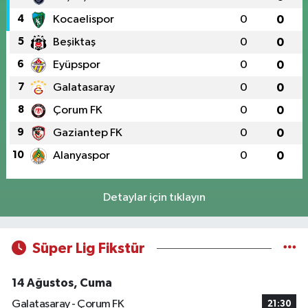
4
Kocaelispor
0
0
5
Beşiktaş
0
0
6
Eyüpspor
0
0
7
Galatasaray
0
0
8
Çorum FK
0
0
9
Gaziantep FK
0
0
10
Alanyaspor
0
0
Detaylar için tıklayın
Süper Lig Fikstür
14 Ağustos, Cuma
Galatasaray - Çorum FK
21:30