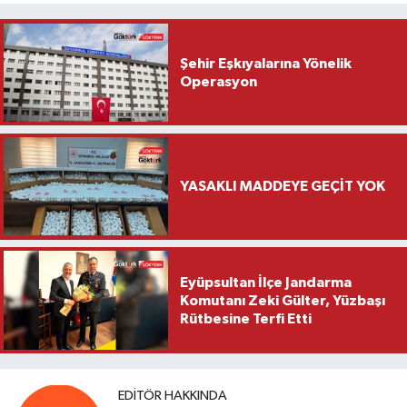
Şehir Eşkıyalarına Yönelik
Operasyon
YASAKLI MADDEYE GEÇİT YOK
Eyüpsultan İlçe Jandarma
Komutanı Zeki Gülter, Yüzbaşı
Rütbesine Terfi Etti
EDITÖR HAKKINDA