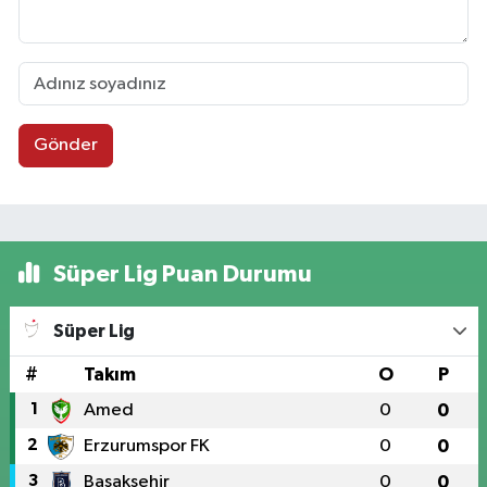
Gönder
Süper Lig Puan Durumu
Süper Lig
#
Takım
O
P
1
Amed
0
0
2
Erzurumspor FK
0
0
3
Başakşehir
0
0