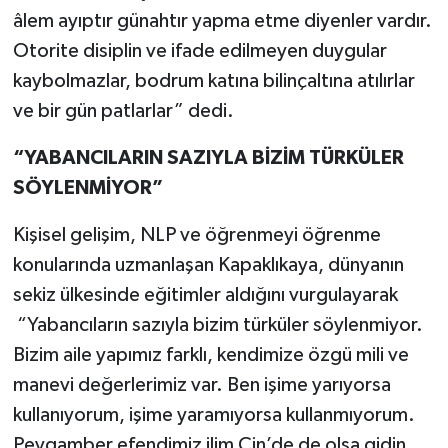
âlem ayıptır günahtır yapma etme diyenler vardır.
Otorite disiplin ve ifade edilmeyen duygular
kaybolmazlar, bodrum katına bilinçaltına atılırlar
ve bir gün patlarlar” dedi.
“YABANCILARIN SAZIYLA BİZİM TÜRKÜLER
SÖYLENMİYOR”
Kişisel gelişim, NLP ve öğrenmeyi öğrenme
konularında uzmanlaşan Kapaklıkaya, dünyanın
sekiz ülkesinde eğitimler aldığını vurgulayarak
“Yabancıların sazıyla bizim türküler söylenmiyor.
Bizim aile yapımız farklı, kendimize özgü mili ve
manevi değerlerimiz var. Ben işime yarıyorsa
kullanıyorum, işime yaramıyorsa kullanmıyorum.
Peygamber efendimiz ilim Çin’de de olsa gidin