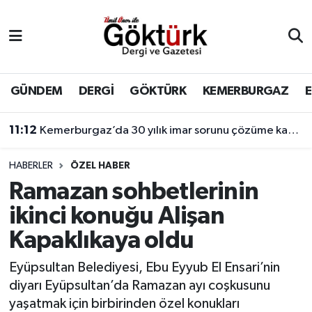
Anne Çocuk
Eyüpsultan Hava Durumu
BİLİM
Eyüpsultan Trafik Yoğunluk Haritası
GÜNDEM
DERGİ
GÖKTÜRK
KEMERBURGAZ
DERGİ
Süper Lig Puan Durumu ve Fikstür
11:12
Kemerburgaz’da 30 yılık imar sorunu çözüme kavuşuyor
DÜNYA
Tüm Manşetler
HABERLER
ÖZEL HABER
Ramazan sohbetlerinin
EĞİTİM
Son Dakika Haberleri
ikinci konuğu Alişan
EKONOMİ
Haber Arşivi
Kapaklıkaya oldu
GÖKTÜRK
Eyüpsultan Belediyesi, Ebu Eyyub El Ensari’nin
diyarı Eyüpsultan’da Ramazan ayı coşkusunu
GÜNDEM
yaşatmak için birbirinden özel konukları