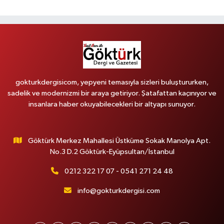
gokturkdergisicom, yepyeni temasıyla sizleri buluştururken,
sadelik ve modernizmi bir araya getiriyor. Şatafattan kaçınıyor ve
insanlara haber okuyabilecekleri bir altyapı sunuyor.
Göktürk Merkez Mahallesi Üstküme Sokak Manolya Apt.
No.3 D.2 Göktürk-Eyüpsultan/İstanbul
0212 322 17 07 - 0541 271 24 48
info@gokturkdergisi.com