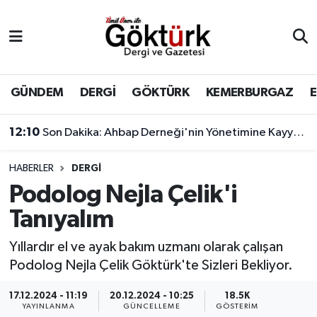
Anne Çocuk
Eyüpsultan Hava Durumu
BİLİM
Eyüpsultan Trafik Yoğunluk Haritası
GÜNDEM
DERGİ
GÖKTÜRK
KEMERBURGAZ
DERGİ
Süper Lig Puan Durumu ve Fikstür
12:10
Son Dakika: Ahbap Derneği'nin Yönetimine Kayyum Atandı
DÜNYA
Tüm Manşetler
HABERLER
DERGİ
Podolog Nejla Çelik'i
EĞİTİM
Son Dakika Haberleri
Tanıyalım
EKONOMİ
Haber Arşivi
Yıllardır el ve ayak bakım uzmanı olarak çalışan
Podolog Nejla Çelik Göktürk'te Sizleri Bekliyor.
GÖKTÜRK
17.12.2024 - 11:19
20.12.2024 - 10:25
18.5K
GÜNDEM
YAYINLANMA
GÜNCELLEME
GÖSTERIM