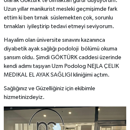
olarak Göktürk'te olmaktan gurur duyuyorum.
Uzun yıllar manikurist mesleki geçmişimde fark
ettim ki ben tırnak süslemekten çok, sorunlu
tırnakları iyileştirip tedavi etmeyi seviyorum.
Hayalim olan üniversite sınavını kazanınca
diyabetik ayak sağlığı podoloji bölümü okuma
şansım oldu. Şimdi GÖKTÜRK caddesi üzerinde
kendi adımı taşıyan Uzm Podolog NEJLA ÇELIK
MEDIKAL EL AYAK SAĞLIGI kliniğimi açtım.
Sağlığınız ve Güzelliğiniz için ekibimle
hizmetinizdeyiz.