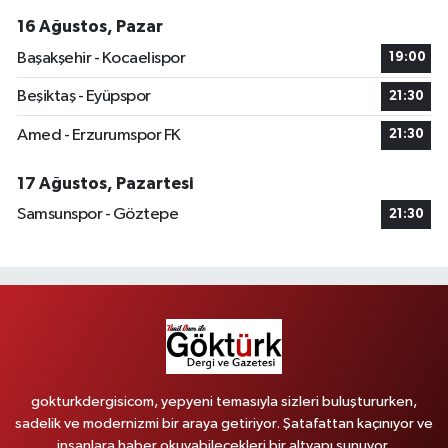
16 Ağustos, Pazar
Başakşehir - Kocaelispor
19:00
Beşiktaş - Eyüpspor
21:30
Amed - Erzurumspor FK
21:30
17 Ağustos, Pazartesi
Samsunspor - Göztepe
21:30
gokturkdergisicom, yepyeni temasıyla sizleri buluştururken,
sadelik ve modernizmi bir araya getiriyor. Şatafattan kaçınıyor ve
insanlara haber okuyabilecekleri bir altyapı sunuyor.