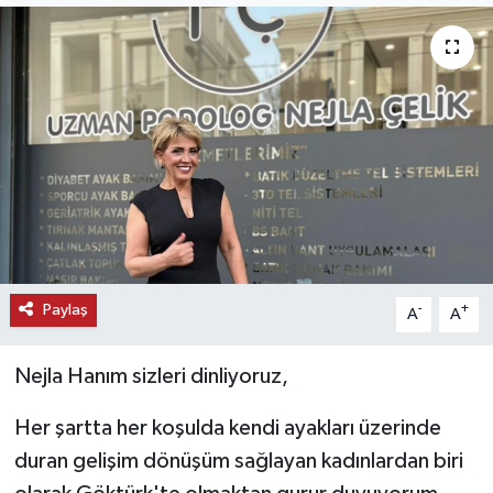
KEMERBURGAZ
KÜLTÜR - SANAT
MAGAZİN
ÖZEL HABER
SAĞLIK
Paylaş
-
+
A
A
SPOR
Nejla Hanım sizleri dinliyoruz,
TEKNOLOJİ
Her şartta her koşulda kendi ayakları üzerinde
TİCARET
duran gelişim dönüşüm sağlayan kadınlardan biri
YAŞAM