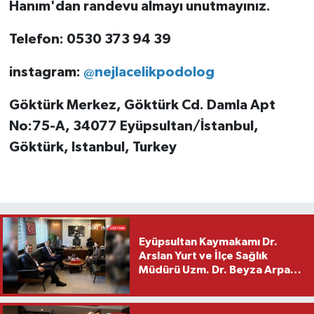
Hanım'dan randevu almayı unutmayınız.
Telefon: 0530 373 94 39
instagram:
@nejlacelikpodolog
Göktürk Merkez, Göktürk Cd. Damla Apt
No:75-A, 34077 Eyüpsultan/İstanbul,
Göktürk, Istanbul, Turkey
Eyüpsultan Kaymakamı Dr.
Arslan Yurt ve İlçe Sağlık
Müdürü Uzm. Dr. Beyza Arpacı
Saylar’dan Hayırlı Olsun
Ziyareti