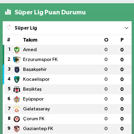
Süper Lig Puan Durumu
Süper Lig
#
Takım
O
P
1
Amed
0
0
2
Erzurumspor FK
0
0
3
Başakşehir
0
0
4
Kocaelispor
0
0
5
Beşiktaş
0
0
6
Eyüpspor
0
0
7
Galatasaray
0
0
8
Çorum FK
0
0
9
Gaziantep FK
0
0