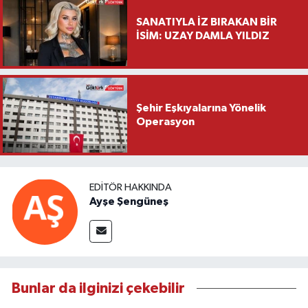
SANATIYLA İZ BIRAKAN BİR
İSİM: UZAY DAMLA YILDIZ
Şehir Eşkıyalarına Yönelik
Operasyon
EDITÖR HAKKINDA
Ayşe Şengüneş
Bunlar da ilginizi çekebilir