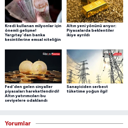
Kredi kullanan milyonlar için
Altın yeni yönünü arıyor:
önemli gelişme!
Piyasalarda beklentiler
Yargıtay'dan banka
ikiye ayrıldı
kesintilerine emsal niteliğin
Fed'den gelen sinyaller
Sanayiciden serbest
piyasaları hareketlendirdi!
tüketime yoğun ilgi!
Altın yatırımcıları bu
seviyelere odaklandı
Yorumlar