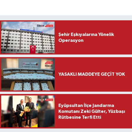
Şehir Eşkıyalarına Yönelik
Operasyon
YASAKLI MADDEYE GEÇİT YOK
Eyüpsultan İlçe Jandarma
Komutanı Zeki Gülter, Yüzbaşı
Rütbesine Terfi Etti