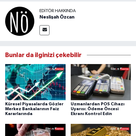
EDITÖR HAKKINDA
Neslişah Özcan
Bunlar da ilginizi çekebilir
Küresel Piyasalarda Gözler
Uzmanlardan POS Cihazı
Merkez Bankalarının Faiz
Uyarısı: Ödeme Öncesi
Kararlarında
Ekranı Kontrol Edin