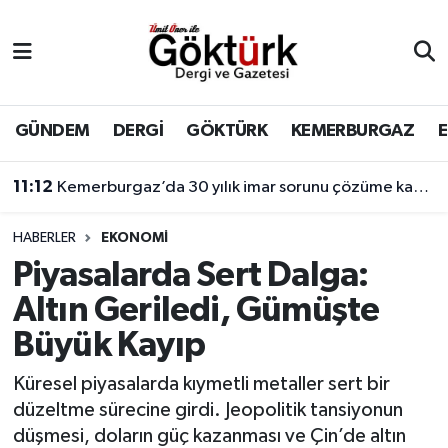
Anne Çocuk
Eyüpsultan Hava Durumu
BİLİM
Eyüpsultan Trafik Yoğunluk Haritası
GÜNDEM
DERGİ
GÖKTÜRK
KEMERBURGAZ
DERGİ
Süper Lig Puan Durumu ve Fikstür
11:12
Kemerburgaz’da 30 yılık imar sorunu çözüme kavuşuyor
DÜNYA
Tüm Manşetler
HABERLER
EKONOMİ
Piyasalarda Sert Dalga:
EĞİTİM
Son Dakika Haberleri
Altın Geriledi, Gümüşte
EKONOMİ
Haber Arşivi
Büyük Kayıp
GÖKTÜRK
Küresel piyasalarda kıymetli metaller sert bir
düzeltme sürecine girdi. Jeopolitik tansiyonun
GÜNDEM
düşmesi, doların güç kazanması ve Çin’de altın