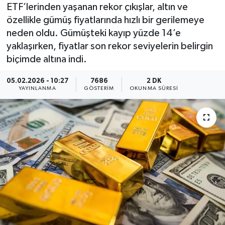
ETF’lerinden yaşanan rekor çıkışlar, altın ve
KEMERBURGAZ
özellikle gümüş fiyatlarında hızlı bir gerilemeye
neden oldu. Gümüşteki kayıp yüzde 14’e
KÜLTÜR - SANAT
yaklaşırken, fiyatlar son rekor seviyelerin belirgin
biçimde altına indi.
MAGAZİN
05.02.2026 - 10:27
7686
2 DK
YAYINLANMA
GÖSTERIM
OKUNMA SÜRESI
ÖZEL HABER
SAĞLIK
SPOR
TEKNOLOJİ
TİCARET
YAŞAM