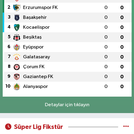
2
Erzurumspor FK
0
0
3
Başakşehir
0
0
4
Kocaelispor
0
0
5
Beşiktaş
0
0
6
Eyüpspor
0
0
7
Galatasaray
0
0
8
Çorum FK
0
0
9
Gaziantep FK
0
0
10
Alanyaspor
0
0
Detaylar için tıklayın
Süper Lig Fikstür