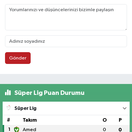
Gönder
Süper Lig Puan Durumu
Süper Lig
#
Takım
O
P
1
Amed
0
0