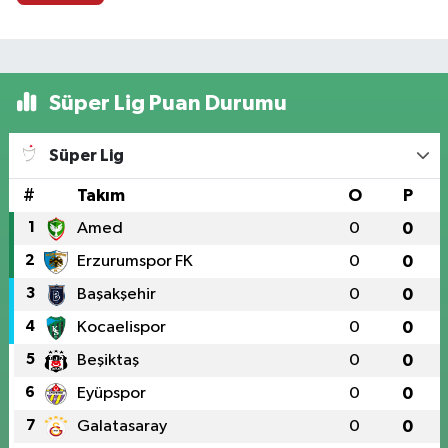
Süper Lig Puan Durumu
Süper Lig
#
Takım
O
P
1
Amed
0
0
2
Erzurumspor FK
0
0
3
Başakşehir
0
0
4
Kocaelispor
0
0
5
Beşiktaş
0
0
6
Eyüpspor
0
0
7
Galatasaray
0
0