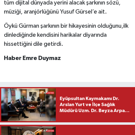
tüm dijital dünyada yerini alacak şarkının sözü,
müziği, aranjörlüğünü Yusuf Gürsel’e ait.
Öykü Gürman şarkının bir hikayesinin olduğunu,ilk
dinlediğinde kendisini harikalar diyarında
hissettiğini dile getirdi.
Haber Emre Duymaz
Eyüpsultan Kaymakamı Dr.
Arslan Yurt ve İlçe Sağlık
Müdürü Uzm. Dr. Beyza Arpacı
Saylar’dan Hayırlı Olsun
Ziyareti