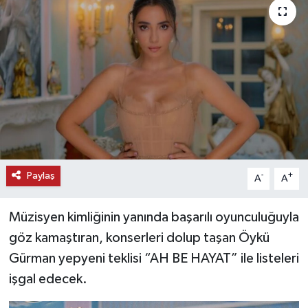
KEMERBURGAZ
KÜLTÜR - SANAT
MAGAZİN
ÖZEL HABER
SAĞLIK
Paylaş
-
+
A
A
SPOR
Müzisyen kimliğinin yanında başarılı oyunculuğuyla
TEKNOLOJİ
göz kamaştıran, konserleri dolup taşan Öykü
Gürman yepyeni teklisi “AH BE HAYAT” ile listeleri
TİCARET
işgal edecek.
YAŞAM