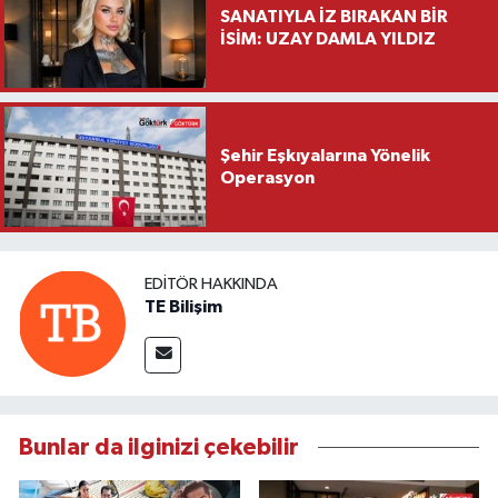
SANATIYLA İZ BIRAKAN BİR
İSİM: UZAY DAMLA YILDIZ
Şehir Eşkıyalarına Yönelik
Operasyon
EDITÖR HAKKINDA
TE Bilişim
Bunlar da ilginizi çekebilir