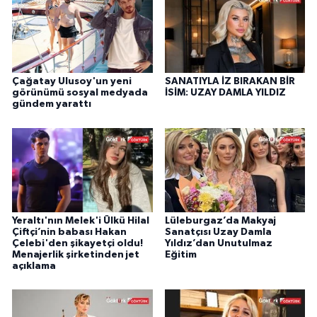
Çağatay Ulusoy'un yeni
SANATIYLA İZ BIRAKAN BİR
görünümü sosyal medyada
İSİM: UZAY DAMLA YILDIZ
gündem yarattı
Yeraltı'nın Melek'i Ülkü Hilal
Lüleburgaz’da Makyaj
Çiftçi’nin babası Hakan
Sanatçısı Uzay Damla
Çelebi'den şikayetçi oldu!
Yıldız’dan Unutulmaz
Menajerlik şirketinden jet
Eğitim
açıklama