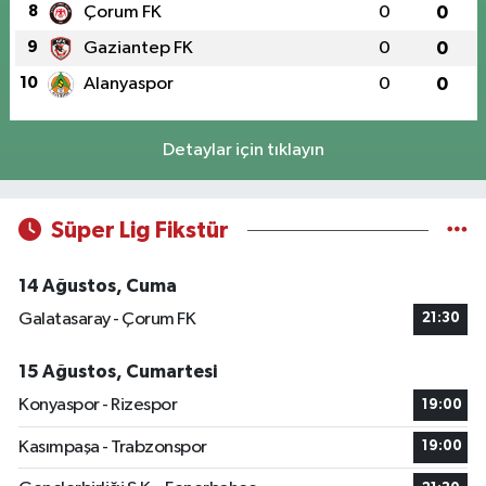
8
Çorum FK
0
0
9
Gaziantep FK
0
0
10
Alanyaspor
0
0
Detaylar için tıklayın
Süper Lig Fikstür
14 Ağustos, Cuma
Galatasaray - Çorum FK
21:30
15 Ağustos, Cumartesi
Konyaspor - Rizespor
19:00
Kasımpaşa - Trabzonspor
19:00