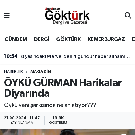
Anne Çocuk
Eyüpsultan Hava Durumu
BİLİM
Eyüpsultan Trafik Yoğunluk Haritası
GÜNDEM
DERGİ
GÖKTÜRK
KEMERBURGAZ
DERGİ
Süper Lig Puan Durumu ve Fikstür
10:54
18 yaşındaki Merve'den 4 gündür haber alınamıyor! Kayıp genç kıza internet üzerinden yönlendirme yapıldığı öne sürüldü.
DÜNYA
Tüm Manşetler
HABERLER
MAGAZİN
ÖYKÜ GÜRMAN Harikalar
EĞİTİM
Son Dakika Haberleri
Diyarında
EKONOMİ
Haber Arşivi
Öykü yeni şarkısında ne anlatıyor???
GÖKTÜRK
21.08.2024 - 11:47
18.8K
YAYINLANMA
GÖSTERIM
GÜNDEM