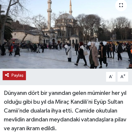
KEMERBURGAZ
KÜLTÜR - SANAT
MAGAZİN
ÖZEL HABER
SAĞLIK
Paylaş
-
+
A
A
SPOR
Dünyanın dört bir yanından gelen müminler her yıl
TEKNOLOJİ
olduğu gibi bu yıl da Miraç Kandili’ni Eyüp Sultan
Camii’nde dualarla ihya etti. Camide okutulan
TİCARET
mevlidin ardından meydandaki vatandaşlara pilav
ve ayran ikram edildi.
YAŞAM