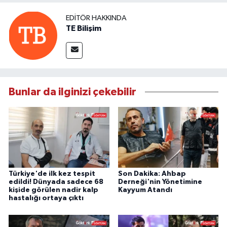
EDITÖR HAKKINDA
TE Bilişim
Bunlar da ilginizi çekebilir
Türkiye'de ilk kez tespit
Son Dakika: Ahbap
edildi! Dünyada sadece 68
Derneği'nin Yönetimine
kişide görülen nadir kalp
Kayyum Atandı
hastalığı ortaya çıktı