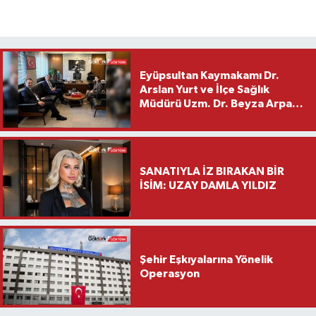
Eyüpsultan Kaymakamı Dr.
Arslan Yurt ve İlçe Sağlık
Müdürü Uzm. Dr. Beyza Arpacı
Saylar’dan Hayırlı Olsun
Ziyareti
SANATIYLA İZ BIRAKAN BİR
İSİM: UZAY DAMLA YILDIZ
Şehir Eşkıyalarına Yönelik
Operasyon