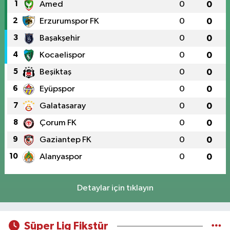
1
Amed
0
0
2
Erzurumspor FK
0
0
3
Başakşehir
0
0
4
Kocaelispor
0
0
5
Beşiktaş
0
0
6
Eyüpspor
0
0
7
Galatasaray
0
0
8
Çorum FK
0
0
9
Gaziantep FK
0
0
10
Alanyaspor
0
0
Detaylar için tıklayın
Süper Lig Fikstür