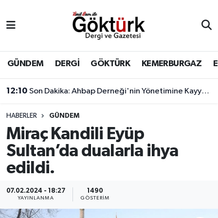
Anne Çocuk
Eyüpsultan Hava Durumu
BİLİM
Eyüpsultan Trafik Yoğunluk Haritası
GÜNDEM
DERGİ
GÖKTÜRK
KEMERBURGAZ
DERGİ
Süper Lig Puan Durumu ve Fikstür
12:10
Son Dakika: Ahbap Derneği'nin Yönetimine Kayyum Atandı
DÜNYA
Tüm Manşetler
HABERLER
GÜNDEM
Miraç Kandili Eyüp
EĞİTİM
Son Dakika Haberleri
Sultan’da dualarla ihya
EKONOMİ
Haber Arşivi
edildi.
GÖKTÜRK
07.02.2024 - 18:27
1490
YAYINLANMA
GÖSTERIM
GÜNDEM