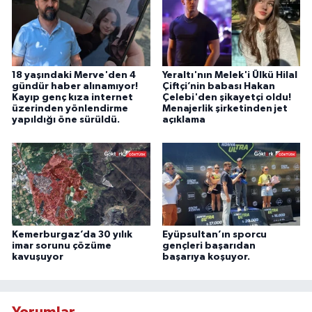
18 yaşındaki Merve'den 4
Yeraltı'nın Melek'i Ülkü Hilal
gündür haber alınamıyor!
Çiftçi’nin babası Hakan
Kayıp genç kıza internet
Çelebi'den şikayetçi oldu!
üzerinden yönlendirme
Menajerlik şirketinden jet
yapıldığı öne sürüldü.
açıklama
Kemerburgaz’da 30 yılık
Eyüpsultan’ın sporcu
imar sorunu çözüme
gençleri başarıdan
kavuşuyor
başarıya koşuyor.