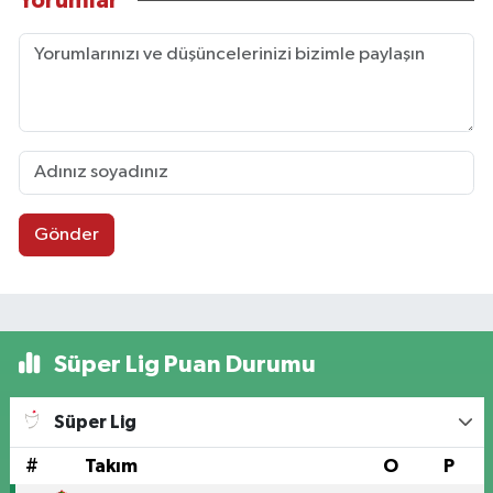
Yorumlar
Gönder
Süper Lig Puan Durumu
Süper Lig
#
Takım
O
P