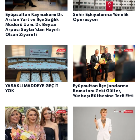
Eyüpsultan Kaymakamı Dr.
Şehir Eşkıyalarına Yönelik
Arslan Yurt ve İlçe Sağlık
Operasyon
Müdürü Uzm. Dr. Beyza
Arpacı Saylar’dan Hayırlı
Olsun Ziyareti
YASAKLI MADDEYE GEÇİT
Eyüpsultan İlçe Jandarma
YOK
Komutanı Zeki Gülter,
Yüzbaşı Rütbesine Terfi Etti