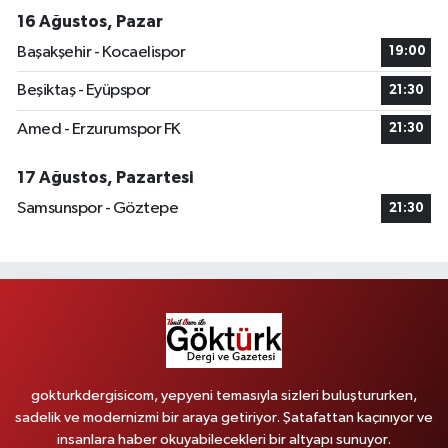
16 Ağustos, Pazar
Başakşehir - Kocaelispor
19:00
Beşiktaş - Eyüpspor
21:30
Amed - Erzurumspor FK
21:30
17 Ağustos, Pazartesi
Samsunspor - Göztepe
21:30
gokturkdergisicom, yepyeni temasıyla sizleri buluştururken,
sadelik ve modernizmi bir araya getiriyor. Şatafattan kaçınıyor ve
insanlara haber okuyabilecekleri bir altyapı sunuyor.