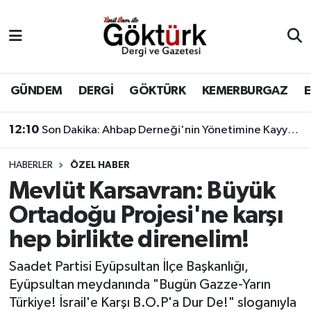
Anne Çocuk
Eyüpsultan Hava Durumu
BİLİM
Eyüpsultan Trafik Yoğunluk Haritası
GÜNDEM
DERGİ
GÖKTÜRK
KEMERBURGAZ
DERGİ
Süper Lig Puan Durumu ve Fikstür
12:10
Son Dakika: Ahbap Derneği'nin Yönetimine Kayyum Atandı
DÜNYA
Tüm Manşetler
HABERLER
ÖZEL HABER
Mevlüt Karsavran: Büyük
EĞİTİM
Son Dakika Haberleri
Ortadoğu Projesi'ne karşı
EKONOMİ
Haber Arşivi
hep birlikte direnelim!
GÖKTÜRK
Saadet Partisi Eyüpsultan İlçe Başkanlığı,
Eyüpsultan meydanında "Bugün Gazze-Yarın
GÜNDEM
Türkiye! İsrail'e Karşı B.O.P'a Dur De!" sloganıyla