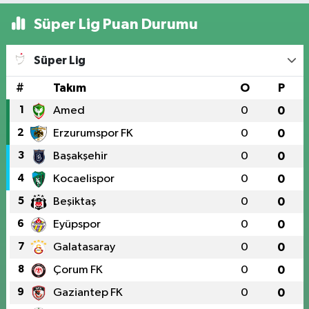
Süper Lig Puan Durumu
Süper Lig
#
Takım
O
P
1
Amed
0
0
2
Erzurumspor FK
0
0
3
Başakşehir
0
0
4
Kocaelispor
0
0
5
Beşiktaş
0
0
6
Eyüpspor
0
0
7
Galatasaray
0
0
8
Çorum FK
0
0
9
Gaziantep FK
0
0