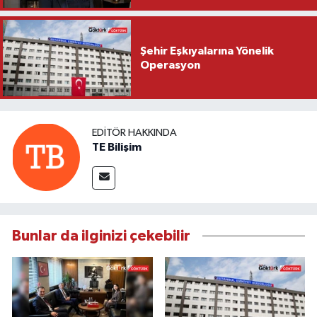
Şehir Eşkıyalarına Yönelik
Operasyon
EDITÖR HAKKINDA
TE Bilişim
Bunlar da ilginizi çekebilir