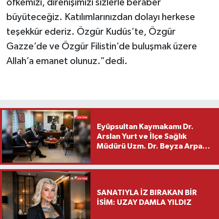
öfkemizi, direnişimizi sizlerle beraber
büyüteceğiz. Katılımlarınızdan dolayı herkese
teşekkür ederiz. Özgür Kudüs’te, Özgür
Gazze’de ve Özgür Filistin’de buluşmak üzere
Allah’a emanet olunuz.”dedi.
Eyüpsultan Kaymakamı Dr.
Arslan Yurt ve İlçe Sağlık
Müdürü Uzm. Dr. Beyza Arpacı
Saylar’dan Hayırlı Olsun
Ziyareti
SANATIYLA İZ BIRAKAN BİR
İSİM: UZAY DAMLA YILDIZ