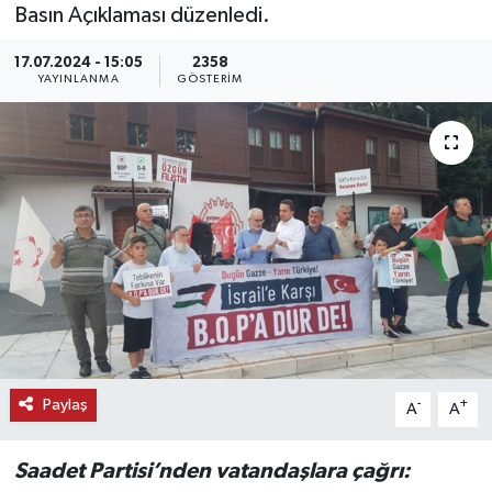
Basın Açıklaması düzenledi.
KEMERBURGAZ
17.07.2024 - 15:05
2358
YAYINLANMA
GÖSTERIM
KÜLTÜR - SANAT
MAGAZİN
ÖZEL HABER
SAĞLIK
SPOR
TEKNOLOJİ
Paylaş
-
+
A
A
TİCARET
Saadet Partisi’nden vatandaşlara çağrı:
YAŞAM