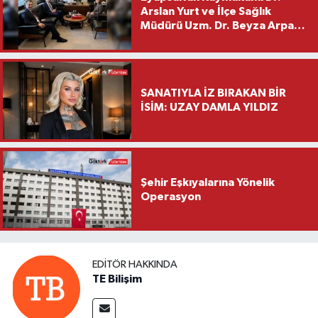
Arslan Yurt ve İlçe Sağlık
Müdürü Uzm. Dr. Beyza Arpacı
Saylar’dan Hayırlı Olsun
Ziyareti
SANATIYLA İZ BIRAKAN BİR
İSİM: UZAY DAMLA YILDIZ
Şehir Eşkıyalarına Yönelik
Operasyon
EDITÖR HAKKINDA
TE Bilişim