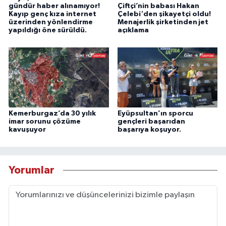
gündür haber alınamıyor!
Çiftçi’nin babası Hakan
Kayıp genç kıza internet
Çelebi'den şikayetçi oldu!
üzerinden yönlendirme
Menajerlik şirketinden jet
yapıldığı öne sürüldü.
açıklama
Kemerburgaz’da 30 yılık
Eyüpsultan’ın sporcu
imar sorunu çözüme
gençleri başarıdan
kavuşuyor
başarıya koşuyor.
Yorumlar