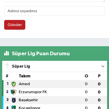
Gönder
Süper Lig Puan Durumu
Süper Lig
#
Takım
O
P
1
Amed
0
0
2
Erzurumspor FK
0
0
3
Başakşehir
0
0
4
Kocaelispor
0
0