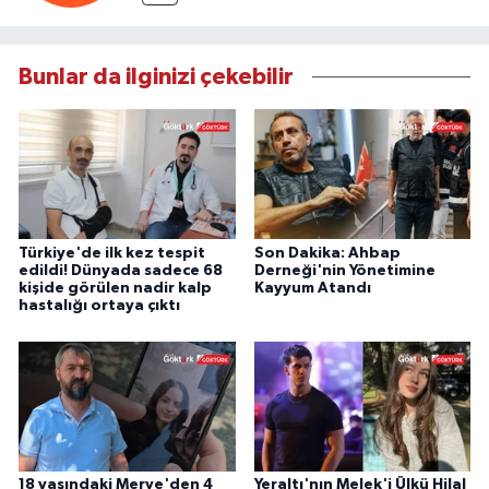
Bunlar da ilginizi çekebilir
Türkiye'de ilk kez tespit
Son Dakika: Ahbap
edildi! Dünyada sadece 68
Derneği'nin Yönetimine
kişide görülen nadir kalp
Kayyum Atandı
hastalığı ortaya çıktı
18 yaşındaki Merve'den 4
Yeraltı'nın Melek'i Ülkü Hilal