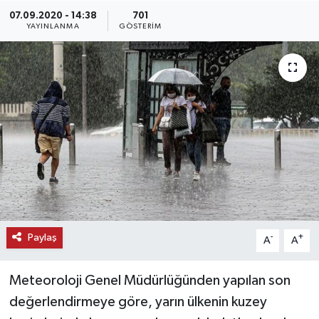
07.09.2020 - 14:38
701
KEMERBURGAZ
YAYINLANMA
GÖSTERIM
KÜLTÜR - SANAT
MAGAZİN
ÖZEL HABER
SAĞLIK
SPOR
Paylaş
-
+
A
A
TEKNOLOJİ
Meteoroloji Genel Müdürlüğünden yapılan son
TİCARET
değerlendirmeye göre, yarın ülkenin kuzey
YAŞAM