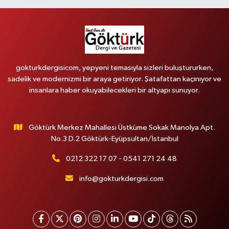
gokturkdergisicom, yepyeni temasıyla sizleri buluştururken,
sadelik ve modernizmi bir araya getiriyor. Şatafattan kaçınıyor ve
insanlara haber okuyabilecekleri bir altyapı sunuyor.
Göktürk Merkez Mahallesi Üstküme Sokak Manolya Apt.
No.3 D.2 Göktürk-Eyüpsultan/İstanbul
0212 322 17 07 - 0541 271 24 48
info@gokturkdergisi.com