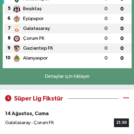
5
Beşiktaş
0
0
6
Eyüpspor
0
0
7
Galatasaray
0
0
8
Çorum FK
0
0
9
Gaziantep FK
0
0
10
Alanyaspor
0
0
Detaylar için tıklayın
Süper Lig Fikstür
14 Ağustos, Cuma
Galatasaray - Çorum FK
21:30