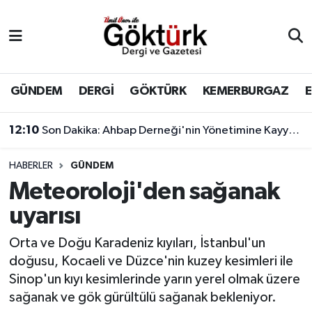
Anne Çocuk
Eyüpsultan Hava Durumu
BİLİM
Eyüpsultan Trafik Yoğunluk Haritası
GÜNDEM
DERGİ
GÖKTÜRK
KEMERBURGAZ
DERGİ
Süper Lig Puan Durumu ve Fikstür
12:10
Son Dakika: Ahbap Derneği'nin Yönetimine Kayyum Atandı
DÜNYA
Tüm Manşetler
HABERLER
GÜNDEM
Meteoroloji'den sağanak
EĞİTİM
Son Dakika Haberleri
uyarısı
EKONOMİ
Haber Arşivi
Orta ve Doğu Karadeniz kıyıları, İstanbul'un
doğusu, Kocaeli ve Düzce'nin kuzey kesimleri ile
GÖKTÜRK
Sinop'un kıyı kesimlerinde yarın yerel olmak üzere
sağanak ve gök gürültülü sağanak bekleniyor.
GÜNDEM