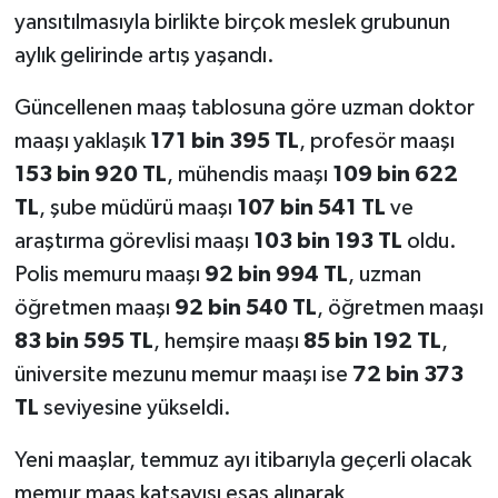
yansıtılmasıyla birlikte birçok meslek grubunun
aylık gelirinde artış yaşandı.
Güncellenen maaş tablosuna göre uzman doktor
maaşı yaklaşık
171 bin 395 TL
, profesör maaşı
153 bin 920 TL
, mühendis maaşı
109 bin 622
TL
, şube müdürü maaşı
107 bin 541 TL
ve
araştırma görevlisi maaşı
103 bin 193 TL
oldu.
Polis memuru maaşı
92 bin 994 TL
, uzman
öğretmen maaşı
92 bin 540 TL
, öğretmen maaşı
83 bin 595 TL
, hemşire maaşı
85 bin 192 TL
,
üniversite mezunu memur maaşı ise
72 bin 373
TL
seviyesine yükseldi.
Yeni maaşlar, temmuz ayı itibarıyla geçerli olacak
memur maaş katsayısı esas alınarak