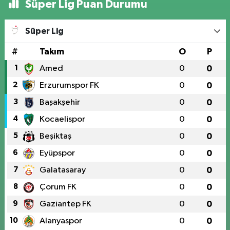
Süper Lig Puan Durumu
Süper Lig
#
Takım
O
P
1
Amed
0
0
2
Erzurumspor FK
0
0
3
Başakşehir
0
0
4
Kocaelispor
0
0
5
Beşiktaş
0
0
6
Eyüpspor
0
0
7
Galatasaray
0
0
8
Çorum FK
0
0
9
Gaziantep FK
0
0
10
Alanyaspor
0
0