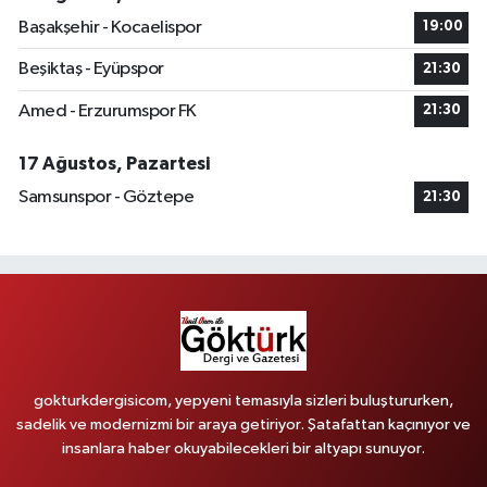
Başakşehir - Kocaelispor
19:00
Beşiktaş - Eyüpspor
21:30
Amed - Erzurumspor FK
21:30
17 Ağustos, Pazartesi
Samsunspor - Göztepe
21:30
gokturkdergisicom, yepyeni temasıyla sizleri buluştururken,
sadelik ve modernizmi bir araya getiriyor. Şatafattan kaçınıyor ve
insanlara haber okuyabilecekleri bir altyapı sunuyor.