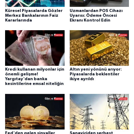
Küresel Piyasalarda Gözler
Uzmanlardan POS Cihazı
Merkez Bankalarının Faiz
Uyarısı: Ödeme Öncesi
Kararlarında
Ekranı Kontrol Edin
Kredi kullanan milyonlar için
Altın yeni yönünü arıyor:
önemli gelişme!
Piyasalarda beklentiler
Yargıtay'dan banka
ikiye ayrıldı
kesintilerine emsal niteliğin
Fed'den gelen sinyaller
Sanayiciden serbest