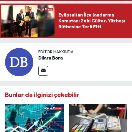
Eyüpsultan İlçe Jandarma
Komutanı Zeki Gülter, Yüzbaşı
Rütbesine Terfi Etti
EDITÖR HAKKINDA
Dilara Bora
Bunlar da ilginizi çekebilir