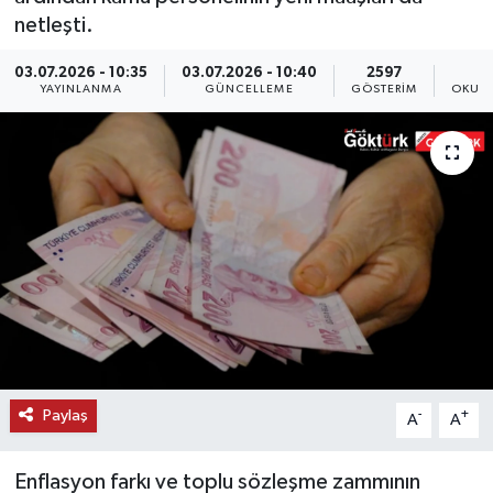
netleşti.
KEMERBURGAZ
03.07.2026 - 10:35
03.07.2026 - 10:40
2597
YAYINLANMA
GÜNCELLEME
GÖSTERIM
OKUNM
KÜLTÜR - SANAT
MAGAZİN
ÖZEL HABER
SAĞLIK
SPOR
TEKNOLOJİ
Paylaş
-
+
A
A
TİCARET
Enflasyon farkı ve toplu sözleşme zammının
YAŞAM