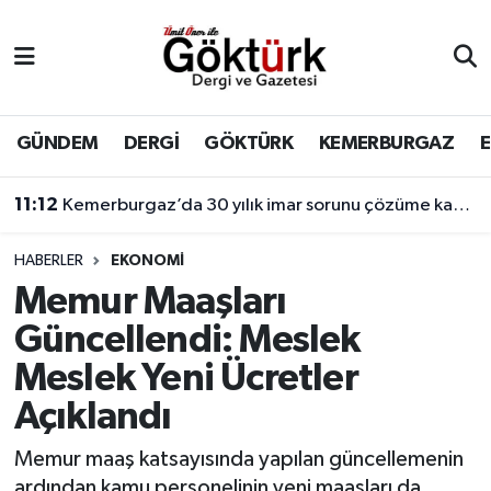
Anne Çocuk
Eyüpsultan Hava Durumu
BİLİM
Eyüpsultan Trafik Yoğunluk Haritası
GÜNDEM
DERGİ
GÖKTÜRK
KEMERBURGAZ
DERGİ
Süper Lig Puan Durumu ve Fikstür
11:12
Kemerburgaz’da 30 yılık imar sorunu çözüme kavuşuyor
DÜNYA
Tüm Manşetler
HABERLER
EKONOMİ
Memur Maaşları
EĞİTİM
Son Dakika Haberleri
Güncellendi: Meslek
EKONOMİ
Haber Arşivi
Meslek Yeni Ücretler
Açıklandı
GÖKTÜRK
Memur maaş katsayısında yapılan güncellemenin
GÜNDEM
ardından kamu personelinin yeni maaşları da