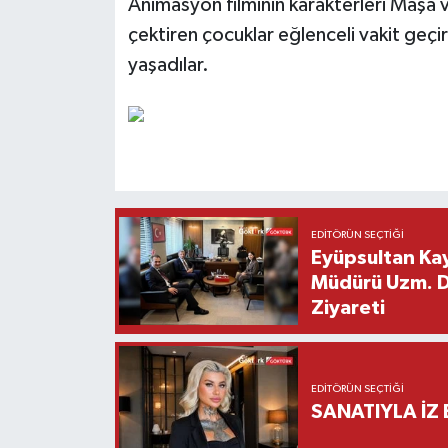
Animasyon filminin karakterleri Maşa 
çektiren çocuklar eğlenceli vakit geçiri
yaşadılar.
EDITÖRÜN SEÇTIĞI
Eyüpsultan Kay
Müdürü Uzm. Dr
Ziyareti
EDITÖRÜN SEÇTIĞI
SANATIYLA İZ 