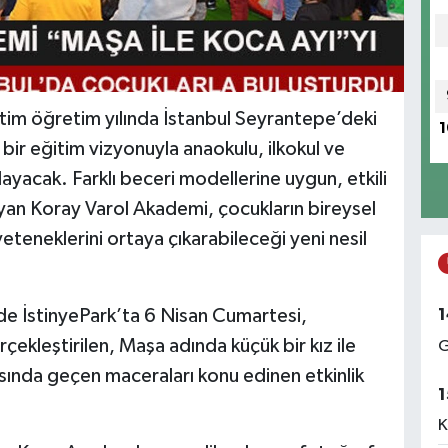
im öğretim yılında İstanbul Seyrantepe’deki
1
ir eğitim vizyonuyla anaokulu, ilkokul ve
yacak. Farklı beceri modellerine uygun, etkili
ayan Koray Varol Akademi, çocukların bireysel
eteneklerini ortaya çıkarabileceği yeni nesil
1
de İstinyePark’ta 6 Nisan Cumartesi,
ekleştirilen, Maşa adında küçük bir kız ile
G
asında geçen maceraları konu edinen etkinlik
1
K