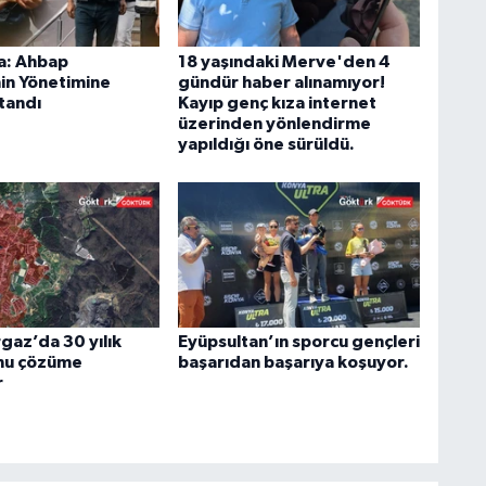
a: Ahbap
18 yaşındaki Merve'den 4
in Yönetimine
gündür haber alınamıyor!
tandı
Kayıp genç kıza internet
üzerinden yönlendirme
yapıldığı öne sürüldü.
az’da 30 yılık
Eyüpsultan’ın sporcu gençleri
nu çözüme
başarıdan başarıya koşuyor.
r