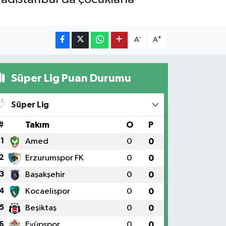
-
+
A
A
Süper Lig Puan Durumu
Süper Lig
#
Takım
O
P
1
Amed
0
0
2
Erzurumspor FK
0
0
3
Başakşehir
0
0
4
Kocaelispor
0
0
5
Beşiktaş
0
0
6
Eyüpspor
0
0