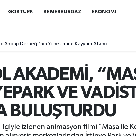
GÖKTÜRK
KEMERBURGAZ
EKONOMİ
a: Ahbap Derneği'nin Yönetimine Kayyum Atandı
L AKADEMİ, “MAŞ
NYEPARK VE VADİ
A BULUŞTURDU
giyle izlenen animasyon filmi “Maşa ile Ko
en alışveriş merkezlerinden İstinye Park ve