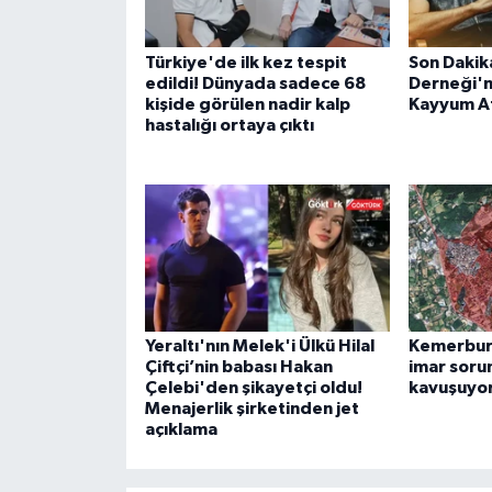
Türkiye'de ilk kez tespit
Son Dakik
edildi! Dünyada sadece 68
Derneği'n
kişide görülen nadir kalp
Kayyum A
hastalığı ortaya çıktı
Yeraltı'nın Melek'i Ülkü Hilal
Kemerburg
Çiftçi’nin babası Hakan
imar soru
Çelebi'den şikayetçi oldu!
kavuşuyo
Menajerlik şirketinden jet
açıklama