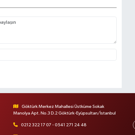
Göktürk Merkez Mahallesi Üstküme Sokak
Manolya Apt. No.3 D.2 Göktürk-Eyüpsultan/İstanbul
0212 322 17 07 - 0541 271 24 48