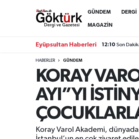
GÜNDEM
DERGİ
Anne Çocuk
Eyüpsultan Hava Durumu
MAGAZİN
BİLİM
Eyüpsultan Trafik Yoğunluk Haritası
Eyüpsultan Haberleri
12:10
Son Dakik
DERGİ
Süper Lig Puan Durumu ve Fikstür
HABERLER
GÜNDEM
KORAY VARO
DÜNYA
Tüm Manşetler
EĞİTİM
Son Dakika Haberleri
AYI”YI İSTİ
EKONOMİ
Haber Arşivi
ÇOCUKLARL
GÖKTÜRK
Koray Varol Akademi, dünyada il
GÜNDEM
İstanbul’un en çok ziyaret edil