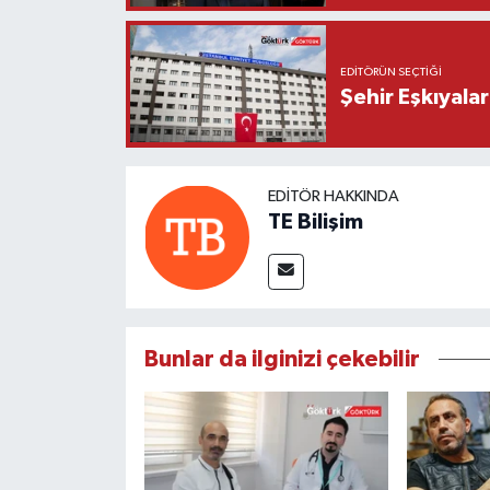
EDITÖRÜN SEÇTIĞI
Şehir Eşkıyala
EDITÖR HAKKINDA
TE Bilişim
Bunlar da ilginizi çekebilir