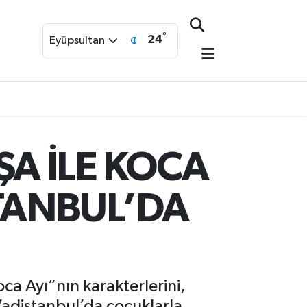
°
24
Eyüpsultan
A İLE KOCA
STANBUL’DA
ca Ayı”nın karakterlerini,
 Vadistanbul’da çocuklarla