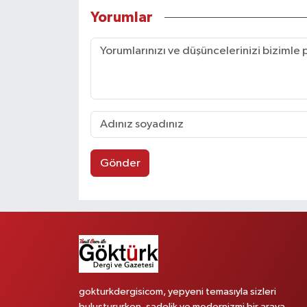
Yorumlar
Gönder
gokturkdergisicom, yepyeni temasıyla sizleri
buluştururken, sadelik ve modernizmi bir araya