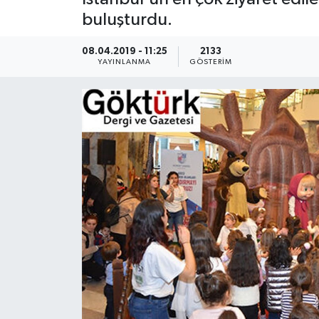
buluşturdu.
KEMERBURGAZ
08.04.2019 - 11:25
2133
KÜLTÜR - SANAT
YAYINLANMA
GÖSTERIM
MAGAZİN
ÖZEL HABER
SAĞLIK
SPOR
TEKNOLOJİ
TİCARET
YAŞAM