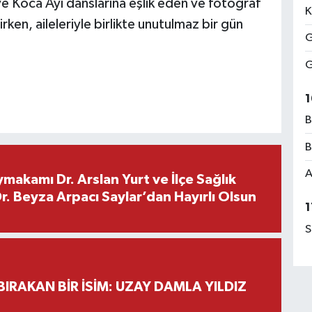
ve Koca Ayı danslarına eşlik eden ve fotoğraf
K
rken, aileleriyle birlikte unutulmaz bir gün
G
G
1
B
B
A
makamı Dr. Arslan Yurt ve İlçe Sağlık
. Beyza Arpacı Saylar’dan Hayırlı Olsun
1
S
BIRAKAN BİR İSİM: UZAY DAMLA YILDIZ