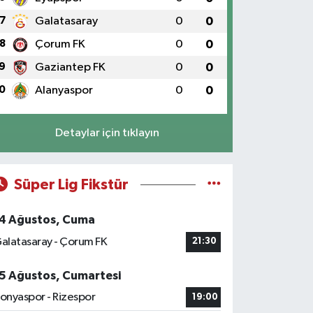
7
Galatasaray
0
0
8
Çorum FK
0
0
9
Gaziantep FK
0
0
0
Alanyaspor
0
0
Detaylar için tıklayın
Süper Lig Fikstür
4 Ağustos, Cuma
alatasaray - Çorum FK
21:30
5 Ağustos, Cumartesi
onyaspor - Rizespor
19:00