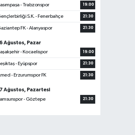
asımpaşa - Trabzonspor
19:00
ençlerbirliği S.K. - Fenerbahçe
21:30
aziantep FK - Alanyaspor
21:30
6 Ağustos, Pazar
aşakşehir - Kocaelispor
19:00
eşiktaş - Eyüpspor
21:30
med - Erzurumspor FK
21:30
7 Ağustos, Pazartesi
amsunspor - Göztepe
21:30