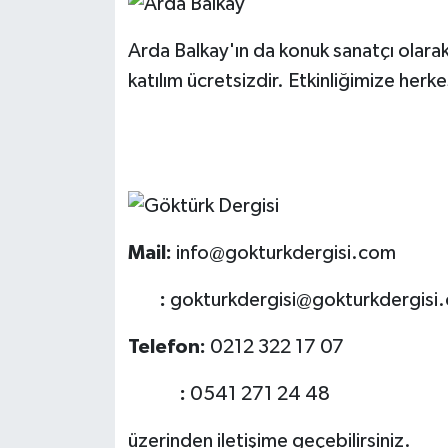
Arda Balkay'ın da konuk sanatçı olara
katılım ücretsizdir. Etkinliğimize herke
Mail:
info@gokturkdergisi.com
:
gokturkdergisi@gokturkdergisi
Telefon:
0212 322 17 07
:
0541
271 24 48
üzerinden iletişime geçebilirsiniz.