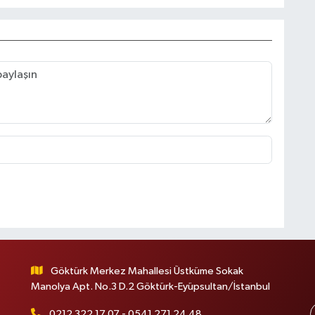
Göktürk Merkez Mahallesi Üstküme Sokak
Manolya Apt. No.3 D.2 Göktürk-Eyüpsultan/İstanbul
0212 322 17 07 - 0541 271 24 48