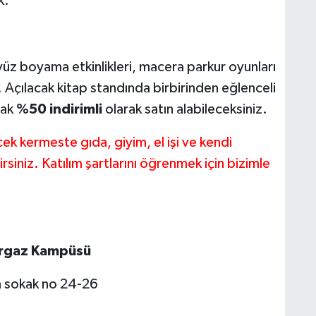
k.
 yüz boyama etkinlikleri, macera parkur oyunları
r. Açılacak kitap standında birbirinden eğlenceli
rak
%50 indirimli
olarak satın alabileceksiniz.
k kermeste gıda, giyim, el işi ve kendi
irsiniz. Katılım şartlarını öğrenmek için bizimle
urgaz Kampüsü
m sokak no 24-26