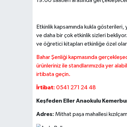
19.00 saatleri arasında gerçekleşece
Etkinlik kapsamında kukla gösterileri,
ve daha bir çok etkinlik sizleri bekliyo
ve öğretici kitapları etkinliğe özel ola
Bahar Şenliği kapmasında gerçekleşece
ürünleriniz ile standlarımızda yer alabil
irtibata geçin.
İrtibat:
0541 271 24 48
Keşfeden Eller Anaokulu Kemerb
Adres:
Mithat paşa mahallesi kızılça