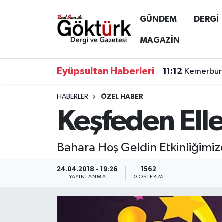
GÜNDEM
DERGİ
Anne Çocuk
Eyüpsultan Hava Durumu
MAGAZİN
BİLİM
Eyüpsultan Trafik Yoğunluk Haritası
Eyüpsultan Haberleri
11:12
Kemerburg
DERGİ
Süper Lig Puan Durumu ve Fikstür
HABERLER
ÖZEL HABER
Keşfeden Ell
DÜNYA
Tüm Manşetler
EĞİTİM
Son Dakika Haberleri
Bahara Hoş Geldin Etkinliğimiz
EKONOMİ
Haber Arşivi
24.04.2018 - 19:26
1562
YAYINLANMA
GÖSTERIM
GÖKTÜRK
GÜNDEM