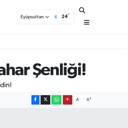
°
24
Eyüpsultan
har Şenliği!
din!
-
+
A
A