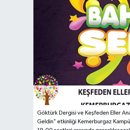
KEMERBURGAZ
KÜLTÜR - SANAT
MAGAZİN
ÖZEL HABER
SAĞLIK
SPOR
TEKNOLOJİ
Göktürk Dergisi ve Keşfeden Eller An
TİCARET
Geldin" etkinliği Kemerburgaz Kampü
YAŞAM