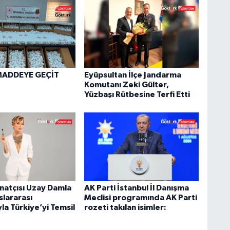
MADDEYE GEÇİT
Eyüpsultan İlçe Jandarma
Komutanı Zeki Gülter,
Yüzbaşı Rütbesine Terfi Etti
natçısı Uzay Damla
AK Parti İstanbul İl Danışma
uslararası
Meclisi programında AK Parti
yla Türkiye’yi Temsil
rozeti takılan isimler: