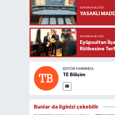
EDITÖRÜN SEÇTIĞI
YASAKLI MADD
EDITÖRÜN SEÇTIĞI
Eyüpsultan İlç
Rütbesine Terfi
EDITÖR HAKKINDA
TE Bilişim
Bunlar da ilginizi çekebilir